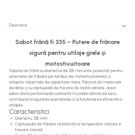
Pompe Apa
Radiatoare Racire
Termostate Răcire
Descriere
Ventilatoare Răcire
Sabot frână fi 335 – Putere de frânare
sigură pentru utilaje grele și
motostivuitoare
Sabotul de frână cu diametrul de 335 mm este proiectat pentru
sistemele de frânare pe tambur ale motostivuitoarelor și
utilajelor industriale de capacitate mare. Fabricat din materiale
durabile și cu căptușeală de frecare de înaltă calitate, acest
sabot oferă performanță constantă în condiții dificile de lucru,
contribuind la siguranța operatorului și la funcționarea eficientă a
utilajului.
Caracteristici:
Diametru: 335 mm
Căptușeală de frânare rezistentă la temperaturi ridicate și
frecare intensă