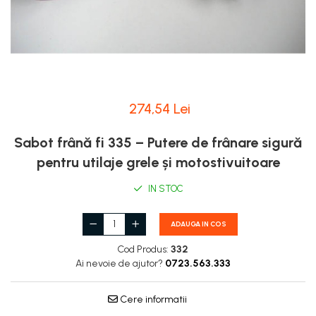
Lampi Faruri si Proiectoare
Pompe Alimentare
Piese Electrice Motostivuitor
Pompe Injectie
Sistem Franare
Transmisie Balkancar
Cilindrii Frana
Alte Piese Transmisie
Frana de Mana
Ambreiaj
Piese Frane Stivuitor
Cardan Transmisie
274,54 Lei
Pistoane Frana
Convertizoare de Cuplu
Placute de Frana
Discuri Transmisie
Sabot frână fi 335 – Putere de frânare sigură
Pompe Frana
Pompe Transmisie
pentru utilaje grele și motostivuitoare
Saboti Frana
Tamburi Frana
IN STOC
Sistem Hidraulic
ADAUGA IN COS
Distribuitoare Hidraulice
Pompe Hidraulice
Cod Produs:
332
Ai nevoie de ajutor?
0723.563.333
Sistem Hidraulic Motostivuitor
Sistem Racire
Cere informatii
Piese Racire