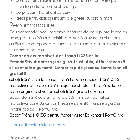
Compatibil cu sisteme de frână pe tambur utilizate pe
stivuitoare Balkancar și alte utilaje
Corp robust, tratat anticoroziv
Ideal pentru aplicații industriale grele, cu sarcini mari
Recomandare:
Se recomandă înlocuirea ambilor saboți de pe o punte în același
timp, pentru o frânare echilibrată. Verifică uzura tamburilor și
curăță bine componentele înainte de montaj pentru a asigura o
funcționare optimă.
Comandă acum sabotul de frână fi 335 de la
PiesedeStivuitoare.ro și asigură-te că utilajul tău frânează
eficient și în siguranță! Livrare rapidă și consultanță tehnică
gratuită.
saboți frână stivuitor, saboți frână Balkancar, sabot frână Ø335
motostivuitor, piese frână utilaje industriale, kit frână Balkancar,
piese originale stivuitor, saboți frână grele Balkancar
Sabot de frână cu diametrul de 335 mm, compatibil cu
motostivuitoare Balkancar. Piesă rezistentă, frânare sigură și
livrare rapidă – RomGir.ro.
Sabot Frână fi Ø 335 pentru Motostivuitor Balkancar | RomGir.ro
Informatii conformitate produs
Review-uri
(0)