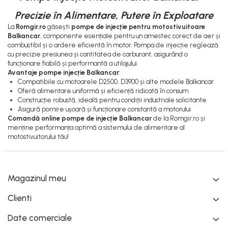
Pompe Apa
Precizie în Alimentare, Putere în Exploatare
Radiatoare Racire
La
Romgir.ro
găsești
pompe de injecție pentru motostivuitoare
Termostate Răcire
Balkancar
, componente esențiale pentru un amestec corect de aer și
combustibil și o ardere eficientă în motor. Pompa de injecție reglează
Ventilatoare Răcire
cu precizie presiunea și cantitatea de carburant, asigurând o
funcționare fiabilă și performantă a utilajului.
Avantaje pompe injecție Balkancar
:
Compatibile cu motoarele D2500, D3900 și alte modele Balkancar
Oferă alimentare uniformă și eficiență ridicată în consum
Construcție robustă, ideală pentru condiții industriale solicitante
Asigură pornire ușoară și funcționare constantă a motorului
Comandă online pompe de injecție Balkancar
de la Romgir.ro și
menține performanța optimă a sistemului de alimentare al
motostivuitorului tău!
Magazinul meu
Clienti
Date comerciale