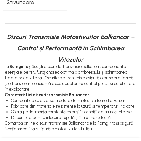
Lampi Faruri si Proiectoare
Pompe Alimentare
Stivuitoare
Piese Electrice Motostivuitor
Pompe Injectie
Sistem Franare
Transmisie Balkancar
Cilindrii Frana
Alte Piese Transmisie
Frana de Mana
Discuri Transmisie Motostivuitor Balkancar –
Ambreiaj
Piese Frane Stivuitor
Cardan Transmisie
Control și Performanță în Schimbarea
Pistoane Frana
Convertizoare de Cuplu
Vitezelor
Placute de Frana
Discuri Transmisie
La
Romgir.ro
găsești discuri de transmisie Balkancar, componente
Pompe Frana
Pompe Transmisie
esențiale pentru funcționarea optimă a ambreiajului și schimbarea
Saboti Frana
treptelor de viteză. Discurile de transmisie asigură o prindere fermă
și o transferare eficientă a cuplului, oferind control precis și durabilitate
Tamburi Frana
în exploatare.
Sistem Hidraulic
Caracteristici discuri transmisie Balkancar
:
Compatibile cu diverse modele de motostivuitoare Balkancar
Distribuitoare Hidraulice
Fabricate din materiale rezistente la uzură și temperaturi ridicate
Pompe Hidraulice
Oferă performanță constantă chiar și în condiții de muncă intense
Disponibile pentru înlocuire rapidă și întreținere facilă
Sistem Hidraulic Motostivuitor
Comandă online discuri transmisie Balkancar de la Romgir.ro și asigură
Sistem Racire
funcționarea lină și sigură a motostivuitorului tău!
Piese Racire