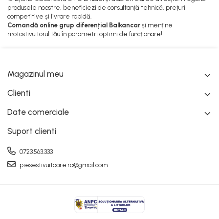
Pompe Apa
produsele noastre, beneficiezi de consultanță tehnică, prețuri
competitive și livrare rapidă.
Radiatoare Racire
Comandă online grup diferențial Balkancar
și menține
Termostate Răcire
motostivuitorul tău în parametri optimi de funcționare!
Ventilatoare Răcire
Magazinul meu
Clienti
Date comerciale
Suport clienti
0723.563.333
piesestivuitoare.ro@gmail.com