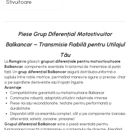
Lampi Faruri si Proiectoare
Pompe Alimentare
Stivuitoare
Piese Electrice Motostivuitor
Pompe Injectie
Sistem Franare
Transmisie Balkancar
Cilindrii Frana
Alte Piese Transmisie
Frana de Mana
Piese Grup Diferențial Motostivuitor
Ambreiaj
Piese Frane Stivuitor
Cardan Transmisie
Balkancar – Transmisie Fiabilă pentru Utilajul
Pistoane Frana
Convertizoare de Cuplu
Tău
Placute de Frana
Discuri Transmisie
La
Romgir.ro
găsești
grupuri diferențiale pentru motostivuitoare
Pompe Frana
Pompe Transmisie
Balkancar
, componente esențiale în sistemul de transmisie al punții
Saboti Frana
față. Un
grup diferențial Balkancar
asigură distribuția uniformă a
cuplului între roțile motrice, permițând manevre sigure și precise, chiar
Tamburi Frana
și pe suprafețe denivelate sau în spații înguste.
Sistem Hidraulic
Avantaje
:
Compatibilitate garantată cu motostivuitoare Balkancar
Distribuitoare Hidraulice
Construcție robustă, adaptată utilizării industriale intense
Pompe Hidraulice
Piese noi sau recondiționate, testate pentru performanță și
durabilitate
Sistem Hidraulic Motostivuitor
Disponibil atât ca ansamblu complet, cât și pe componente (carcasa
Sistem Racire
diferențial, sateliți, coroane, pinioane)
Grupul diferențial Balkancar
este o piesă esențială pentru
Piese Racire
funcționarea corectă a transmisiei și a sistemului de direcție. Alegând