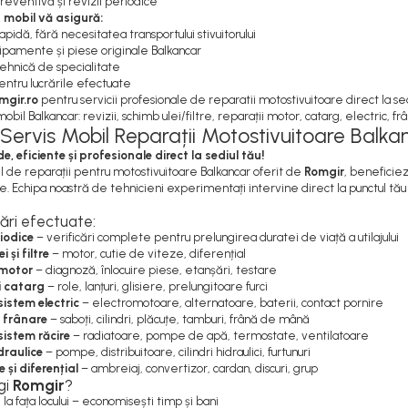
reventivă și revizii periodice
u mobil vă asigură:
apidă, fără necesitatea transportului stivuitorului
hipamente și piese originale Balkancar
tehnică de specialitate
entru lucrările efectuate
mgir.ro
pentru servicii profesionale de reparatii motostivuitoare direct la sed
bil Balkancar: revizii, schimb ulei/filtre, reparații motor, catarg, electric, frân
Servis Mobil Reparații Motostivuitoare Balka
de, eficiente și profesionale direct la sediul tău!
il de reparații pentru motostivuitoare Balkancar oferit de
Romgir
, beneficiez
vice. Echipa noastră de tehnicieni experimentați intervine direct la punctul t
rări efectuate:
riodice
– verificări complete pentru prelungirea duratei de viață a utilajului
 și filtre
– motor, cutie de viteze, diferențial
 motor
– diagnoză, înlocuire piese, etanșări, testare
i catarg
– role, lanțuri, glisiere, prelungitoare furci
sistem electric
– electromotoare, alternatoare, baterii, contact pornire
 frânare
– saboți, cilindri, plăcuțe, tamburi, frână de mână
sistem răcire
– radiatoare, pompe de apă, termostate, ventilatoare
idraulice
– pompe, distribuitoare, cilindri hidraulici, furtunuri
 și diferențial
– ambreiaj, convertizor, cardan, discuri, grup
gi
Romgir
?
 la fața locului – economisești timp și bani