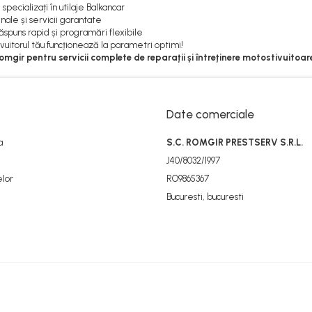
specializați în utilaje Balkancar
inale și servicii garantate
spuns rapid și programări flexibile
ivuitorul tău funcționează la parametri optimi!
gir pentru servicii complete de reparații și întreținere motostivuitoare
Date comerciale
a
S.C. ROMGIR PRESTSERV S.R.L.
J40/8032/1997
elor
RO9865367
Bucuresti, bucuresti