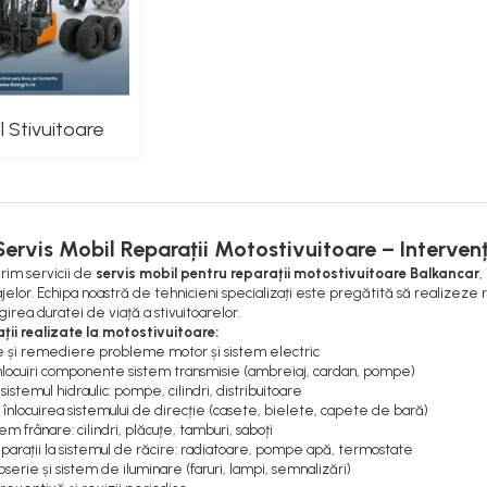
l Stivuitoare
Servis Mobil Reparații Motostivuitoare – Intervenți
rim servicii de
servis mobil pentru reparații motostivuitoare Balkancar
,
ilajelor. Echipa noastră de tehnicieni specializați este pregătită să realizez
irea duratei de viață a stivuitoarelor.
ații realizate la motostivuitoare:
e și remediere probleme motor și sistem electric
 înlocuiri componente sistem transmisie (ambreiaj, cardan, pompe)
 sistemul hidraulic: pompe, cilindri, distribuitoare
înlocuirea sistemului de direcție (casete, bielete, capete de bară)
em frânare: cilindri, plăcuțe, tamburi, saboți
reparații la sistemul de răcire: radiatoare, pompe apă, termostate
oserie și sistem de iluminare (faruri, lampi, semnalizări)