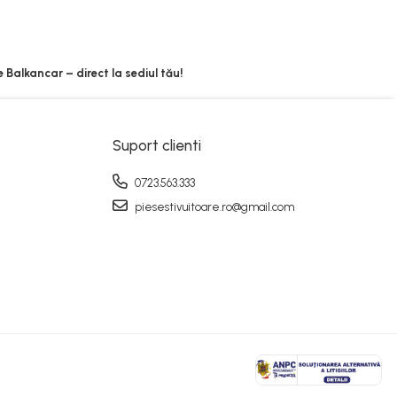
 Balkancar – direct la sediul tău!
Suport clienti
0723.563.333
piesestivuitoare.ro@gmail.com