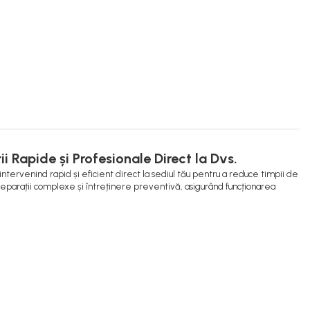
i Rapide și Profesionale Direct la Dvs.
 intervenind rapid și eficient direct la sediul tău pentru a reduce timpii de
e reparații complexe și întreținere preventivă, asigurând funcționarea