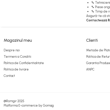
🔧 Tehnicieni 
Pistoane Frana
🔧 Piese orig
Placute de Frana
🔧 Timp de ră
Asigură-te că st
Pompe Frana
Contactează Rom
Saboti Frana
Tamburi Frana
Sistem Hidraulic
Magazinul meu
Clienti
Distribuitoare Hidraulice
Despre noi
Metode de Plat
Pompe Hidraulice
Termeni si Conditii
Politica de Retur
Sistem Hidraulic Motostivuitor
Politica de Confidentialitate
Garantia Produs
Sistem Racire
Politica de livrare
ANPC
Piese Racire
Contact
Pompe Apa
Radiatoare Racire
Termostate Răcire
Ventilatoare Răcire
@Romgir 2025
Intretinere Balkancar
Platforma E-commerce by Gomag