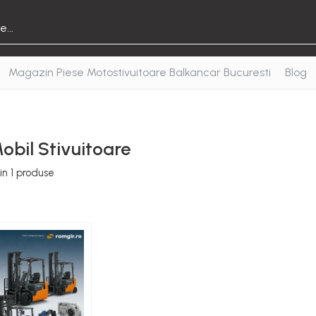
Magazin Piese Motostivuitoare Balkancar Bucuresti
Blog
obil Stivuitoare
in
1
produse