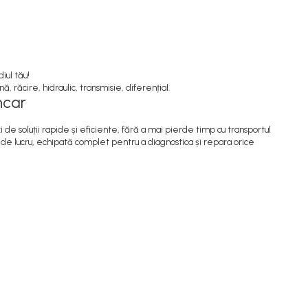
iul tău!
ă, răcire, hidraulic, transmisie, diferențial.
ncar
i de soluții rapide și eficiente, fără a mai pierde timp cu transportul
ău de lucru, echipată complet pentru a diagnostica și repara orice