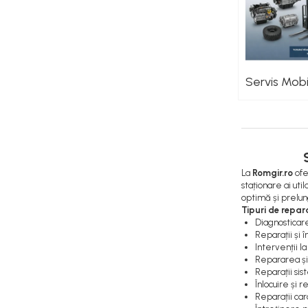
Sistem Alimentare Balkancar
Diverse Piese Alimentare
Duze Injector
Injectoare Balkancar
Servis Mobi
Pompe Alimentare
Pompe Injectie
Transmisie Balkancar
Alte Piese Transmisie
Ambreiaj
La
Romgir.ro
ofe
Cardan Transmisie
staționare ai ut
optimă și prelung
Convertizoare de Cuplu
Tipuri de repar
Discuri Transmisie
Diagnosticar
Reparații și
Pompe Transmisie
Intervenții la
Sisteme Balkancar
Repararea și 
Reparații sist
Sistem Directie
Înlocuire și 
Bielete Motostivuitor
Reparații car