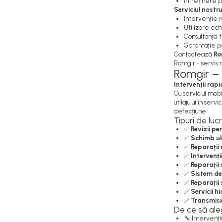
Întreținere p
Capete de Bară Motostivuitor
Serviciul nostr
Caseta Directie
Intervenție r
Utilizare ec
Cilindrii Directie
Consultanță 
Fuzete Stivuitor
Garantație p
Contactează
Ro
Piese Directie Stivuitoare
Romgir - servis mo
Pivoți Direcție
Romgir – 
Sistem Electric
Intervenții rapi
Cu serviciul mob
Alternatoare Motostivuitor
utilajului în ser
Bujii Motostivuitoare
defecțiune.
Tipuri de luc
Contact Pornire
✅
Revizii pe
Electromotoare Stivuitor
✅
Schimb ulei
✅
Reparații
Lampi Faruri si Proiectoare
✅
Intervenți
Piese Electrice Motostivuitor
✅
Reparații 
✅
Sistem de
Sistem Franare
✅
Reparații 
✅
Servicii h
Cilindrii Frana
✅
Transmisie
Frana de Mana
De ce să ale
Piese Frane Stivuitor
🔧 Intervenții