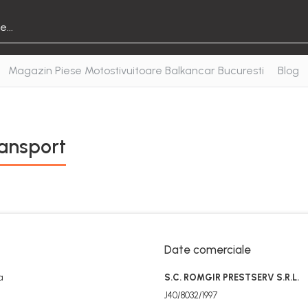
Magazin Piese Motostivuitoare Balkancar Bucuresti
Blog
ransport
Date comerciale
a
S.C. ROMGIR PRESTSERV S.R.L.
J40/8032/1997