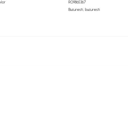
elor
RO9865367
Bucuresti, bucuresti