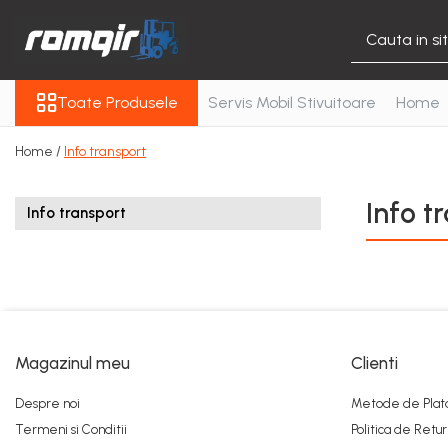
Toate Produsele
Toate Produsele
Servis Mobil Stivuitoare
Home
Piese Motor
Piese Motor D 2500
Home /
Info transport
Piese Motor D 3900
Piese de Schimb Balkancar
Info t
Info transport
Catarg Motostivuitor
Balkancar
Alte Piese Catarg
Role Catarg
Piese Punte Fata
Magazinul meu
Clienti
Butuci Balkancar
Piese Grup Diferențial
Despre noi
Metode de Plat
Piese Punte Față Motostivuitor
Termeni si Conditii
Politica de Retur
Planetare Balkancar