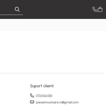
Suport clienti
0723.563.333
piesestivuitoare.ro@gmail.com