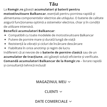
Tău
Diverse Piese Alimentare
La
Romgir.ro
găsești
acumulatori și baterii pentru
Duze Injector
motostivuitoare Balkancar
, esențiali pentru pornirea rapidă și
Injectoare Balkancar
alimentarea componentelor electrice ale utilajului. O baterie de calitate
asigură funcționarea optimă a sistemelor electrice, chiar și în condiții
Pompe Alimentare
de utilizare intensivă.
Pompe Injectie
Beneficii acumulatori Balkancar
:
Compatibili cu toate modelele de motostivuitoare Balkancar
Transmisie Balkancar
Putere de pornire mare și durată lungă de viață
Rezistență la vibrații și cicluri de încărcare descărcare
Alte Piese Transmisie
Fiabilitate în orice anotimp și regim de lucru
Ambreiaj
Indiferent că ai nevoie de o
baterie de pornire clasică
sau de un
Cardan Transmisie
acumulator de tracțiune
, aici găsești soluții eficiente și verificate.
Comandă acumulatori Balkancar de la Romgir.ro
– livrare rapidă
Convertizoare de Cuplu
și consultanță tehnică inclusă!
Discuri Transmisie
Pompe Transmisie
Sisteme Balkancar
MAGAZINUL MEU
Sistem Directie
CLIENTI
Bielete Motostivuitor
Capete de Bară Motostivuitor
DATE COMERCIALE