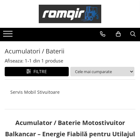
Toate Produsele
Piese Motor
Piese Motor D 2500
Acumulatori / Baterii
Piese Motor D 3900
Afiseaza:
1-
1
din
1
produse
Piese de Schimb Balkancar
Catarg Motostivuitor Balkancar
FILTRE
Alte Piese Catarg
Role Catarg
Servis Mobil Stivuitoare
Piese Punte Fata
Butuci Balkancar
Piese Grup Diferențial
Piese Punte Față Motostivuitor
Acumulator / Baterie Motostivuitor
Planetare Balkancar
Balkancar – Energie Fiabilă pentru Utilajul
Sistem Alimentare Balkancar