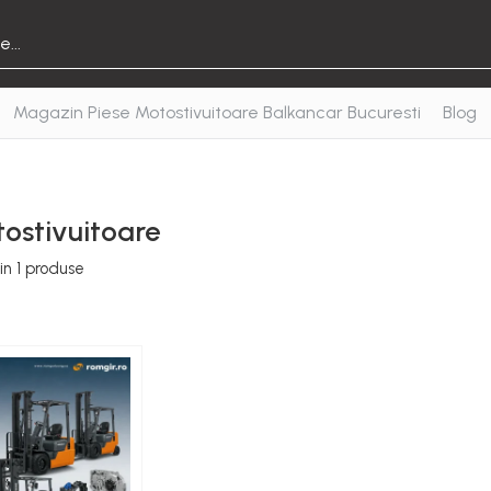
Magazin Piese Motostivuitoare Balkancar Bucuresti
Blog
tostivuitoare
in
1
produse