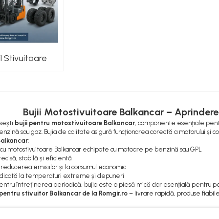
l Stivuitoare
Bujii Motostivuitoare Balkancar – Aprindere
sești
bujii pentru motostivuitoare Balkancar
, componente esențiale pentr
zină sau gaz. Bujia de calitate asigură funcționarea corectă a motorului și c
Balkancar
:
cu motostivuitoare Balkancar echipate cu motoare pe benzină sau GPL
cisă, stabilă și eficientă
 reducerea emisiilor și la consumul economic
idicată la temperaturi extreme și depuneri
ru întreținerea periodică, bujia este o piesă mică dar esențială pentru pe
entru stivuitor Balkancar de la Romgir.ro
– livrare rapidă, produse fiabile