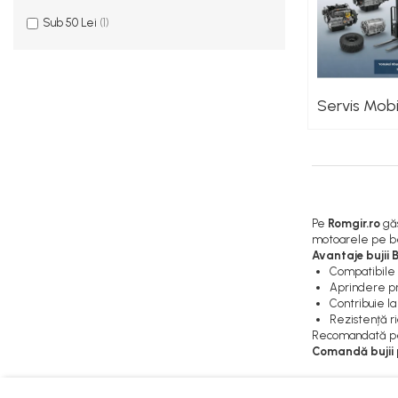
Sistem Alimentare Balkancar
Sub 50 Lei
(1)
Diverse Piese Alimentare
Duze Injector
Injectoare Balkancar
Servis Mobi
Pompe Alimentare
Pompe Injectie
Transmisie Balkancar
Alte Piese Transmisie
Ambreiaj
Pe
Romgir.ro
gă
Cardan Transmisie
motoarele pe ben
Avantaje bujii 
Convertizoare de Cuplu
Compatibile 
Discuri Transmisie
Aprindere pre
Contribuie la
Pompe Transmisie
Rezistență r
Sisteme Balkancar
Recomandată pent
Comandă bujii p
Sistem Directie
Bielete Motostivuitor