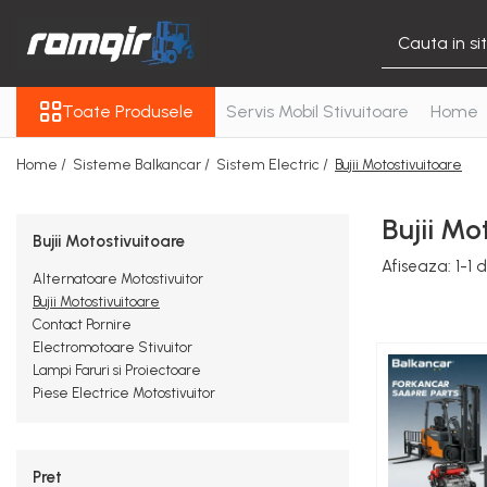
Toate Produsele
Toate Produsele
Servis Mobil Stivuitoare
Home
Piese Motor
Piese Motor D 2500
Home /
Sisteme Balkancar /
Sistem Electric /
Bujii Motostivuitoare
Piese Motor D 3900
Piese de Schimb Balkancar
Bujii Mo
Bujii Motostivuitoare
Catarg Motostivuitor
Afiseaza:
1-
1
d
Balkancar
Alternatoare Motostivuitor
Bujii Motostivuitoare
Alte Piese Catarg
Contact Pornire
Role Catarg
Electromotoare Stivuitor
Piese Punte Fata
Lampi Faruri si Proiectoare
Piese Electrice Motostivuitor
Butuci Balkancar
Piese Grup Diferențial
Piese Punte Față Motostivuitor
Pret
Planetare Balkancar