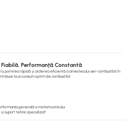
 Fiabilă, Performanță Constantă
u pornirea rapidă și arderea eficientă a amestecului aer-combustibil în
ontribuie la un consum optim de combustibil.
rformanța generală a motostivuitorului.
 și suport tehnic specializat!