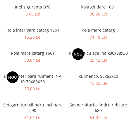
Pompe Injectie
Inel siguranta B70
Rola ghidare 1661
Piese Electrice Motostivuitor
Transmisie Balkancar
5,08 Lei
30,50 Lei
Sistem Franare
Alte Piese Transmisie
Cilindrii Frana
Ambreiaj
Rola interioara catarg 1661
Rola mare catarg
Frana de Mana
Cardan Transmisie
15,25 Lei
71,18 Lei
Piese Frane Stivuitor
Convertizoare de Cuplu
Pistoane Frana
Discuri Transmisie
Rola mare catarg 1661
Rulment cu ace ina k80x88x30
Placute de Frana
NOU
Pompe Transmisie
50,84 Lei
25,42 Lei
Pompe Frana
Saboti Frana
Bucșă interioară rulment INA
Rulment K 55x63x20
Tamburi Frana
NOU
IR 70X80X30
15,25 Lei
Sistem Hidraulic
25,00 Lei
Distribuitoare Hidraulice
Pompe Hidraulice
Set garnituri cilindru inclinare
Set garnituri cilindru ridicare
Sistem Hidraulic Motostivuitor
fi90
fi80
Sistem Racire
61,01 Lei
61,01 Lei
Piese Racire