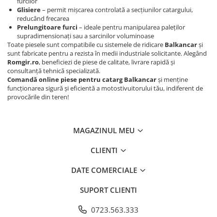
furcilor
Glisiere
– permit mișcarea controlată a secțiunilor catargului,
reducând frecarea
Prelungitoare furci
– ideale pentru manipularea paleților
supradimensionați sau a sarcinilor voluminoase
Toate piesele sunt compatibile cu sistemele de ridicare
Balkancar
și
sunt fabricate pentru a rezista în medii industriale solicitante. Alegând
Romgir.ro
, beneficiezi de piese de calitate, livrare rapidă și
consultanță tehnică specializată.
Comandă online piese pentru catarg Balkancar
și menține
funcționarea sigură și eficientă a motostivuitorului tău, indiferent de
provocările din teren!
MAGAZINUL MEU
CLIENTI
DATE COMERCIALE
SUPORT CLIENTI
0723.563.333