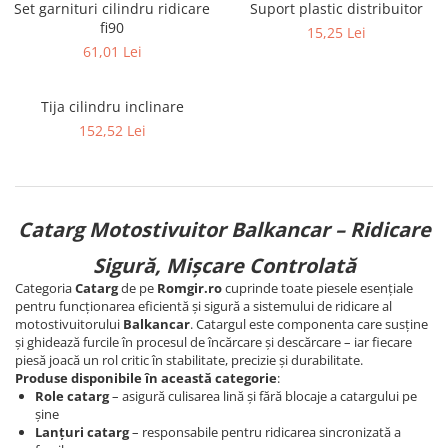
Pompe Apa
Set garnituri cilindru ridicare
Suport plastic distribuitor
fi90
15,25 Lei
Radiatoare Racire
61,01 Lei
Termostate Răcire
Ventilatoare Răcire
Tija cilindru inclinare
152,52 Lei
Catarg Motostivuitor Balkancar – Ridicare
Sigură, Mișcare Controlată
Categoria
Catarg
de pe
Romgir.ro
cuprinde toate piesele esențiale
pentru funcționarea eficientă și sigură a sistemului de ridicare al
motostivuitorului
Balkancar
. Catargul este componenta care susține
și ghidează furcile în procesul de încărcare și descărcare – iar fiecare
piesă joacă un rol critic în stabilitate, precizie și durabilitate.
Produse disponibile în această categorie
:
Role catarg
– asigură culisarea lină și fără blocaje a catargului pe
șine
Lanțuri catarg
– responsabile pentru ridicarea sincronizată a