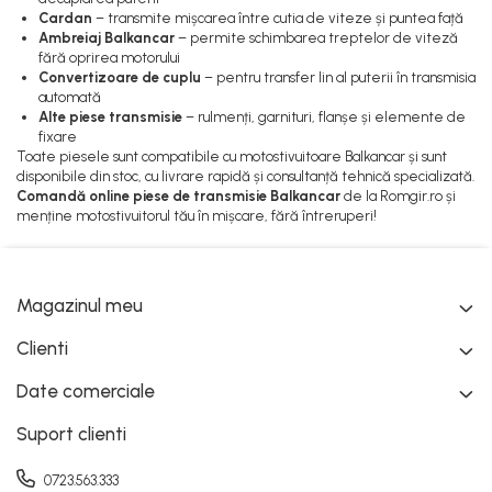
Cardan
– transmite mișcarea între cutia de viteze și puntea față
Ambreiaj Balkancar
– permite schimbarea treptelor de viteză
fără oprirea motorului
Convertizoare de cuplu
– pentru transfer lin al puterii în transmisia
automată
Alte piese transmisie
– rulmenți, garnituri, flanșe și elemente de
fixare
Toate piesele sunt compatibile cu motostivuitoare Balkancar și sunt
disponibile din stoc, cu livrare rapidă și consultanță tehnică specializată.
Comandă online piese de transmisie Balkancar
de la Romgir.ro și
menține motostivuitorul tău în mișcare, fără întreruperi!
Magazinul meu
Clienti
Date comerciale
Suport clienti
0723.563.333