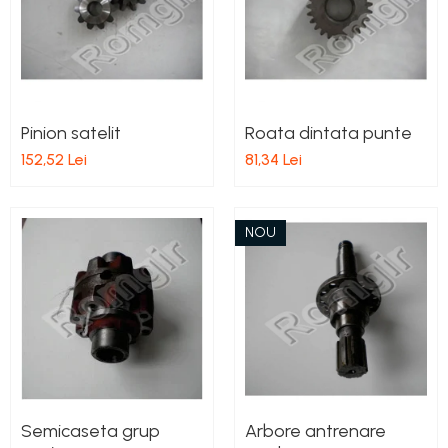
Pompe Apa
Radiatoare Racire
Termostate Răcire
Ventilatoare Răcire
Pinion satelit
Roata dintata punte
152,52 Lei
81,34 Lei
NOU
Semicaseta grup
Arbore antrenare