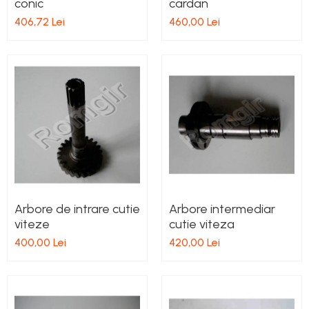
conic
cardan
406,72 Lei
460,00 Lei
Arbore de intrare cutie
Arbore intermediar
viteze
cutie viteza
400,00 Lei
420,00 Lei