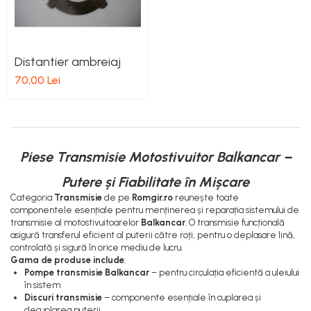
Distantier ambreiaj
70,00 Lei
Piese Transmisie Motostivuitor Balkancar –
Putere și Fiabilitate în Mișcare
Categoria
Transmisie
de pe
Romgir.ro
reunește toate
componentele esențiale pentru menținerea și reparația sistemului de
transmisie al motostivuitoarelor
Balkancar
. O transmisie funcțională
asigură transferul eficient al puterii către roți, pentru o deplasare lină,
controlată și sigură în orice mediu de lucru.
Gama de produse include
:
Pompe transmisie Balkancar
– pentru circulația eficientă a uleiului
în sistem
Discuri transmisie
– componente esențiale în cuplarea și
decuplarea puterii