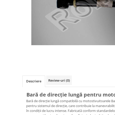
Diverse Piese Alimentare
Duze Injector
Injectoare Balkancar
Pompe Alimentare
Pompe Injectie
Transmisie Balkancar
Alte Piese Transmisie
Ambreiaj
Cardan Transmisie
Convertizoare de Cuplu
Discuri Transmisie
Review-uri
(0)
Pompe Transmisie
Descriere
Sisteme Balkancar
Bară de direcție lungă pentru mot
Sistem Directie
Bară de direcție lungă compatibilă cu motostivuitoarele Ba
Bielete Motostivuitor
pentru sistemul de direcție, care contribuie la manevrabilita
Capete de Bară Motostivuitor
în condiții de lucru intense. Fabricată conform standardelor