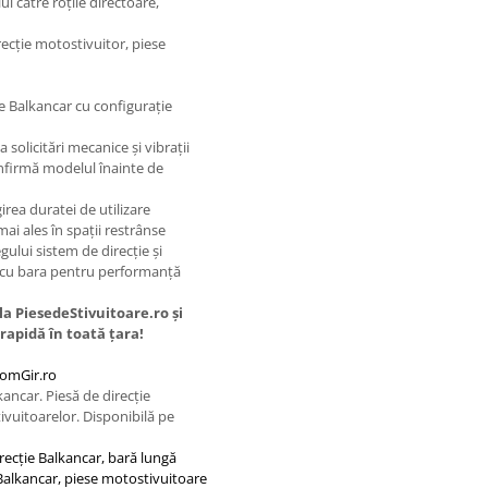
i către roțile directoare,
irecție motostivuitor, piese
 Balkancar cu configurație
a solicitări mecanice și vibrații
nfirmă modelul înainte de
rea duratei de utilizare
ai ales în spații restrânse
gului sistem de direcție și
an cu bara pentru performanță
a PiesedeStivuitoare.ro și
rapidă în toată țara!
RomGir.ro
ancar. Piesă de direcție
stivuitoarelor. Disponibilă pe
irecție Balkancar, bară lungă
le Balkancar, piese motostivuitoare