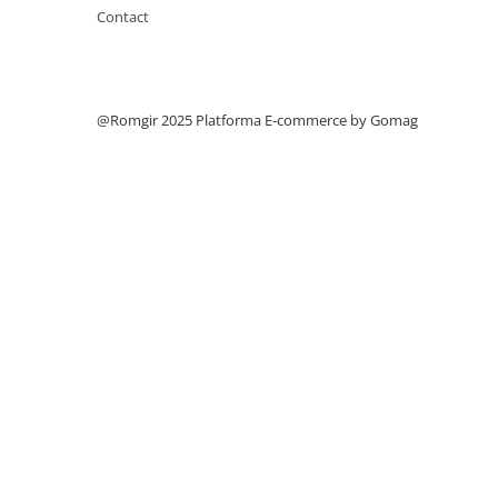
Filtre
Contact
Filtre Aer
Filtre Combustibil
Filtre Hidraulice
@Romgir 2025
Platforma E-commerce by Gomag
Filtre Transmisie
Filtre Ulei Motor
Uleiuri si Lubrifianti
Ulei Hidraulic
Ulei Motor
Anvelope Balkancar
Furci Stivuitoare
Furci Frontale
Prelungitoare Furci
Servis Mobil Stivuitoare