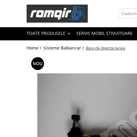
Toate Produsele
Piese Motor
TOATE PRODUSELE
SERVIS MOBIL STIVUITOARE
Piese Motor D 2500
Home /
Sisteme Balkancar /
Bara de directie lunga
Piese Motor D 3900
Piese de Schimb Balkancar
NOU
Catarg Motostivuitor Balkancar
Alte Piese Catarg
Role Catarg
Piese Punte Fata
Butuci Balkancar
Piese Grup Diferențial
Piese Punte Față Motostivuitor
Planetare Balkancar
Sistem Alimentare Balkancar