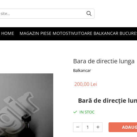
HOME
MAGAZIN PIESE MOTOSTIVUITOARE BALKANCAR BUCURE
Bara de directie lunga
Balkancar
200,00 Lei
Bară de direcție lu
IN STOC
ADAUG