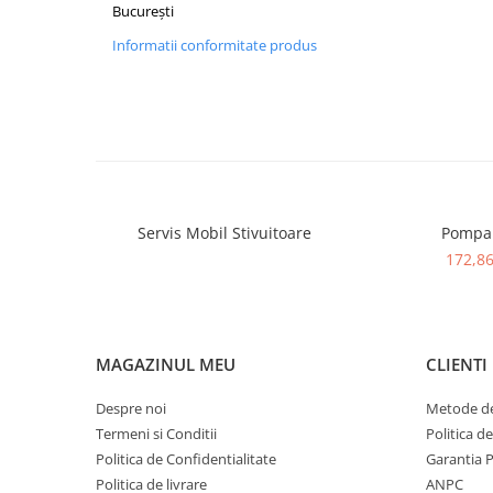
Placute de Frana
București
Pompe Frana
Informatii conformitate produs
Saboti Frana
Tamburi Frana
Sistem Hidraulic
Distribuitoare Hidraulice
Pompe Hidraulice
Sistem Hidraulic Motostivuitor
Servis Mobil Stivuitoare
Pompa
Sistem Racire
172,86
Piese Racire
Pompe Apa
Radiatoare Racire
Termostate Răcire
MAGAZINUL MEU
CLIENTI
Ventilatoare Răcire
Despre noi
Metode de
Intretinere Balkancar
Termeni si Conditii
Politica d
Acumulatori / Baterii
Politica de Confidentialitate
Garantia 
Baterii 12 Volti
Politica de livrare
ANPC