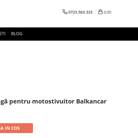
0723.563.333
0,00
STI
BLOG
ngă pentru motostivuitor Balkancar
A IN COS