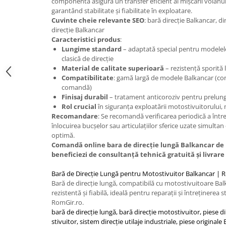
Caseta Directie
componentă asigură un transfer eficient al mișcării volanulu
garantând stabilitate și fiabilitate în exploatare.
Cilindrii Directie
Cuvinte cheie relevante SEO
: bară direcție Balkancar, d
Fuzete Stivuitor
direcție Balkancar
Caracteristici produs
:
Piese Directie Stivuitoare
Lungime standard
– adaptată special pentru modelele
Pivoți Direcție
clasică de direcție
Sistem Electric
Material de calitate superioară
– rezistență sporită l
Compatibilitate
: gamă largă de modele Balkancar (co
Alternatoare Motostivuitor
comandă)
Bujii Motostivuitoare
Finisaj durabil
– tratament anticoroziv pentru prelungi
Rol crucial
în siguranța exploatării motostivuitorului, m
Contact Pornire
Recomandare
: Se recomandă verificarea periodică a între
Electromotoare Stivuitor
înlocuirea bucșelor sau articulațiilor sferice uzate simult
Lampi Faruri si Proiectoare
optimă.
Comandă online bara de direcție lungă Balkancar de l
Piese Electrice Motostivuitor
beneficiezi de consultanță tehnică gratuită și livrare 
Sistem Franare
Bară de Direcție Lungă pentru Motostivuitor Balkancar | 
Cilindrii Frana
Bară de direcție lungă, compatibilă cu motostivuitoare Balk
Frana de Mana
rezistentă și fiabilă, ideală pentru reparații și întreținerea 
Piese Frane Stivuitor
RomGir.ro.
bară de direcție lungă, bară direcție motostivuitor, piese d
Pistoane Frana
stivuitor, sistem direcție utilaje industriale, piese origina