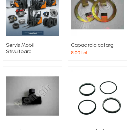
Pompe Apa
Radiatoare Racire
Termostate Răcire
Ventilatoare Răcire
Servis Mobil
Capac rola catarg
Stivuitoare
8,00 Lei