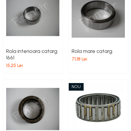
Rola interioara catarg
Rola mare catarg
1661
71,18 Lei
15,25 Lei
NOU