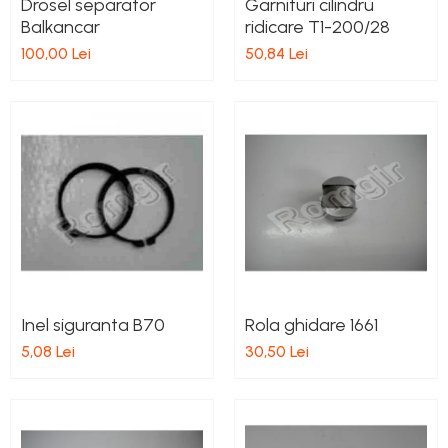
Drosel separator
Garnituri cilindru
Balkancar
ridicare T1-200/28
100,00 Lei
50,84 Lei
Inel siguranta B70
Rola ghidare 1661
5,08 Lei
30,50 Lei