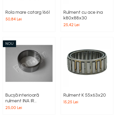
Rola mare catarg 1661
Rulment cu ace ina
k80x88x30
50,84 Lei
25,42 Lei
NOU
Bucșă interioară
Rulment K 55x63x20
rulment INA IR
15,25 Lei
70X80X30
25,00 Lei