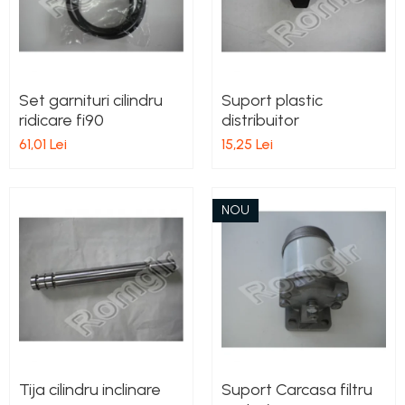
Set garnituri cilindru
Suport plastic
ridicare fi90
distribuitor
61,01 Lei
15,25 Lei
NOU
Tija cilindru inclinare
Suport Carcasa filtru