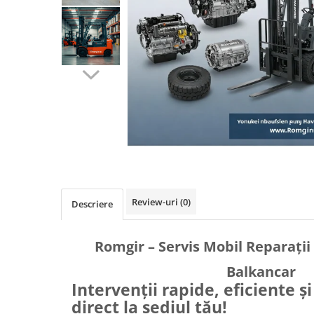
Diverse Piese Alimentare
Duze Injector
Injectoare Balkancar
Pompe Alimentare
Pompe Injectie
Transmisie Balkancar
Alte Piese Transmisie
Ambreiaj
Cardan Transmisie
Convertizoare de Cuplu
Discuri Transmisie
Review-uri
(0)
Descriere
Pompe Transmisie
Sisteme Balkancar
Romgir – Servis Mobil Reparații
Sistem Directie
Balkancar
Bielete Motostivuitor
Intervenții rapide, eficiente ș
Capete de Bară Motostivuitor
direct la sediul tău!