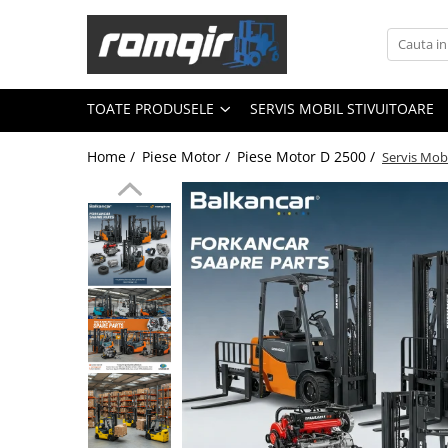
Toate Produsele
Piese Motor
TOATE PRODUSELE
SERVIS MOBIL STIVUITOARE
Piese Motor D 2500
Home /
Piese Motor /
Piese Motor D 2500 /
Servis Mobi
Piese Motor D 3900
Piese de Schimb Balkancar
Catarg Motostivuitor Balkancar
Alte Piese Catarg
Role Catarg
Piese Punte Fata
Butuci Balkancar
Piese Grup Diferențial
Piese Punte Față Motostivuitor
Planetare Balkancar
Sistem Alimentare Balkancar