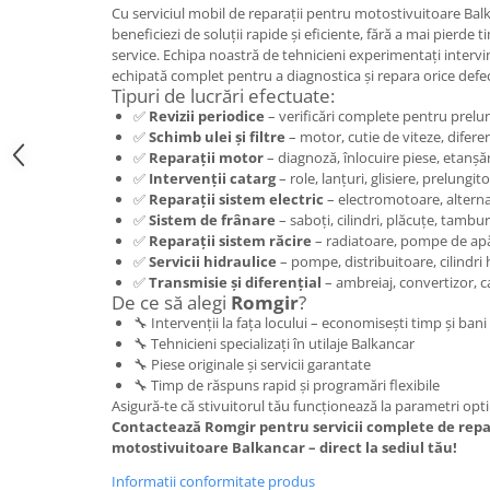
Caseta Directie
Cu serviciul mobil de reparații pentru motostivuitoare Bal
Cilindrii Directie
beneficiezi de soluții rapide și eficiente, fără a mai pierde t
service. Echipa noastră de tehnicieni experimentați intervin
Fuzete Stivuitor
echipată complet pentru a diagnostica și repara orice defe
Piese Directie Stivuitoare
Tipuri de lucrări efectuate:
Pivoți Direcție
✅
Revizii periodice
– verificări complete pentru prelung
✅
Schimb ulei și filtre
– motor, cutie de viteze, diferen
Sistem Electric
✅
Reparații motor
– diagnoză, înlocuire piese, etanșăr
Alternatoare Motostivuitor
✅
Intervenții catarg
– role, lanțuri, glisiere, prelungit
✅
Reparații sistem electric
– electromotoare, alterna
Bujii Motostivuitoare
✅
Sistem de frânare
– saboți, cilindri, plăcuțe, tambu
Contact Pornire
✅
Reparații sistem răcire
– radiatoare, pompe de apă
✅
Servicii hidraulice
– pompe, distribuitoare, cilindri h
Electromotoare Stivuitor
✅
Transmisie și diferențial
– ambreiaj, convertizor, c
Lampi Faruri si Proiectoare
De ce să alegi
Romgir
?
Piese Electrice Motostivuitor
🔧 Intervenții la fața locului – economisești timp și bani
🔧 Tehnicieni specializați în utilaje Balkancar
Sistem Franare
🔧 Piese originale și servicii garantate
Cilindrii Frana
🔧 Timp de răspuns rapid și programări flexibile
Asigură-te că stivuitorul tău funcționează la parametri opti
Frana de Mana
Contactează Romgir pentru servicii complete de repar
Piese Frane Stivuitor
motostivuitoare Balkancar – direct la sediul tău!
Pistoane Frana
Informatii conformitate produs