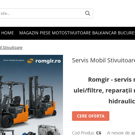
HOME
MAGAZIN PIESE MOTOSTIVUITOARE BALKANCAR BUCURE
l Stivuitoare
Servis Mobil Stivuitoar
Romgir - servis 
ulei/filtre, reparații
hidraulic
CERE OFERTA
Cod Produs:
C6
Ai nevoie de aj