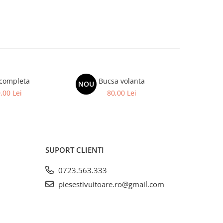
 completa
Bucsa volanta
Bujie
NOU
NOU
,00 Lei
80,00 Lei
SUPORT CLIENTI
0723.563.333
piesestivuitoare.ro@gmail.com