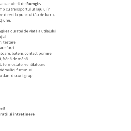
kancar oferit de
Romgir
,
imp cu transportul utilajului în
e direct la punctul tău de lucru,
cțiune.
irea duratei de viață a utilajului
țial
i, testare
oare furci
toare, baterii, contact pornire
ri, frână de mână
, termostate, ventilatoare
idraulici, furtunuri
ardan, discuri, grup
mi!
ații și întreținere