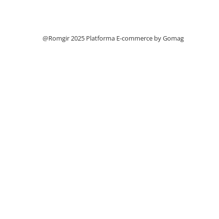
Filtre
Filtre Aer
Filtre Combustibil
@Romgir 2025
Platforma E-commerce by Gomag
Filtre Hidraulice
Filtre Transmisie
Filtre Ulei Motor
Uleiuri si Lubrifianti
Ulei Hidraulic
Ulei Motor
Anvelope Balkancar
Furci Stivuitoare
Furci Frontale
Prelungitoare Furci
Servis Mobil Stivuitoare