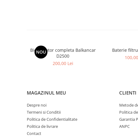
Placute de Frana
Pompe Frana
Saboti Frana
Tamburi Frana
Sistem Hidraulic
Distribuitoare Hidraulice
Biela Motor completa Balkancar
Baterie filtr
Pompe Hidraulice
NOU
D2500
100,00
Sistem Hidraulic Motostivuitor
200,00 Lei
Sistem Racire
Piese Racire
Pompe Apa
MAGAZINUL MEU
CLIENTI
Radiatoare Racire
Termostate Răcire
Despre noi
Metode de
Ventilatoare Răcire
Termeni si Conditii
Politica d
Intretinere Balkancar
Politica de Confidentialitate
Garantia 
Acumulatori / Baterii
Politica de livrare
ANPC
Contact
Baterii 12 Volti