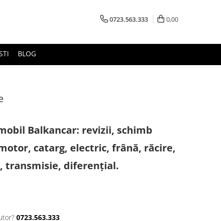
0723.563.333
0,00
STI
BLOG
e
mobil Balkancar: revizii, schimb
 motor, catarg, electric, frână, răcire,
, transmisie, diferențial.
utor?
0723.563.333