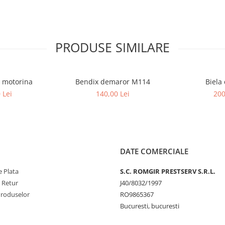
PRODUSE SIMILARE
u motorina
Bendix demaror M114
Biela
 Lei
140,00 Lei
200
DATE COMERCIALE
 Plata
S.C. ROMGIR PRESTSERV S.R.L.
e Retur
J40/8032/1997
Produselor
RO9865367
Bucuresti, bucuresti