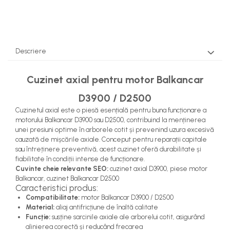
Pompe Apa
Radiatoare Racire
Termostate Răcire
Ventilatoare Răcire
Descriere
Cuzinet axial pentru motor Balkancar
D3900 / D2500
Cuzinetul axial este o piesă esențială pentru buna funcționare a
motorului Balkancar D3900 sau D2500, contribuind la menținerea
unei presiuni optime în arborele cotit și prevenind uzura excesivă
cauzată de mișcările axiale. Conceput pentru reparații capitale
sau întreținere preventivă, acest cuzinet oferă durabilitate și
fiabilitate în condiții intense de funcționare.
Cuvinte cheie relevante SEO:
cuzinet axial D3900, piese motor
Balkancar, cuzinet Balkancar D2500
Caracteristici produs:
Compatibilitate:
motor Balkancar D3900 / D2500
Material:
aliaj antifricțiune de înaltă calitate
Funcție:
susține sarcinile axiale ale arborelui cotit, asigurând
alinierea corectă și reducând frecarea