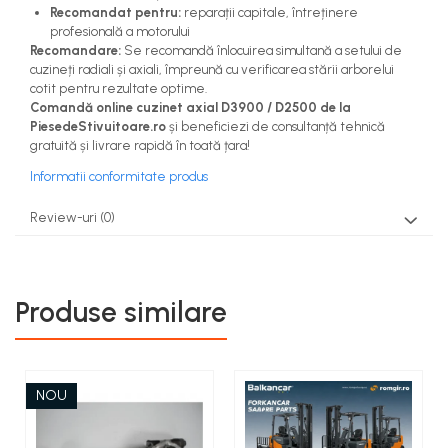
Recomandat pentru:
reparații capitale, întreținere
profesională a motorului
Recomandare:
Se recomandă înlocuirea simultană a setului de
cuzineți radiali și axiali, împreună cu verificarea stării arborelui
cotit pentru rezultate optime.
Comandă online cuzinet axial D3900 / D2500 de la
PiesedeStivuitoare.ro
și beneficiezi de consultanță tehnică
gratuită și livrare rapidă în toată țara!
Informatii conformitate produs
Review-uri
(0)
Produse similare
NOU