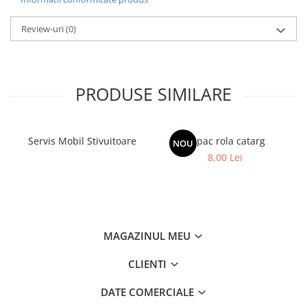
Filtre
Review-uri
(0)
Filtre Aer
Filtre Combustibil
Filtre Hidraulice
Filtre Transmisie
PRODUSE SIMILARE
Filtre Ulei Motor
Uleiuri si Lubrifianti
Servis Mobil Stivuitoare
Capac rola catarg
Ulei Hidraulic
NOU
8,00 Lei
Ulei Motor
Anvelope Balkancar
Furci Stivuitoare
Furci Frontale
Prelungitoare Furci
MAGAZINUL MEU
Servis Mobil Stivuitoare
CLIENTI
DATE COMERCIALE