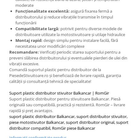
Placute de Frana
moderate
Pompe Frana
Funcționalitate excelentă:
asigură fixarea fermă a
distribuitorului și reduce vibrațiile transmise în timpul
Saboti Frana
funcționării
Tamburi Frana
Compatibilitate largă:
potrivit pentru diverse modele de
Sistem Hidraulic
distribuitoare utilizate la motostivuitoare și utilaje hidraulice
Montaj rapid:
design simplu pentru instalare facilă, fără
Distribuitoare Hidraulice
necesitatea unor modificări complexe
Pompe Hidraulice
Recomandare:
Verificați periodic starea suportului pentru a
preveni slăbirea distribuitorului și eventualele pierderi de ulei din
Sistem Hidraulic Motostivuitor
vibrații excesive.
Sistem Racire
Comandă suportul plastic pentru distribuitor de la
PiesedeStivuitoare.ro și beneficiază de livrare rapidă, garanția
Piese Racire
calității și consultanță tehnică de specialitate!
Pompe Apa
Radiatoare Racire
Suport plastic distribuitor stivuitor Balkancar | RomGir
Suport plastic distribuitor pentru stivuitoare Balkancar. Piesă
Termostate Răcire
originală sau compatibilă, practică și rezistentă. RomGir – livrare
Ventilatoare Răcire
rapidă și preț avantajos.
suport plastic distribuitor Balkancar, suport distribuitor stivuitor,
Intretinere Balkancar
piese motostivuitor Balkancar, suport distribuitor original, suport
Acumulatori / Baterii
distribuitor compatibil, RomGir piese Balkancar
Baterii 12 Volti
Informatii conformitate produs