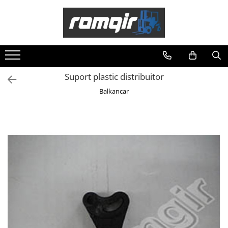
Toate Produsele
Piese Motor
Piese Motor D 2500
Suport plastic distribuitor
Piese Motor D 3900
Balkancar
Piese de Schimb Balkancar
Catarg Motostivuitor Balkancar
Alte Piese Catarg
Role Catarg
Piese Punte Fata
Butuci Balkancar
Piese Grup Diferențial
Piese Punte Față Motostivuitor
Planetare Balkancar
Sistem Alimentare Balkancar