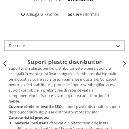
Caseta Directie
Cilindrii Directie
Adauga la Favorite
Cere informatii
Fuzete Stivuitor
Piese Directie Stivuitoare
Pivoți Direcție
Sistem Electric
Descriere
Alternatoare Motostivuitor
Bujii Motostivuitoare
Suport plastic distribuitor
Contact Pornire
Suportul din plastic pentru distribuitor este o piesă auxiliară
Electromotoare Stivuitor
esențială în montajul și fixarea sigură a distribuitorului hidraulic
Lampi Faruri si Proiectoare
pe motostivuitoare sau alte echipamente industriale. Conceput
Piese Electrice Motostivuitor
pentru a oferi stabilitate și protecție împotriva vibrațiilor, acest
suport contribuie la prelungirea duratei de viață a
Sistem Franare
componentelor hidraulice și la menținerea unei funcționări
Cilindrii Frana
fiabile.
Cuvinte cheie relevante SEO:
suport plastic distribuitor, suport
Frana de Mana
distribuitor hidraulic, piese distribuitor motostivuitor
Piese Frane Stivuitor
Caracteristici produs:
Pistoane Frana
Material rezistent:
fabricat din plastic tehnic de înaltă
calitate, cu rezistență bună la uzură, șocuri și temperaturi