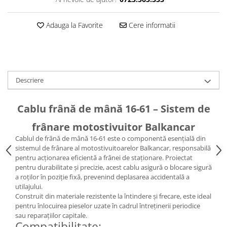
Pompe Apa
Radiatoare Racire
Adauga la Favorite
Cere informatii
Termostate Răcire
Ventilatoare Răcire
Descriere
Cablu frână de mână 16-61 – Sistem de
frânare motostivuitor Balkancar
Cablul de frână de mână 16-61 este o componentă esențială din
sistemul de frânare al motostivuitoarelor Balkancar, responsabilă
pentru acționarea eficientă a frânei de staționare. Proiectat
pentru durabilitate și precizie, acest cablu asigură o blocare sigură
a roților în poziție fixă, prevenind deplasarea accidentală a
utilajului.
Construit din materiale rezistente la întindere și frecare, este ideal
pentru înlocuirea pieselor uzate în cadrul întreținerii periodice
sau reparațiilor capitale.
Compatibilitate: