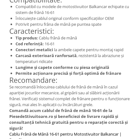
Compatibil cu modele de motostivuitor Balkancar echipate cu
sistem de frână 16-61
Înlocuiește cablul original conform specificațiilor OEM
Potrivit pentru frâna de mână pe puntea spate
Caracteristici:
Tip produs:
Cablu frână de mână
Cod referință:
16-61
Conectori metalici
la ambele capete pentru montaj rapid
Carcasă exterioară ranforsată
, rezistentă la abraziune și
temperaturi ridicate
Lungime și capete conforme cu piesa originală
Permite acționare precisă și forță optimă de frânare
Recomandare:
Se recomandă înlocuirea cablului de frână de mână în cazul
apariției jocurilor mecanice, al gripării sau al slăbirii acționării
frânei. Verificați sistemul complet de frânare pentru o funcționare
sigură, mai ales în aplicații cu încărcături grele.
Comandă acum cablul de frână de mână 16-61 de la
PiesedeStivuitoare.ro și beneficiezi de livrare rapidă și
consultanță tehnică gratuită pentru o reparație corectă și
sigură!
Cablu Frână de Mână 16-61 pentru Motostivuitor Balkancar |