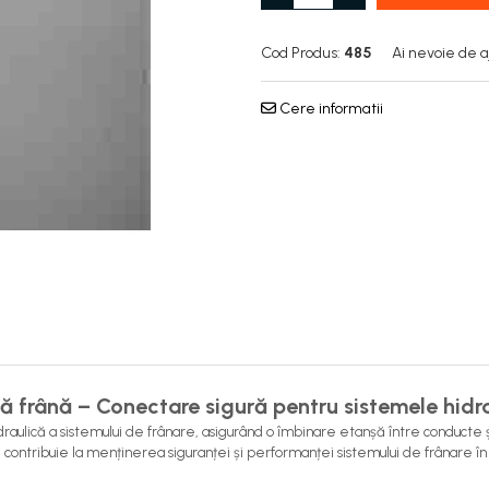
Cod Produs:
485
Ai nevoie de a
Cere informatii
 frână – Conectare sigură pentru sistemele hidra
aulică a sistemului de frânare, asigurând o îmbinare etanșă între conducte și
 contribuie la menținerea siguranței și performanței sistemului de frânare în