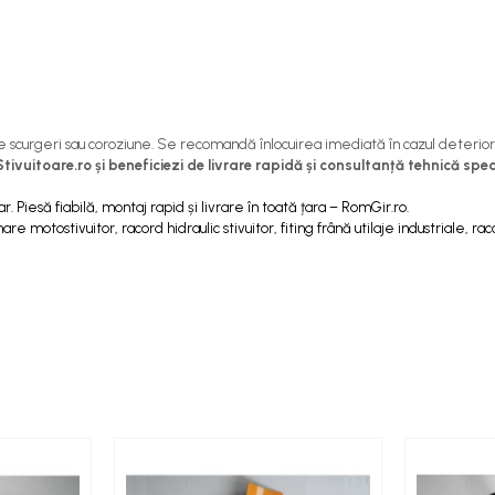
 scurgeri sau coroziune. Se recomandă înlocuirea imediată în cazul deteriorăr
itoare.ro și beneficiezi de livrare rapidă și consultanță tehnică spec
Piesă fiabilă, montaj rapid și livrare în toată țara – RomGir.ro.
e motostivuitor, racord hidraulic stivuitor, fiting frână utilaje industriale, ra