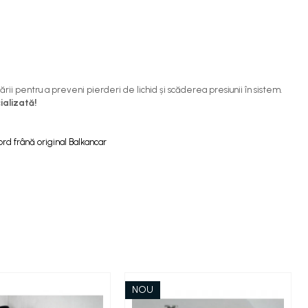
ii pentru a preveni pierderi de lichid și scăderea presiunii în sistem.
ializată!
cord frână original Balkancar
NOU