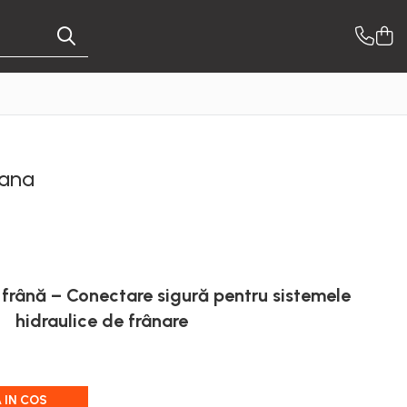
rana
frână – Conectare sigură pentru sistemele
hidraulice de frânare
 IN COS