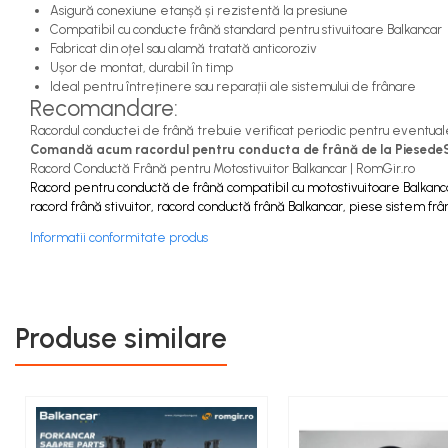
Capete de Bară Motostivuitor
Asigură conexiune etanșă și rezistentă la presiune
Compatibil cu conducte frână standard pentru stivuitoare Balkancar
Caseta Directie
Fabricat din oțel sau alamă tratată anticoroziv
Cilindrii Directie
Ușor de montat, durabil în timp
Ideal pentru întreținere sau reparații ale sistemului de frânare
Fuzete Stivuitor
Recomandare:
Piese Directie Stivuitoare
Racordul conductei de frână trebuie verificat periodic pentru eventuale
Pivoți Direcție
Comandă acum racordul pentru conducta de frână de la PiesedeStivu
Sistem Electric
Racord Conductă Frână pentru Motostivuitor Balkancar | RomGir.ro
Racord pentru conductă de frână compatibil cu motostivuitoare Balkancar. 
Alternatoare Motostivuitor
racord frână stivuitor, racord conductă frână Balkancar, piese sistem frânar
Bujii Motostivuitoare
Informatii conformitate produs
Contact Pornire
Electromotoare Stivuitor
Lampi Faruri si Proiectoare
Piese Electrice Motostivuitor
Produse similare
Sistem Franare
Cilindrii Frana
Frana de Mana
Piese Frane Stivuitor