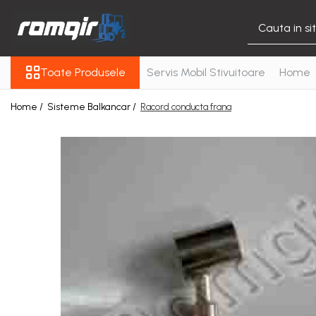
Toate Produsele
Toate Produsele
Servis Mobil Stivuitoare
Home
Piese Motor
Piese Motor D 2500
Home /
Sisteme Balkancar /
Racord conducta frana
Piese Motor D 3900
Piese de Schimb Balkancar
Catarg Motostivuitor
Balkancar
Alte Piese Catarg
Role Catarg
Piese Punte Fata
Butuci Balkancar
Piese Grup Diferențial
Piese Punte Față Motostivuitor
Planetare Balkancar