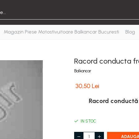
Magazin Piese Motostivuitoare Balkancar Bucuresti
Blog
Racord conducta f
Balkancar
30,50 Lei
Racord conductă 
IN STOC
ADAUGA