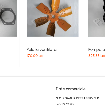
Paleta ventilator
Pompa a
170,00 Lei
325,38 Lei
Date comerciale
a
S.C. ROMGIR PRESTSERV S.R.L.
J40/8032/1997