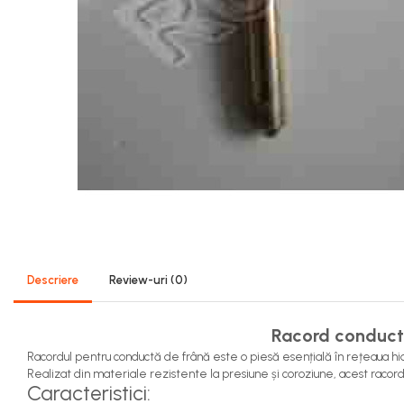
Sistem Alimentare Balkancar
Diverse Piese Alimentare
Duze Injector
Injectoare Balkancar
Pompe Alimentare
Pompe Injectie
Transmisie Balkancar
Alte Piese Transmisie
Ambreiaj
Cardan Transmisie
Convertizoare de Cuplu
Descriere
Review-uri
(0)
Discuri Transmisie
Pompe Transmisie
Racord conductă
Sisteme Balkancar
Racordul pentru conductă de frână este o piesă esențială în rețeaua hidr
Sistem Directie
Realizat din materiale rezistente la presiune și coroziune, acest racord
Caracteristici:
Bielete Motostivuitor