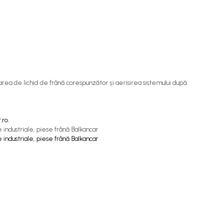
area de lichid de frână corespunzător și aerisirea sistemului după
.ro.
e industriale, piese frână Balkancar
e industriale, piese frână Balkancar