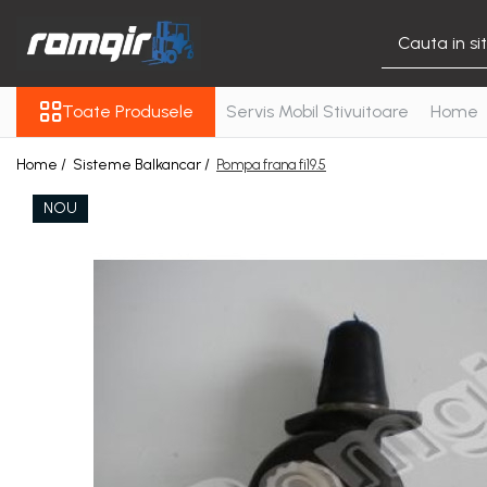
Toate Produsele
Toate Produsele
Servis Mobil Stivuitoare
Home
Piese Motor
Piese Motor D 2500
Home /
Sisteme Balkancar /
Pompa frana fi19.5
Piese Motor D 3900
NOU
Piese de Schimb Balkancar
Catarg Motostivuitor
Balkancar
Alte Piese Catarg
Role Catarg
Piese Punte Fata
Butuci Balkancar
Piese Grup Diferențial
Piese Punte Față Motostivuitor
Planetare Balkancar