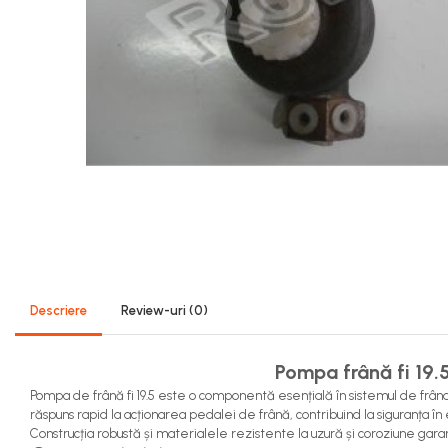
Sistem Alimentare Balkancar
Diverse Piese Alimentare
Duze Injector
Injectoare Balkancar
Pompe Alimentare
Pompe Injectie
Transmisie Balkancar
Alte Piese Transmisie
Ambreiaj
Cardan Transmisie
Convertizoare de Cuplu
Descriere
Review-uri
(0)
Discuri Transmisie
Pompe Transmisie
Pompa frână fi 19.5
Sisteme Balkancar
Pompa de frână fi 19.5 este o componentă esențială în sistemul de frâna
Sistem Directie
răspuns rapid la acționarea pedalei de frână, contribuind la siguranța în
Bielete Motostivuitor
Construcția robustă și materialele rezistente la uzură și coroziune garante