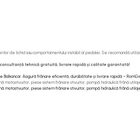
erilor de lichid sau comportamentului instabil al pedalei. Se recomandă utiliz
nsultanță tehnică gratuită, livrare rapidă și calitate garantată!
Balkancar. Asigură frânare eficientă, durabilitate și livrare rapidă – RomGir
nă motostivuitor, piese sistem frânare stivuitor, pompă hidraulică frână utilaj
nă motostivuitor, piese sistem frânare stivuitor, pompă hidraulică frână utilaj