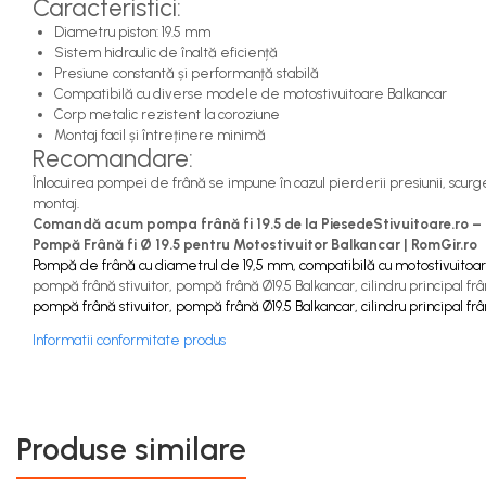
Caracteristici:
Capete de Bară Motostivuitor
Diametru piston: 19.5 mm
Caseta Directie
Sistem hidraulic de înaltă eficiență
Cilindrii Directie
Presiune constantă și performanță stabilă
Compatibilă cu diverse modele de motostivuitoare Balkancar
Fuzete Stivuitor
Corp metalic rezistent la coroziune
Piese Directie Stivuitoare
Montaj facil și întreținere minimă
Pivoți Direcție
Recomandare:
Sistem Electric
Înlocuirea pompei de frână se impune în cazul pierderii presiunii, scurg
montaj.
Alternatoare Motostivuitor
Comandă acum pompa frână fi 19.5 de la PiesedeStivuitoare.ro – co
Bujii Motostivuitoare
Pompă Frână fi Ø 19.5 pentru Motostivuitor Balkancar | RomGir.ro
Pompă de frână cu diametrul de 19,5 mm, compatibilă cu motostivuitoare 
Contact Pornire
pompă frână stivuitor, pompă frână Ø19.5 Balkancar, cilindru principal frâ
Electromotoare Stivuitor
pompă frână stivuitor, pompă frână Ø19.5 Balkancar, cilindru principal frâ
Lampi Faruri si Proiectoare
Informatii conformitate produs
Piese Electrice Motostivuitor
Sistem Franare
Cilindrii Frana
Produse similare
Frana de Mana
Piese Frane Stivuitor