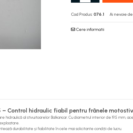
Cod Produs:
076.1
Ai nevoie de
Cere informatii
 – Control hidraulic fiabil pentru frânele motosti
re hidraulică al stivuitoarelor Balkancar. Cu diametrul interior de 19.5 mm, 
 exploatare.
ază durabilitate și fiabilitate în cele mai solicitante condiții de lucru.