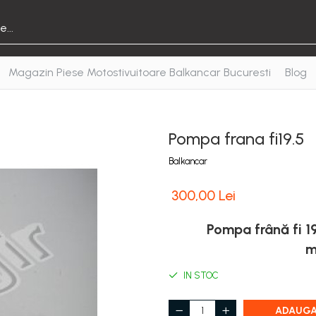
Magazin Piese Motostivuitoare Balkancar Bucuresti
Blog
Pompa frana fi19.5
Balkancar
300,00 Lei
Pompa frână fi 19
m
IN STOC
ADAUGA