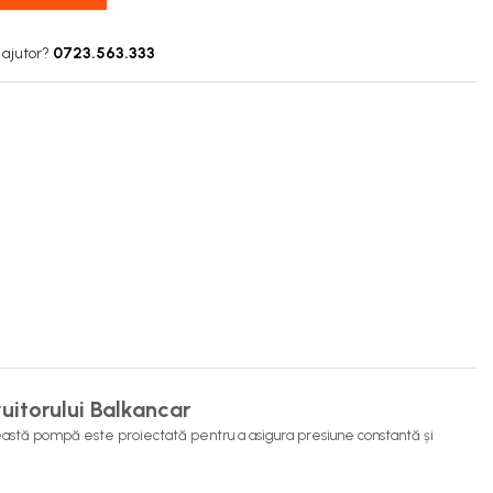
 ajutor?
0723.563.333
vuitorului Balkancar
această pompă este proiectată pentru a asigura presiune constantă și