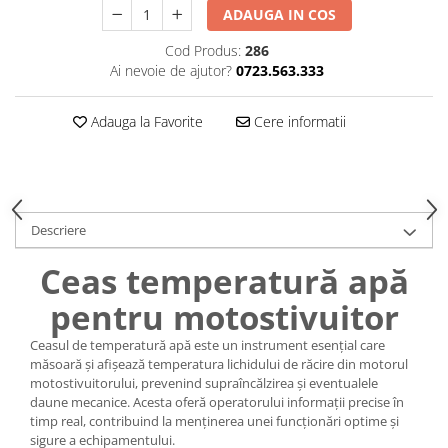
Caseta Directie
ADAUGA IN COS
Cilindrii Directie
Cod Produs:
286
Fuzete Stivuitor
Ai nevoie de ajutor?
0723.563.333
Piese Directie Stivuitoare
Pivoți Direcție
Adauga la Favorite
Cere informatii
Sistem Electric
Alternatoare Motostivuitor
Bujii Motostivuitoare
Contact Pornire
Descriere
Electromotoare Stivuitor
Lampi Faruri si Proiectoare
Ceas temperatură apă
Piese Electrice Motostivuitor
pentru motostivuitor
Sistem Franare
Ceasul de temperatură apă este un instrument esențial care
Cilindrii Frana
măsoară și afișează temperatura lichidului de răcire din motorul
Frana de Mana
motostivuitorului, prevenind supraîncălzirea și eventualele
Piese Frane Stivuitor
daune mecanice. Acesta oferă operatorului informații precise în
timp real, contribuind la menținerea unei funcționări optime și
Pistoane Frana
sigure a echipamentului.