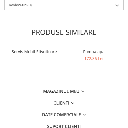
Filtre
Review-uri
(0)
Filtre Aer
Filtre Combustibil
Filtre Hidraulice
PRODUSE SIMILARE
Filtre Transmisie
Filtre Ulei Motor
Uleiuri si Lubrifianti
Servis Mobil Stivuitoare
Pompa apa
172,86 Lei
Ulei Hidraulic
Ulei Motor
Anvelope Balkancar
Furci Stivuitoare
Furci Frontale
MAGAZINUL MEU
Prelungitoare Furci
CLIENTI
Servis Mobil Stivuitoare
DATE COMERCIALE
SUPORT CLIENTI