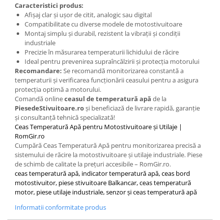
Placute de Frana
Caracteristici produs:
Afișaj clar și ușor de citit, analogic sau digital
Pompe Frana
Compatibilitate cu diverse modele de motostivuitoare
Saboti Frana
Montaj simplu și durabil, rezistent la vibrații și condiții
Tamburi Frana
industriale
Precizie în măsurarea temperaturii lichidului de răcire
Sistem Hidraulic
Ideal pentru prevenirea supraîncălzirii și protecția motorului
Distribuitoare Hidraulice
Recomandare:
Se recomandă monitorizarea constantă a
temperaturii și verificarea funcționării ceasului pentru a asigura
Pompe Hidraulice
protecția optimă a motorului.
Sistem Hidraulic Motostivuitor
Comandă online
ceasul de temperatură apă
de la
Sistem Racire
PiesedeStivuitoare.ro
și beneficiază de livrare rapidă, garanție
și consultanță tehnică specializată!
Piese Racire
Ceas Temperatură Apă pentru Motostivuitoare și Utilaje |
Pompe Apa
RomGir.ro
Cumpără Ceas Temperatură Apă pentru monitorizarea precisă a
Radiatoare Racire
sistemului de răcire la motostivuitoare și utilaje industriale. Piese
Termostate Răcire
de schimb de calitate la prețuri accesibile – RomGir.ro.
Ventilatoare Răcire
ceas temperatură apă, indicator temperatură apă, ceas bord
motostivuitor, piese stivuitoare Balkancar, ceas temperatură
Intretinere Balkancar
motor, piese utilaje industriale, senzor și ceas temperatură apă
Acumulatori / Baterii
Informatii conformitate produs
Baterii 12 Volti