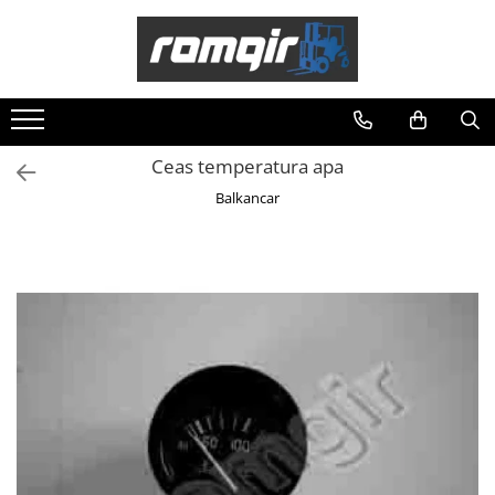
Toate Produsele
Piese Motor
Piese Motor D 2500
Ceas temperatura apa
Piese Motor D 3900
Balkancar
Piese de Schimb Balkancar
Catarg Motostivuitor Balkancar
Alte Piese Catarg
Role Catarg
Piese Punte Fata
Butuci Balkancar
Piese Grup Diferențial
Piese Punte Față Motostivuitor
Planetare Balkancar
Sistem Alimentare Balkancar