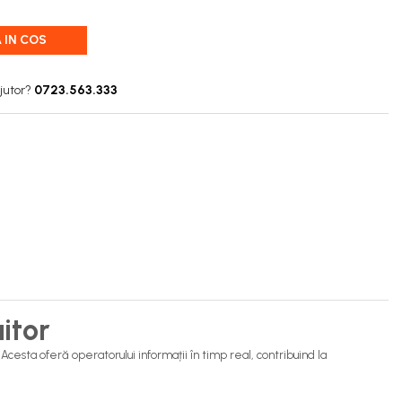
 IN COS
jutor?
0723.563.333
itor
cesta oferă operatorului informații în timp real, contribuind la