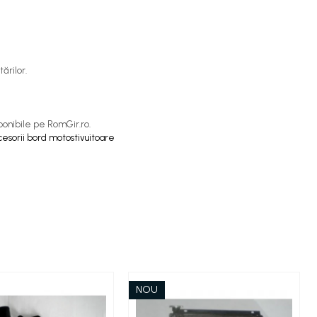
ărilor.
sponibile pe RomGir.ro.
ccesorii bord motostivuitoare
NOU