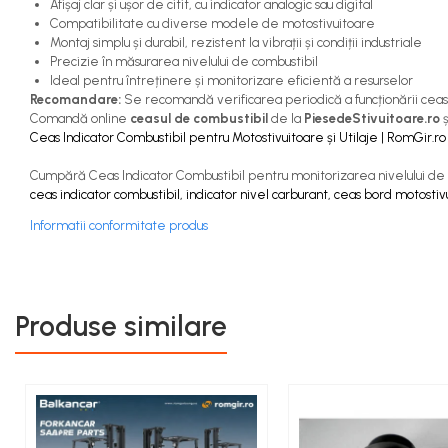
Afișaj clar și ușor de citit, cu indicator analogic sau digital
Capete de Bară Motostivuitor
Compatibilitate cu diverse modele de motostivuitoare
Caseta Directie
Montaj simplu și durabil, rezistent la vibrații și condiții industriale
Cilindrii Directie
Precizie în măsurarea nivelului de combustibil
Ideal pentru întreținere și monitorizare eficientă a resurselor
Fuzete Stivuitor
Recomandare:
Se recomandă verificarea periodică a funcționării ceasulu
Piese Directie Stivuitoare
Comandă online
ceasul de combustibil
de la
PiesedeStivuitoare.ro
ș
Ceas Indicator Combustibil pentru Motostivuitoare și Utilaje | RomGir.ro
Pivoți Direcție
Sistem Electric
Cumpără Ceas Indicator Combustibil pentru monitorizarea nivelului de car
ceas indicator combustibil, indicator nivel carburant, ceas bord motostivu
Alternatoare Motostivuitor
Bujii Motostivuitoare
Informatii conformitate produs
Contact Pornire
Electromotoare Stivuitor
Lampi Faruri si Proiectoare
Produse similare
Piese Electrice Motostivuitor
Sistem Franare
Cilindrii Frana
Frana de Mana
Piese Frane Stivuitor