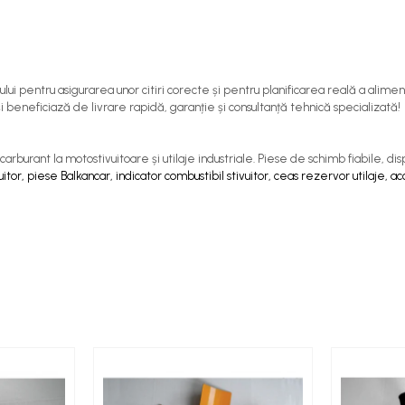
i pentru asigurarea unor citiri corecte și pentru planificarea reală a aliment
i beneficiază de livrare rapidă, garanție și consultanță tehnică specializată!
burant la motostivuitoare și utilaje industriale. Piese de schimb fiabile, di
itor, piese Balkancar, indicator combustibil stivuitor, ceas rezervor utilaje, a