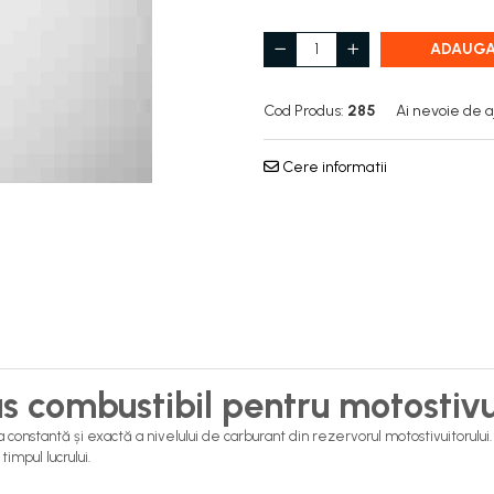
ADAUGA
Cod Produs:
285
Ai nevoie de a
Cere informatii
s combustibil pentru motostivu
nstantă și exactă a nivelului de carburant din rezervorul motostivuitorului. A
impul lucrului.