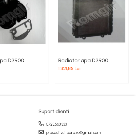
pa D3900
Radiator apa D3900
1.321,85 Lei
Suport clienti
0723.563.333
piesestivuitoare.ro@gmail.com