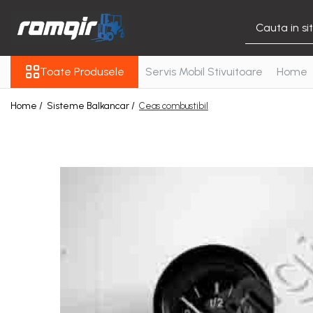
Toate Produsele
Toate Produsele
Servis Mobil Stivuitoare
Home
Piese Motor
Piese Motor D 2500
Home /
Sisteme Balkancar /
Ceas combustibil
Piese Motor D 3900
Piese de Schimb Balkancar
Catarg Motostivuitor
Balkancar
Alte Piese Catarg
Role Catarg
Piese Punte Fata
Butuci Balkancar
Piese Grup Diferențial
Piese Punte Față Motostivuitor
Planetare Balkancar