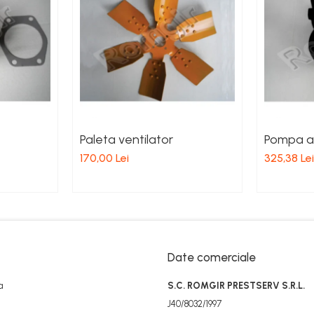
Paleta ventilator
Pompa a
170,00 Lei
325,38 Lei
Date comerciale
a
S.C. ROMGIR PRESTSERV S.R.L.
J40/8032/1997