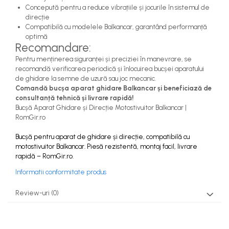
Concepută pentru a reduce vibrațiile și jocurile în sistemul de
direcție
Compatibilă cu modelele Balkancar, garantând performanță
optimă
Recomandare:
Pentru menținerea siguranței și preciziei în manevrare, se
recomandă verificarea periodică și înlocuirea bucșei aparatului
de ghidare la semne de uzură sau joc mecanic.
Comandă bucșa aparat ghidare Balkancar și beneficiază de
consultanță tehnică și livrare rapidă!
Bucșă Aparat Ghidare și Direcție Motostivuitor Balkancar |
RomGir.ro
Bucșă pentru aparat de ghidare și direcție, compatibilă cu
motostivuitor Balkancar. Piesă rezistentă, montaj facil, livrare
rapidă – RomGir.ro.
Informatii conformitate produs
Review-uri
(0)