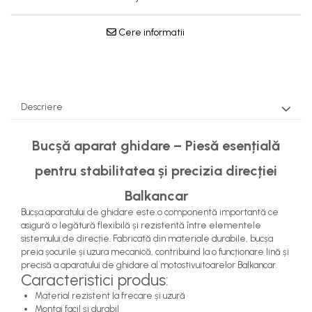
Pompe Apa
Radiatoare Racire
Cere informatii
Termostate Răcire
Ventilatoare Răcire
Descriere
Bucșă aparat ghidare – Piesă esențială
pentru stabilitatea și precizia direcției
Balkancar
Bucșa aparatului de ghidare este o componentă importantă ce
asigură o legătură flexibilă și rezistentă între elementele
sistemului de direcție. Fabricată din materiale durabile, bucșa
preia șocurile și uzura mecanică, contribuind la o funcționare lină și
precisă a aparatului de ghidare al motostivuitoarelor Balkancar.
Caracteristici produs:
Material rezistent la frecare și uzură
Montaj facil și durabil