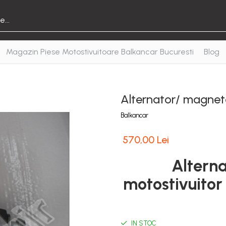
Magazin Piese Motostivuitoare Balkancar Bucuresti
Blog
Alternator/ magne
Balkancar
570,00 Lei
Altern
motostivuitor
IN STOC