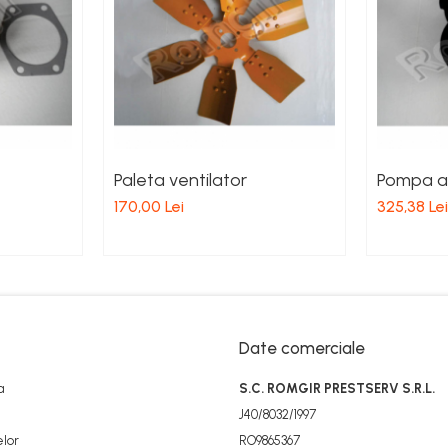
Paleta ventilator
Pompa a
170,00 Lei
325,38 Lei
Date comerciale
a
S.C. ROMGIR PRESTSERV S.R.L.
J40/8032/1997
elor
RO9865367