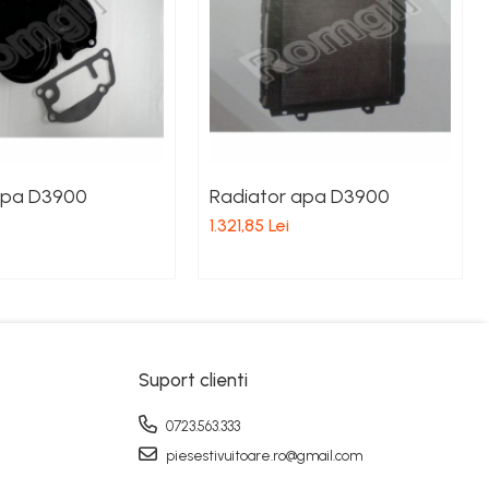
pa D3900
Radiator apa D3900
1.321,85 Lei
Suport clienti
0723.563.333
piesestivuitoare.ro@gmail.com