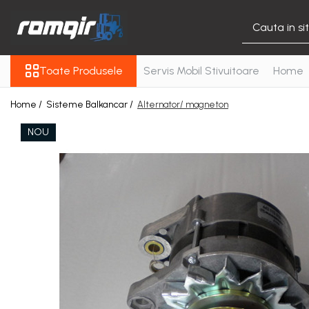
Toate Produsele
Toate Produsele
Servis Mobil Stivuitoare
Home
Piese Motor
Piese Motor D 2500
Home /
Sisteme Balkancar /
Alternator/ magneton
Piese Motor D 3900
NOU
Piese de Schimb Balkancar
Catarg Motostivuitor
Balkancar
Alte Piese Catarg
Role Catarg
Piese Punte Fata
Butuci Balkancar
Piese Grup Diferențial
Piese Punte Față Motostivuitor
Planetare Balkancar