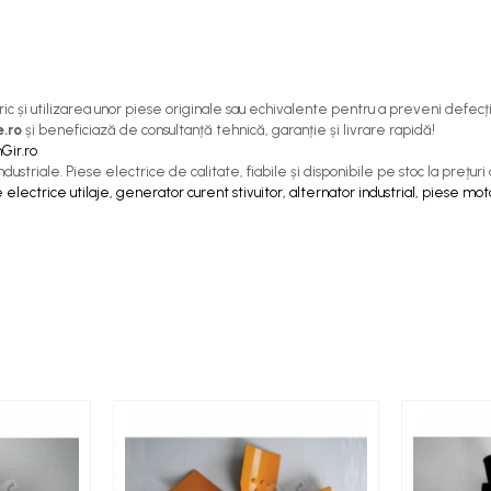
c și utilizarea unor piese originale sau echivalente pentru a preveni defecți
e.ro
și beneficiază de consultanță tehnică, garanție și livrare rapidă!
Gir.ro
ustriale. Piese electrice de calitate, fiabile și disponibile pe stoc la prețur
 electrice utilaje, generator curent stivuitor, alternator industrial, piese mot