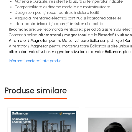
Materiale durabile, rezistente la uzură și temperaturi ridicate
Capete de Bară Motostivuitor
Compatibilitate cu diverse modele de motostivuitoare
Caseta Directie
Design compact și robust pentru o instalare facilă
Cilindrii Directie
Asigură alimentarea electrică continuă și încărcarea bateriei
Ideal pentru înlocuiri și reparații în sistemul electric
Fuzete Stivuitor
Recomandare:
Se recomandă verificarea periodică a sistemului electri
Piese Directie Stivuitoare
Comandă online
alternatorul / magnetonul
de la
PiesedeStivuitoar
Alternator / Magneton pentru Motostivuitoare Balkancar și Utilaje | Rom
Pivoți Direcție
Alternator / Magneton pentru motostivuitoare Balkancar și alte utilaje ind
Sistem Electric
alternator motostivuitor, magneton stivuitor, alternator Balkancar, piese
Alternatoare Motostivuitor
Informatii conformitate produs
Bujii Motostivuitoare
Contact Pornire
Electromotoare Stivuitor
Produse similare
Lampi Faruri si Proiectoare
Piese Electrice Motostivuitor
Sistem Franare
Cilindrii Frana
Frana de Mana
Piese Frane Stivuitor