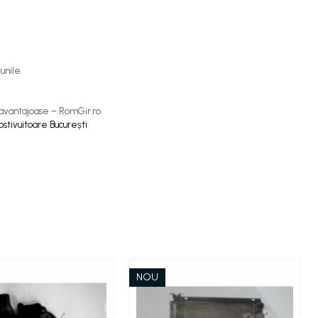
unile.
i avantajoase – RomGir.ro.
ostivuitoare București
NOU