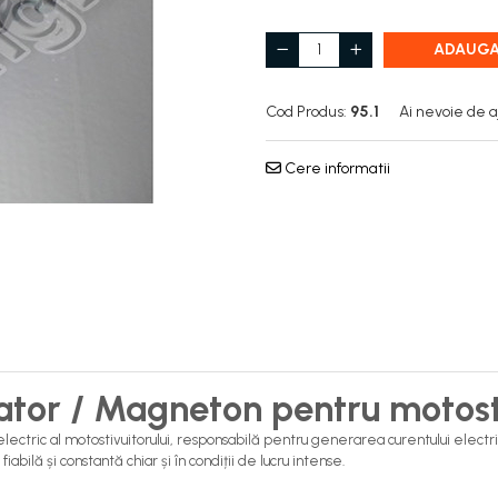
ADAUGA
Cod Produs:
95.1
Ai nevoie de a
Cere informatii
ator / Magneton pentru motost
ctric al motostivuitorului, responsabilă pentru generarea curentului electric n
abilă și constantă chiar și în condiții de lucru intense.