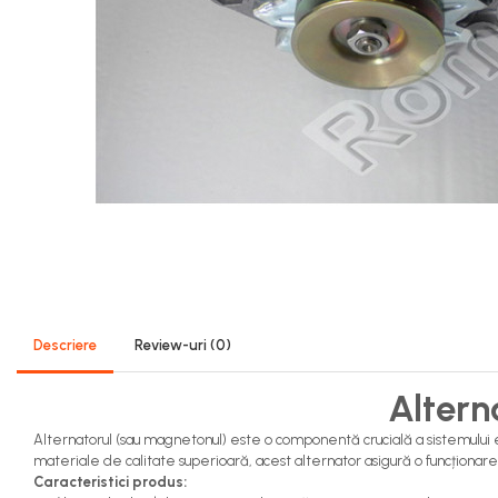
Sistem Alimentare Balkancar
Diverse Piese Alimentare
Duze Injector
Injectoare Balkancar
Pompe Alimentare
Pompe Injectie
Transmisie Balkancar
Alte Piese Transmisie
Ambreiaj
Cardan Transmisie
Convertizoare de Cuplu
Descriere
Review-uri
(0)
Discuri Transmisie
Pompe Transmisie
Altern
Sisteme Balkancar
Alternatorul (sau magnetonul) este o componentă crucială a sistemului ele
Sistem Directie
materiale de calitate superioară, acest alternator asigură o funcționare fi
Bielete Motostivuitor
Caracteristici produs: