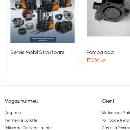
Pistoane Frana
Placute de Frana
Pompe Frana
Saboti Frana
Tamburi Frana
Sistem Hidraulic
Servis Mobil Stivuitoare
Pompa apa
Distribuitoare Hidraulice
172,86 Lei
Pompe Hidraulice
Sistem Hidraulic Motostivuitor
Sistem Racire
Piese Racire
Pompe Apa
Radiatoare Racire
Magazinul meu
Clienti
Termostate Răcire
Despre noi
Metode de Plat
Ventilatoare Răcire
Termeni si Conditii
Politica de Retur
Intretinere Balkancar
Politica de Confidentialitate
Garantia Produs