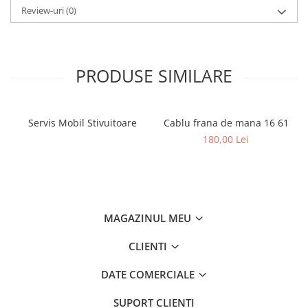
Filtre
Review-uri
(0)
Filtre Aer
Filtre Combustibil
Filtre Hidraulice
PRODUSE SIMILARE
Filtre Transmisie
Filtre Ulei Motor
Uleiuri si Lubrifianti
Servis Mobil Stivuitoare
Cablu frana de mana 16 61
180,00 Lei
Ulei Hidraulic
Ulei Motor
Anvelope Balkancar
Furci Stivuitoare
Furci Frontale
MAGAZINUL MEU
Prelungitoare Furci
CLIENTI
Servis Mobil Stivuitoare
DATE COMERCIALE
SUPORT CLIENTI