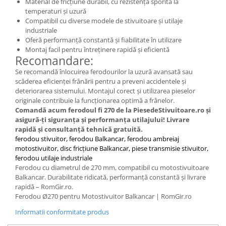
Material de fricțiune durabil, cu rezistență sporită la
Placute de Frana
temperaturi și uzură
Pompe Frana
Compatibil cu diverse modele de stivuitoare și utilaje
Saboti Frana
industriale
Oferă performanță constantă și fiabilitate în utilizare
Tamburi Frana
Montaj facil pentru întreținere rapidă și eficientă
Sistem Hidraulic
Recomandare:
Distribuitoare Hidraulice
Se recomandă înlocuirea ferodourilor la uzură avansată sau
scăderea eficienței frânării pentru a preveni accidentele și
Pompe Hidraulice
deteriorarea sistemului. Montajul corect și utilizarea pieselor
Sistem Hidraulic Motostivuitor
originale contribuie la funcționarea optimă a frânelor.
Sistem Racire
Comandă acum ferodoul fi 270 de la PiesedeStivuitoare.ro și
asigură-ți siguranța și performanța utilajului! Livrare
Piese Racire
rapidă și consultanță tehnică gratuită.
Pompe Apa
ferodou stivuitor, ferodou Balkancar, ferodou ambreiaj
motostivuitor, disc fricțiune Balkancar, piese transmisie stivuitor,
Radiatoare Racire
ferodou utilaje industriale
Termostate Răcire
Ferodou cu diametrul de 270 mm, compatibil cu motostivuitoare
Balkancar. Durabilitate ridicată, performanță constantă și livrare
Ventilatoare Răcire
rapidă – RomGir.ro.
Intretinere Balkancar
Ferodou Ø270 pentru Motostivuitor Balkancar | RomGir.ro
Acumulatori / Baterii
Informatii conformitate produs
Baterii 12 Volti