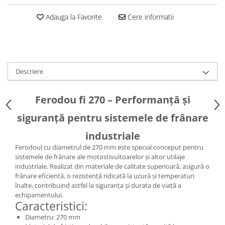
Caseta Directie
Cilindrii Directie
Adauga la Favorite
Cere informatii
Fuzete Stivuitor
Piese Directie Stivuitoare
Pivoți Direcție
Sistem Electric
Descriere
Alternatoare Motostivuitor
Bujii Motostivuitoare
Ferodou fi 270 – Performanță și
Contact Pornire
siguranță pentru sistemele de frânare
Electromotoare Stivuitor
Lampi Faruri si Proiectoare
industriale
Piese Electrice Motostivuitor
Ferodoul cu diametrul de 270 mm este special conceput pentru
sistemele de frânare ale motostivuitoarelor și altor utilaje
Sistem Franare
industriale. Realizat din materiale de calitate superioară, asigură o
Cilindrii Frana
frânare eficientă, o rezistență ridicată la uzură și temperaturi
înalte, contribuind astfel la siguranța și durata de viață a
Frana de Mana
echipamentului.
Piese Frane Stivuitor
Caracteristici:
Pistoane Frana
Diametru: 270 mm