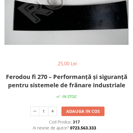
Diverse Piese Alimentare
Duze Injector
Injectoare Balkancar
Pompe Alimentare
Pompe Injectie
Transmisie Balkancar
Alte Piese Transmisie
Ambreiaj
25,00 Lei
Cardan Transmisie
Ferodou fi 270 – Performanță și siguranță
Convertizoare de Cuplu
pentru sistemele de frânare industriale
Discuri Transmisie
Pompe Transmisie
IN STOC
Sisteme Balkancar
Sistem Directie
ADAUGA IN COS
Bielete Motostivuitor
Cod Produs:
317
Capete de Bară Motostivuitor
Ai nevoie de ajutor?
0723.563.333