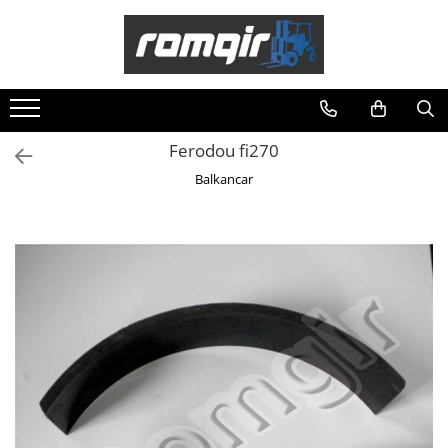
Toate Produsele
Piese Motor
Piese Motor D 2500
Ferodou fi270
Piese Motor D 3900
Balkancar
Piese de Schimb Balkancar
Catarg Motostivuitor Balkancar
Alte Piese Catarg
Role Catarg
Piese Punte Fata
Butuci Balkancar
Piese Grup Diferențial
Piese Punte Față Motostivuitor
Planetare Balkancar
Sistem Alimentare Balkancar