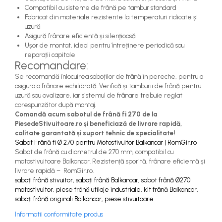
Compatibil cu sisteme de frână pe tambur standard
Fabricat din materiale rezistente la temperaturi ridicate și
uzură
Asigură frânare eficientă și silențioasă
Ușor de montat, ideal pentru întreținere periodică sau
reparații capitale
Recomandare:
Se recomandă înlocuirea saboților de frână în pereche, pentru a
asigura o frânare echilibrată. Verifică și tamburii de frână pentru
uzură sau ovalizare, iar sistemul de frânare trebuie reglat
corespunzător după montaj.
Comandă acum sabotul de frână fi 270 de la
PiesedeStivuitoare.ro și beneficiază de livrare rapidă,
calitate garantată și suport tehnic de specialitate!
Sabot Frână fi Ø 270 pentru Motostivuitor Balkancar | RomGir.ro
Sabot de frână cu diametrul de 270 mm, compatibil cu
motostivuitoare Balkancar. Rezistență sporită, frânare eficientă și
livrare rapidă – RomGir.ro.
saboți frână stivuitor, saboți frână Balkancar, sabot frână Ø270
motostivuitor, piese frână utilaje industriale, kit frână Balkancar,
saboți frână originali Balkancar, piese stivuitoare
Informatii conformitate produs