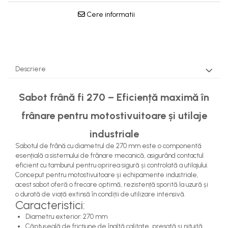
Pompe Apa
Cere informatii
Radiatoare Racire
Termostate Răcire
Ventilatoare Răcire
Descriere
Sabot frână fi 270 – Eficiență maximă în
frânare pentru motostivuitoare și utilaje
industriale
Sabotul de frână cu diametrul de 270 mm este o componentă
esențială a sistemului de frânare mecanică, asigurând contactul
eficient cu tamburul pentru oprirea sigură și controlată a utilajului.
Conceput pentru motostivuitoare și echipamente industriale,
acest sabot oferă o frecare optimă, rezistență sporită la uzură și
o durată de viață extinsă în condiții de utilizare intensivă.
Caracteristici:
Diametru exterior: 270 mm
Căptușeală de fricțiune de înaltă calitate, presată și nituită