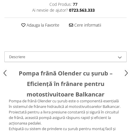
Pompe Apa
Cod Produs:
77
Radiatoare Racire
Ai nevoie de ajutor?
0723.563.333
Termostate Răcire
Ventilatoare Răcire
Adauga la Favorite
Cere informatii
Descriere
Pompa frână Olender cu șurub –
Eficiență în frânare pentru
motostivuitoare Balkancar
Pompa de frână Olender cu șurub este o componentă esențială
în sistemul de frânare hidraulică al motostivuitoarelor Balkancar.
Proiectată pentru a livra presiune constantă și sigură în circuitul
de frână, această pompă asigură răspuns rapid și eficient la
acționarea pedalei.
Echipată cu sistem de prindere cu șurub pentru montaj facil și