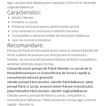
sigur, pompa este ideală pentru reparații și înlocuiri în sistemele
originale Balkancar.
Caracteristici:
Model: Olender
Prindere: cu șurub
Presiune constantă pentru performanță optimă
Corp rezistent la coroziune și solicitări mecanice
Compatibilă cu diverse modele de stivuitoare Balkancar
Ușor de montat și întreținut
Recomandare:
Pompa de frână se înlocuiește atunci când se observă pierderi de
lichid, scădere de presiune sau funcționare inconstantă a
frânelor. Se recomandă folosirea lichidului de frână compatibil și
aerisirea sistemului după montaj.
Comandă acum pompa de frână Olender cu șurub de la
PiesedeStivuitoare.ro și beneficiezi de livrare rapidă și
consultanță tehnică gratuită!
olender pompă frână stivuitor, olender frână Balkancar, piese
pompă frână cu șurub, accesorii sistem frânare motostivuitor,
piese hidraulice frână stivuitor, olender original Balkancar
Olender pentru pompă de frână cu șurub, compatibil cu
motostivuitor Balkancar. Piesă rezistentă, montaj sigur și livrare
rapidă – RomGir.ro.