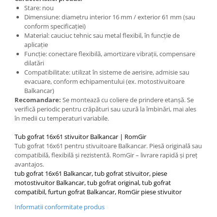
Placute de Frana
Stare: nou
Pompe Frana
Dimensiune: diametru interior 16 mm / exterior 61 mm (sau
conform specificației)
Saboti Frana
Material: cauciuc tehnic sau metal flexibil, în funcție de
Tamburi Frana
aplicație
Sistem Hidraulic
Funcție: conectare flexibilă, amortizare vibrații, compensare
dilatări
Distribuitoare Hidraulice
Compatibilitate: utilizat în sisteme de aerisire, admisie sau
Pompe Hidraulice
evacuare, conform echipamentului (ex. motostivuitoare
Balkancar)
Sistem Hidraulic Motostivuitor
Recomandare:
Se montează cu coliere de prindere etanșă. Se
Sistem Racire
verifică periodic pentru crăpături sau uzură la îmbinări, mai ales
în medii cu temperaturi variabile.
Piese Racire
Pompe Apa
Tub gofrat 16x61 stivuitor Balkancar | RomGir
Radiatoare Racire
Tub gofrat 16x61 pentru stivuitoare Balkancar. Piesă originală sau
compatibilă, flexibilă și rezistentă. RomGir – livrare rapidă și preț
Termostate Răcire
avantajos.
Ventilatoare Răcire
tub gofrat 16x61 Balkancar, tub gofrat stivuitor, piese
motostivuitor Balkancar, tub gofrat original, tub gofrat
Intretinere Balkancar
compatibil, furtun gofrat Balkancar, RomGir piese stivuitor
Acumulatori / Baterii
Informatii conformitate produs
Baterii 12 Volti