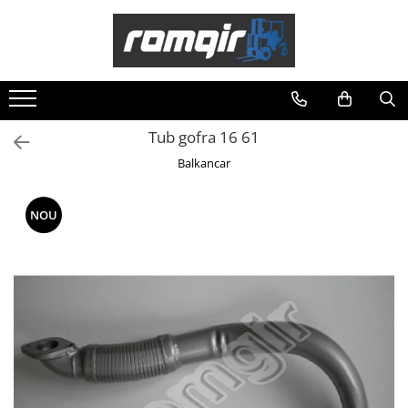
Toate Produsele
Piese Motor
Piese Motor D 2500
Tub gofra 16 61
Piese Motor D 3900
Balkancar
Piese de Schimb Balkancar
Catarg Motostivuitor Balkancar
NOU
Alte Piese Catarg
Role Catarg
Piese Punte Fata
Butuci Balkancar
Piese Grup Diferențial
Piese Punte Față Motostivuitor
Planetare Balkancar
Sistem Alimentare Balkancar