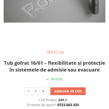
Diverse Piese Alimentare
Duze Injector
Injectoare Balkancar
Pompe Alimentare
Pompe Injectie
Transmisie Balkancar
Alte Piese Transmisie
Ambreiaj
183,03 Lei
Cardan Transmisie
Tub gofrat 16/61 – flexibilitate și protecție
Convertizoare de Cuplu
în sistemele de admisie sau evacuare
Discuri Transmisie
Pompe Transmisie
IN STOC
Sisteme Balkancar
Sistem Directie
ADAUGA IN COS
Bielete Motostivuitor
Cod Produs:
349.1
Capete de Bară Motostivuitor
Ai nevoie de ajutor?
0723.563.333