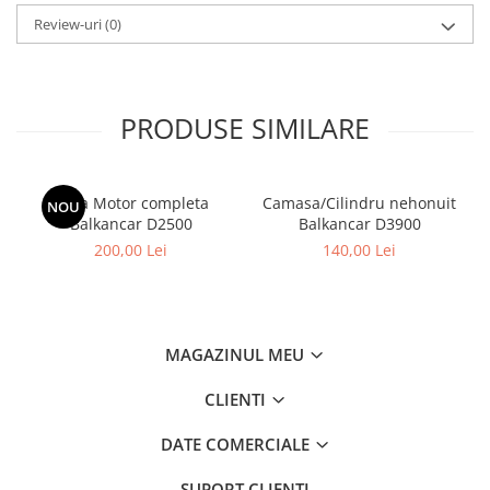
Filtre
Review-uri
(0)
Filtre Aer
Filtre Combustibil
Filtre Hidraulice
PRODUSE SIMILARE
Filtre Transmisie
Filtre Ulei Motor
Uleiuri si Lubrifianti
Biela Motor completa
Camasa/Cilindru nehonuit
NOU
Balkancar D2500
Balkancar D3900
Ulei Hidraulic
200,00 Lei
140,00 Lei
Ulei Motor
Anvelope Balkancar
Furci Stivuitoare
Furci Frontale
MAGAZINUL MEU
Prelungitoare Furci
CLIENTI
Servis Mobil Stivuitoare
DATE COMERCIALE
SUPORT CLIENTI