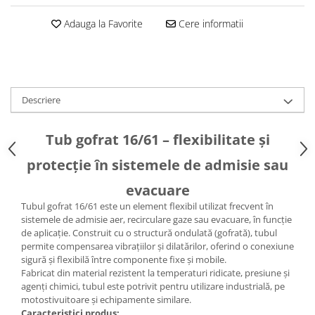
Caseta Directie
Cilindrii Directie
Adauga la Favorite
Cere informatii
Fuzete Stivuitor
Piese Directie Stivuitoare
Pivoți Direcție
Sistem Electric
Descriere
Alternatoare Motostivuitor
Bujii Motostivuitoare
Tub gofrat 16/61 – flexibilitate și
Contact Pornire
protecție în sistemele de admisie sau
Electromotoare Stivuitor
Lampi Faruri si Proiectoare
evacuare
Piese Electrice Motostivuitor
Tubul gofrat 16/61 este un element flexibil utilizat frecvent în
sistemele de admisie aer, recirculare gaze sau evacuare, în funcție
Sistem Franare
de aplicație. Construit cu o structură ondulată (gofrată), tubul
Cilindrii Frana
permite compensarea vibrațiilor și dilatărilor, oferind o conexiune
sigură și flexibilă între componente fixe și mobile.
Frana de Mana
Fabricat din material rezistent la temperaturi ridicate, presiune și
Piese Frane Stivuitor
agenți chimici, tubul este potrivit pentru utilizare industrială, pe
motostivuitoare și echipamente similare.
Pistoane Frana
Caracteristici produs: