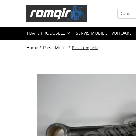
Toate Produsele
Piese Motor
TOATE PRODUSELE
SERVIS MOBIL STIVUITOARE
Piese Motor D 2500
Home /
Piese Motor /
Biela completa
Piese Motor D 3900
Piese de Schimb Balkancar
Catarg Motostivuitor Balkancar
Alte Piese Catarg
Role Catarg
Piese Punte Fata
Butuci Balkancar
Piese Grup Diferențial
Piese Punte Față Motostivuitor
Planetare Balkancar
Sistem Alimentare Balkancar