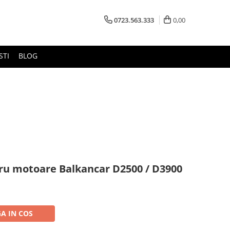
0723.563.333
0,00
STI
BLOG
ru motoare Balkancar D2500 / D3900
A IN COS