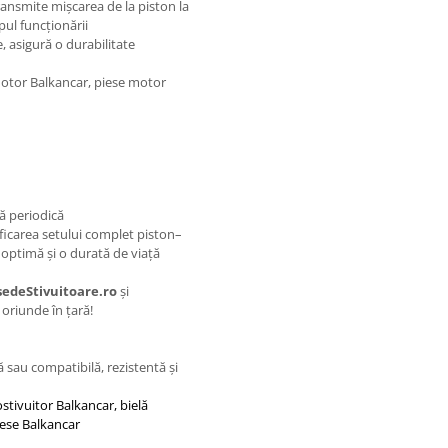
ansmite mișcarea de la piston la
pul funcționării
e, asigură o durabilitate
motor Balkancar, piese motor
că periodică
rificarea setului complet piston–
optimă și o durată de viață
sedeStivuitoare.ro
și
 oriunde în țară!
 sau compatibilă, rezistentă și
stivuitor Balkancar, bielă
iese Balkancar