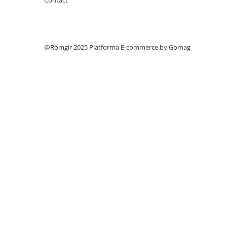
Filtre
Filtre Aer
Filtre Combustibil
@Romgir 2025
Platforma E-commerce by Gomag
Filtre Hidraulice
Filtre Transmisie
Filtre Ulei Motor
Uleiuri si Lubrifianti
Ulei Hidraulic
Ulei Motor
Anvelope Balkancar
Furci Stivuitoare
Furci Frontale
Prelungitoare Furci
Servis Mobil Stivuitoare