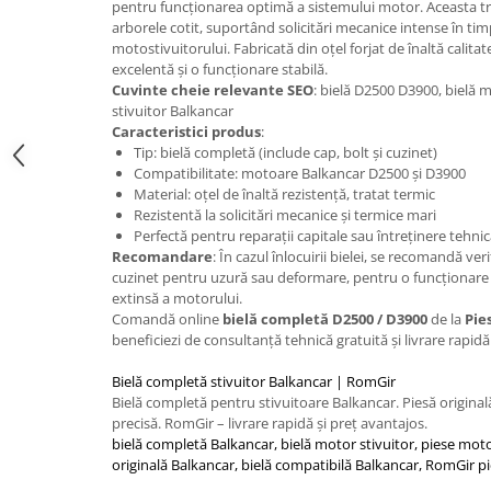
Caseta Directie
pentru funcționarea optimă a sistemului motor. Aceasta tr
arborele cotit, suportând solicitări mecanice intense în tim
Cilindrii Directie
motostivuitorului. Fabricată din oțel forjat de înaltă calitat
Fuzete Stivuitor
excelentă și o funcționare stabilă.
Piese Directie Stivuitoare
Cuvinte cheie relevante SEO
: bielă D2500 D3900, bielă 
stivuitor Balkancar
Pivoți Direcție
Caracteristici produs
:
Sistem Electric
Tip: bielă completă (include cap, bolt și cuzinet)
Compatibilitate: motoare Balkancar D2500 și D3900
Alternatoare Motostivuitor
Material: oțel de înaltă rezistență, tratat termic
Bujii Motostivuitoare
Rezistentă la solicitări mecanice și termice mari
Contact Pornire
Perfectă pentru reparații capitale sau întreținere tehni
Recomandare
: În cazul înlocuirii bielei, se recomandă ve
Electromotoare Stivuitor
cuzinet pentru uzură sau deformare, pentru o funcționare 
Lampi Faruri si Proiectoare
extinsă a motorului.
Comandă online
bielă completă D2500 / D3900
de la
Pie
Piese Electrice Motostivuitor
beneficiezi de consultanță tehnică gratuită și livrare rapidă
Sistem Franare
Bielă completă stivuitor Balkancar | RomGir
Cilindrii Frana
Bielă completă pentru stivuitoare Balkancar. Piesă originală
Frana de Mana
precisă. RomGir – livrare rapidă și preț avantajos.
Piese Frane Stivuitor
bielă completă Balkancar, bielă motor stivuitor, piese moto
originală Balkancar, bielă compatibilă Balkancar, RomGir p
Pistoane Frana