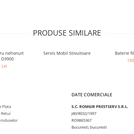
PRODUSE SIMILARE
ru nehonuit
Servis Mobil Stivuitoare
Baterie f
r D3900
100
 Lei
DATE COMERCIALE
 Plata
S.C. ROMGIR PRESTSERV S.R.L.
e Retur
J40/8032/1997
Produselor
RO9865367
Bucuresti, bucuresti