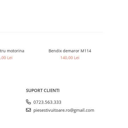
iltru motorina
Bendix demaror M114
Bu
NOU
,00 Lei
140,00 Lei
SUPORT CLIENTI
0723.563.333
piesestivuitoare.ro@gmail.com