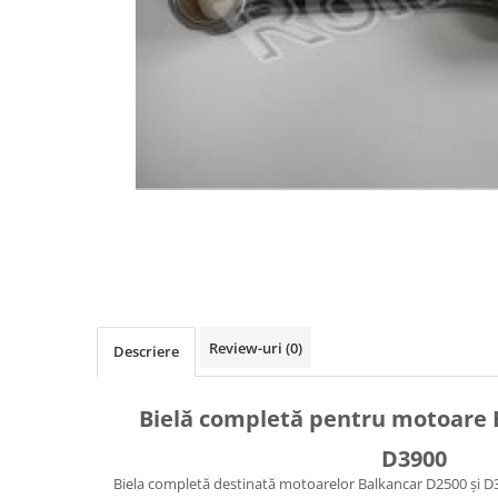
Diverse Piese Alimentare
Duze Injector
Injectoare Balkancar
Pompe Alimentare
Pompe Injectie
Transmisie Balkancar
Alte Piese Transmisie
Ambreiaj
Cardan Transmisie
Convertizoare de Cuplu
Discuri Transmisie
Review-uri
(0)
Pompe Transmisie
Descriere
Sisteme Balkancar
Sistem Directie
Bielă completă pentru motoare 
Bielete Motostivuitor
D3900
Capete de Bară Motostivuitor
Biela completă destinată motoarelor Balkancar D2500 și D3