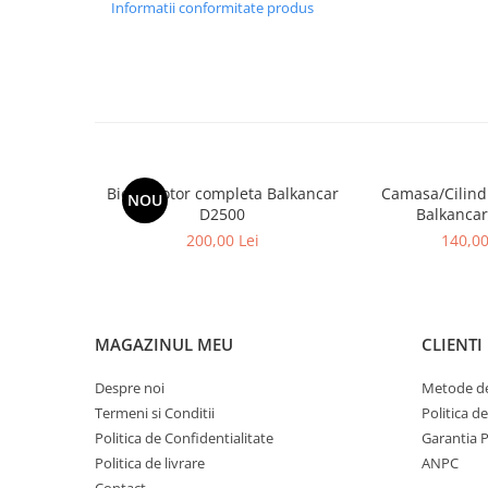
Placute de Frana
Informatii conformitate produs
Pompe Frana
Saboti Frana
Tamburi Frana
Sistem Hidraulic
Distribuitoare Hidraulice
Pompe Hidraulice
Biela Motor completa Balkancar
Camasa/Cilind
NOU
Sistem Hidraulic Motostivuitor
D2500
Balkanca
Sistem Racire
200,00 Lei
140,00
Piese Racire
Pompe Apa
Radiatoare Racire
MAGAZINUL MEU
CLIENTI
Termostate Răcire
Ventilatoare Răcire
Despre noi
Metode de
Intretinere Balkancar
Termeni si Conditii
Politica d
Politica de Confidentialitate
Garantia 
Acumulatori / Baterii
Politica de livrare
ANPC
Baterii 12 Volti
Contact