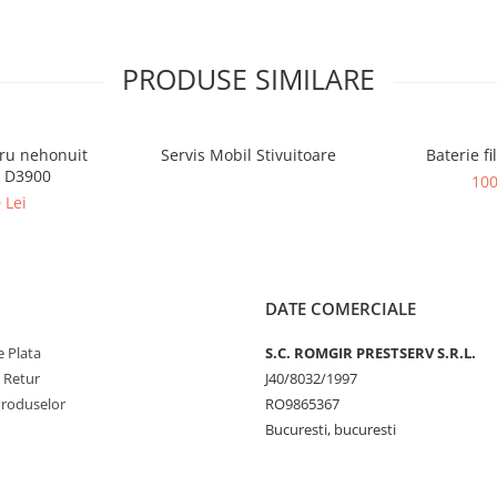
PRODUSE SIMILARE
ru nehonuit
Servis Mobil Stivuitoare
Baterie f
r D3900
100
 Lei
DATE COMERCIALE
 Plata
S.C. ROMGIR PRESTSERV S.R.L.
e Retur
J40/8032/1997
Produselor
RO9865367
Bucuresti, bucuresti