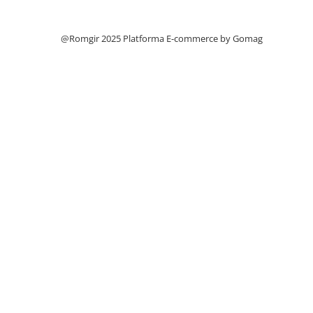
Filtre
Filtre Aer
@Romgir 2025
Platforma E-commerce by Gomag
Filtre Combustibil
Filtre Hidraulice
Filtre Transmisie
Filtre Ulei Motor
Uleiuri si Lubrifianti
Ulei Hidraulic
Ulei Motor
Anvelope Balkancar
Furci Stivuitoare
Furci Frontale
Prelungitoare Furci
Servis Mobil Stivuitoare