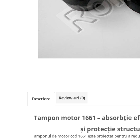
Diverse Piese Alimentare
Duze Injector
Injectoare Balkancar
Pompe Alimentare
Pompe Injectie
Transmisie Balkancar
Alte Piese Transmisie
Ambreiaj
Cardan Transmisie
Convertizoare de Cuplu
Discuri Transmisie
Review-uri
(0)
Pompe Transmisie
Descriere
Sisteme Balkancar
Sistem Directie
Tampon motor 1661 – absorbție efic
Bielete Motostivuitor
și protecție struct
Capete de Bară Motostivuitor
Tamponul de motor cod 1661 este proiectat pentru a reduce 