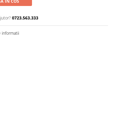
A IN COS
jutor?
0723.563.333
informatii