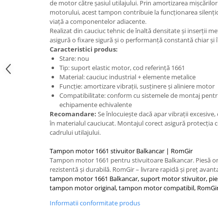
Caseta Directie
de motor către șasiul utilajului. Prin amortizarea mișcărilor
motorului, acest tampon contribuie la funcționarea silențio
Cilindrii Directie
viață a componentelor adiacente.
Fuzete Stivuitor
Realizat din cauciuc tehnic de înaltă densitate și inserții m
Piese Directie Stivuitoare
asigură o fixare sigură și o performanță constantă chiar și în
Caracteristici produs:
Pivoți Direcție
Stare: nou
Sistem Electric
Tip: suport elastic motor, cod referință 1661
Material: cauciuc industrial + elemente metalice
Alternatoare Motostivuitor
Funcție: amortizare vibrații, susținere și aliniere motor
Bujii Motostivuitoare
Compatibilitate: conform cu sistemele de montaj pent
Contact Pornire
echipamente echivalente
Recomandare:
Se înlocuiește dacă apar vibrații excesive, 
Electromotoare Stivuitor
în materialul cauciucat. Montajul corect asigură protecția
Lampi Faruri si Proiectoare
cadrului utilajului.
Piese Electrice Motostivuitor
Tampon motor 1661 stivuitor Balkancar | RomGir
Sistem Franare
Tampon motor 1661 pentru stivuitoare Balkancar. Piesă ori
rezistentă și durabilă. RomGir – livrare rapidă și preț avant
Cilindrii Frana
tampon motor 1661 Balkancar, suport motor stivuitor, pie
Frana de Mana
tampon motor original, tampon motor compatibil, RomGir
Piese Frane Stivuitor
Informatii conformitate produs
Pistoane Frana