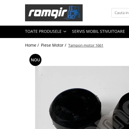
Toate Produsele
Piese Motor
TOATE PRODUSELE
SERVIS MOBIL STIVUITOARE
Piese Motor D 2500
Home /
Piese Motor /
Tampon motor 1661
Piese Motor D 3900
Piese de Schimb Balkancar
NOU
Catarg Motostivuitor Balkancar
Alte Piese Catarg
Role Catarg
Piese Punte Fata
Butuci Balkancar
Piese Grup Diferențial
Piese Punte Față Motostivuitor
Planetare Balkancar
Sistem Alimentare Balkancar