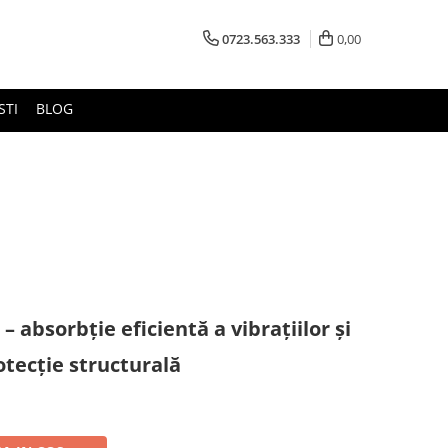
0723.563.333
0,00
STI
BLOG
absorbție eficientă a vibrațiilor și
otecție structurală