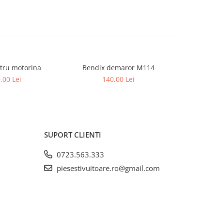
iltru motorina
Bendix demaror M114
Bi
,00 Lei
140,00 Lei
SUPORT CLIENTI
0723.563.333
piesestivuitoare.ro@gmail.com