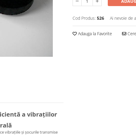
ADAUG
Cod Produs:
526
Ai nevoie de a
Adauga la Favorite
Cere 
ientă a vibrațiilor
urală
vibrațiile și șocurile transmise