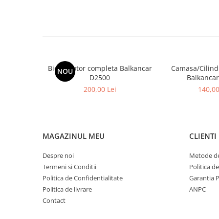
Placute de Frana
Pompe Frana
Saboti Frana
Tamburi Frana
Sistem Hidraulic
Biela Motor completa Balkancar
Camasa/Cilind
Distribuitoare Hidraulice
NOU
D2500
Balkanca
Pompe Hidraulice
200,00 Lei
140,00
Sistem Hidraulic Motostivuitor
Sistem Racire
Piese Racire
Pompe Apa
MAGAZINUL MEU
CLIENTI
Radiatoare Racire
Despre noi
Metode de
Termostate Răcire
Termeni si Conditii
Politica d
Ventilatoare Răcire
Politica de Confidentialitate
Garantia 
Intretinere Balkancar
Politica de livrare
ANPC
Acumulatori / Baterii
Contact
Baterii 12 Volti