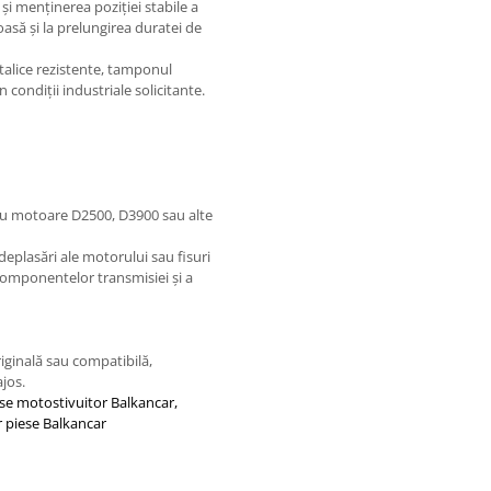
 și menținerea poziției stabile a
asă și la prelungirea duratei de
etalice rezistente, tamponul
 condiții industriale solicitante.
ru motoare D2500, D3900 sau alte
deplasări ale motorului sau fisuri
 componentelor transmisiei și a
ginală sau compatibilă,
ajos.
se motostivuitor Balkancar,
 piese Balkancar