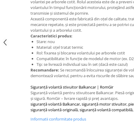
Caseta Directie
volantei pe arborele cotit. Rolul acesteia este de a preveni
volantului în timpul funcționării motorului, protejând astf
Cilindrii Directie
transmisie și sistemul de pornire.
Fuzete Stivuitor
Această componentă este fabricată din oțel de calitate, trata
Piese Directie Stivuitoare
mecanice repetate, și este proiectată pentru a se potrivi cu
volantului și a arborelui cotit.
Pivoți Direcție
Caracteristici produs:
Sistem Electric
Stare: nou
Material: oțel tratat termic
Alternatoare Motostivuitor
Rol: fixarea și blocarea volantului pe arborele cotit
Bujii Motostivuitoare
Compatibilitate: în funcție de modelul de motor (ex. D2
Contact Pornire
Tip: se livrează individual sau în set (dacă este cazul)
Recomandare:
Se recomandă înlocuirea siguranței de vola
Electromotoare Stivuitor
demontează volantul, pentru a evita riscurile de slăbire sau
Lampi Faruri si Proiectoare
Siguranță volantă stivuitor Balkancar | RomGir
Piese Electrice Motostivuitor
Siguranță volantă pentru stivuitoare Balkancar. Piesă origi
Sistem Franare
și sigură. RomGir – livrare rapidă și preț avantajos.
siguranță volantă Balkancar, siguranță motor stivuitor, pi
Cilindrii Frana
siguranță volantă originală, siguranță volantă compatibilă
Frana de Mana
Informatii conformitate produs
Piese Frane Stivuitor
Pistoane Frana