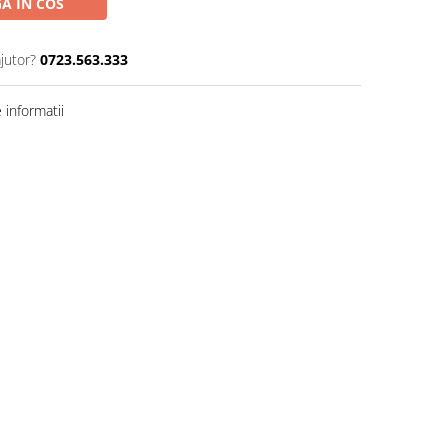
A IN COS
jutor?
0723.563.333
informatii