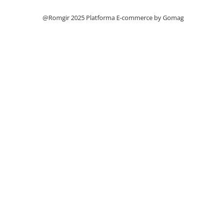
Filtre
@Romgir 2025
Platforma E-commerce by Gomag
Filtre Aer
Filtre Combustibil
Filtre Hidraulice
Filtre Transmisie
Filtre Ulei Motor
Uleiuri si Lubrifianti
Ulei Hidraulic
Ulei Motor
Anvelope Balkancar
Furci Stivuitoare
Furci Frontale
Prelungitoare Furci
Servis Mobil Stivuitoare