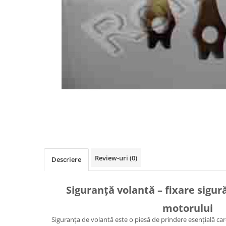
Diverse Piese Alimentare
Duze Injector
Injectoare Balkancar
Pompe Alimentare
Pompe Injectie
Transmisie Balkancar
Alte Piese Transmisie
Ambreiaj
Cardan Transmisie
Convertizoare de Cuplu
Discuri Transmisie
Review-uri
(0)
Pompe Transmisie
Descriere
Sisteme Balkancar
Sistem Directie
Siguranță volantă – fixare sigur
Bielete Motostivuitor
motorului
Capete de Bară Motostivuitor
Siguranța de volantă este o piesă de prindere esențială ca