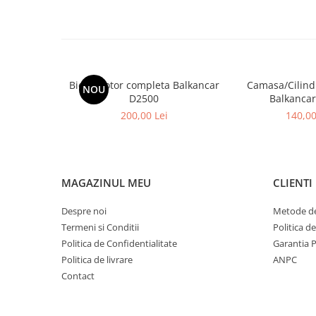
Placute de Frana
Pompe Frana
Saboti Frana
Tamburi Frana
Sistem Hidraulic
Biela Motor completa Balkancar
Camasa/Cilind
NOU
D2500
Balkanca
Distribuitoare Hidraulice
200,00 Lei
140,00
Pompe Hidraulice
Sistem Hidraulic Motostivuitor
Sistem Racire
Piese Racire
MAGAZINUL MEU
CLIENTI
Pompe Apa
Despre noi
Metode de
Radiatoare Racire
Termeni si Conditii
Politica d
Termostate Răcire
Politica de Confidentialitate
Garantia 
Ventilatoare Răcire
Politica de livrare
ANPC
Intretinere Balkancar
Contact
Acumulatori / Baterii
Baterii 12 Volti