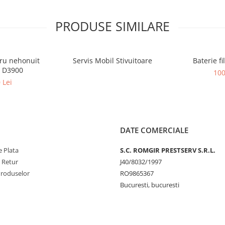
PRODUSE SIMILARE
ru nehonuit
Servis Mobil Stivuitoare
Baterie f
r D3900
100
 Lei
DATE COMERCIALE
 Plata
S.C. ROMGIR PRESTSERV S.R.L.
e Retur
J40/8032/1997
Produselor
RO9865367
Bucuresti, bucuresti