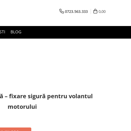
0723.563.333
0,00
STI
BLOG
ă – fixare sigură pentru volantul
motorului