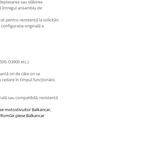
 deplasarea sau slăbirea
el întregul ansamblu de
t pentru rezistență la solicitări
 configurația originală a
500, D3900 etc.)
ntă ori de câte ori se
 cedare în timpul funcționării.
nală sau compatibilă, rezistentă
ese motostivuitor Balkancar,
, RomGir piese Balkancar