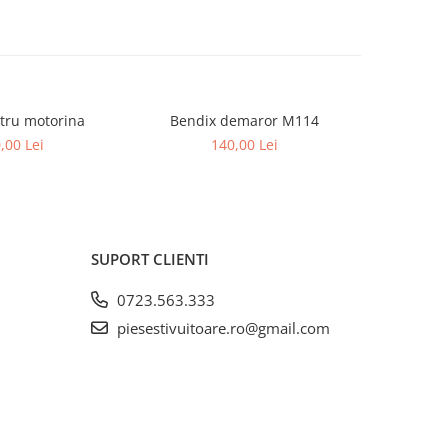
iltru motorina
Bendix demaror M114
Bi
,00 Lei
140,00 Lei
SUPORT CLIENTI
0723.563.333
piesestivuitoare.ro@gmail.com