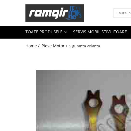
Toate Produsele
Piese Motor
TOATE PRODUSELE
SERVIS MOBIL STIVUITOARE
Piese Motor D 2500
Home /
Piese Motor /
Siguranta volanta
Piese Motor D 3900
Piese de Schimb Balkancar
Catarg Motostivuitor Balkancar
Alte Piese Catarg
Role Catarg
Piese Punte Fata
Butuci Balkancar
Piese Grup Diferențial
Piese Punte Față Motostivuitor
Planetare Balkancar
Sistem Alimentare Balkancar