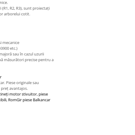
nice.
 (R1, R2, R3), sunt proiectați
or arborelui cotit.
 și mecanice
3900 etc.)
 majoră sau în cazul uzurii
upă măsurători precise pentru a
r
ar. Piese originale sau
i preț avantajos.
zineți motor stivuitor, piese
ibili, RomGir piese Balkancar