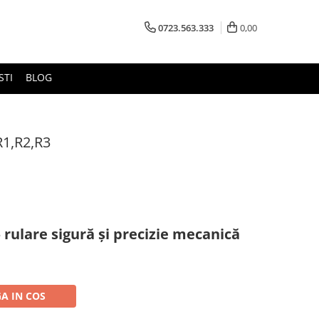
0723.563.333
0,00
STI
BLOG
R1,R2,R3
– rulare sigură și precizie mecanică
A IN COS