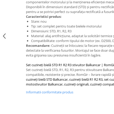
Caseta Directie
componentelor motorului și la menținerea eficienței meca
Cilindrii Directie
Disponibili în dimensiuni standard (STD) și pentru rectificări
pentru a se potrivi perfect cu suprafața rectificată a fusuril
Fuzete Stivuitor
Caracteristici produs:
Piese Directie Stivuitoare
Stare: nou
Tip: set complet pentru toate bielele motorului
Pivoți Direcție
Dimensiuni: STD, R1, R2, R3
Sistem Electric
Material: aliaj antifricțiune, adaptat la solicitări termice
Compatibilitate: conform tipului de motor (ex. D2500, D
Alternatoare Motostivuitor
Recomandare:
Cuzineții se înlocuiesc la fiecare reparație
Bujii Motostivuitoare
detectate la verificarea fusurilor. Montajul se face doar d
Contact Pornire
evita griparea sau presiunea insuficientă în lagăre.
Electromotoare Stivuitor
Set cuzineți bielă STD R1 R2 R3 stivuitor Balkancar | RomGi
Lampi Faruri si Proiectoare
Set cuzineți bielă STD, R1, R2, R3 pentru stivuitoare Balkanc
Piese Electrice Motostivuitor
compatibile, rezistente și precise. RomGir – livrare rapidă ș
cuzineți bielă STD Balkancar, cuzineți bielă R1 R2 R3, set cu
Sistem Franare
motostivuitor Balkancar, cuzineți originali, cuzineți compat
Cilindrii Frana
Informatii conformitate produs
Frana de Mana
Piese Frane Stivuitor
Pistoane Frana