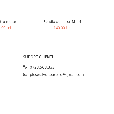
iltru motorina
Bendix demaror M114
Bi
,00 Lei
140,00 Lei
SUPORT CLIENTI
0723.563.333
piesestivuitoare.ro@gmail.com