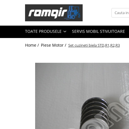
Toate Produsele
Piese Motor
TOATE PRODUSELE
SERVIS MOBIL STIVUITOARE
Piese Motor D 2500
Home /
Piese Motor /
Set cuzineti biela STD,R1,R2,R3
Piese Motor D 3900
Piese de Schimb Balkancar
Catarg Motostivuitor Balkancar
Alte Piese Catarg
Role Catarg
Piese Punte Fata
Butuci Balkancar
Piese Grup Diferențial
Piese Punte Față Motostivuitor
Planetare Balkancar
Sistem Alimentare Balkancar