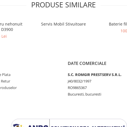
PRODUSE SIMILARE
ru nehonuit
Servis Mobil Stivuitoare
Baterie f
r D3900
100
 Lei
DATE COMERCIALE
 Plata
S.C. ROMGIR PRESTSERV S.R.L.
e Retur
J40/8032/1997
Produselor
RO9865367
Bucuresti, bucuresti