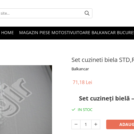
HOME
MAGAZIN PIESE MOTOSTIVUITOARE BALKANCAR BUCURE
Set cuzineti biela STD,
Balkancar
71,18 Lei
Set cuzineți bielă 
IN STOC
ADAUG