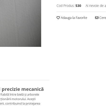
Cod Produs:
530
Ai nevoie de a
Adauga la Favorite
Cere 
și precizie mecanică
fiabilă între bielă și arborele
cționării motorului. Acești
erii, contribuind la protejarea