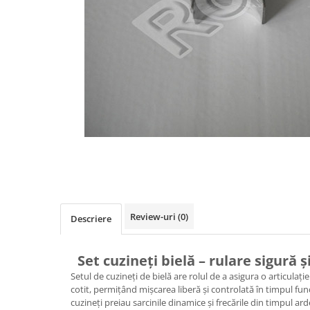
Diverse Piese Alimentare
Duze Injector
Injectoare Balkancar
Pompe Alimentare
Pompe Injectie
Transmisie Balkancar
Alte Piese Transmisie
Ambreiaj
Cardan Transmisie
Convertizoare de Cuplu
Discuri Transmisie
Review-uri
(0)
Pompe Transmisie
Descriere
Sisteme Balkancar
Sistem Directie
Set cuzineți bielă – rulare sigură 
Bielete Motostivuitor
Setul de cuzineți de bielă are rolul de a asigura o articulație 
cotit, permițând mișcarea liberă și controlată în timpul fun
Capete de Bară Motostivuitor
cuzineți preiau sarcinile dinamice și frecările din timpul ard