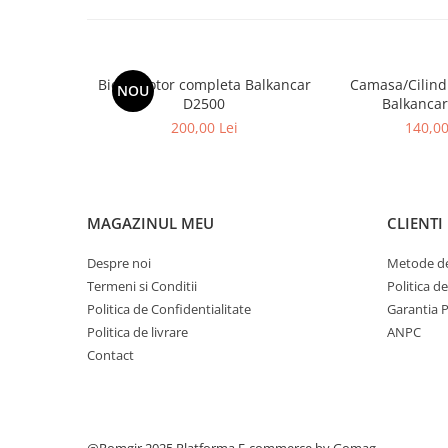
Placute de Frana
Pompe Frana
Saboti Frana
Tamburi Frana
Biela Motor completa Balkancar
Camasa/Cilind
NOU
D2500
Balkanca
Sistem Hidraulic
200,00 Lei
140,00
Distribuitoare Hidraulice
Pompe Hidraulice
Sistem Hidraulic Motostivuitor
Sistem Racire
MAGAZINUL MEU
CLIENTI
Piese Racire
Despre noi
Metode de
Pompe Apa
Termeni si Conditii
Politica d
Radiatoare Racire
Politica de Confidentialitate
Garantia 
Termostate Răcire
Politica de livrare
ANPC
Ventilatoare Răcire
Contact
Intretinere Balkancar
Acumulatori / Baterii
Baterii 12 Volti
@Romgir 2025
Platforma E-commerce by Gomag