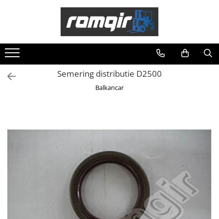
Toate Produsele
Piese Motor
Piese Motor D 2500
Semering distributie D2500
Piese Motor D 3900
Balkancar
Piese de Schimb Balkancar
Catarg Motostivuitor Balkancar
Alte Piese Catarg
Role Catarg
Piese Punte Fata
Butuci Balkancar
Piese Grup Diferențial
Piese Punte Față Motostivuitor
Planetare Balkancar
Sistem Alimentare Balkancar