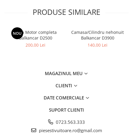
Filtre
PRODUSE SIMILARE
Filtre Aer
Filtre Combustibil
Filtre Hidraulice
Biela Motor completa
Camasa/Cilindru nehonuit
NOU
Filtre Transmisie
Balkancar D2500
Balkancar D3900
Filtre Ulei Motor
200,00 Lei
140,00 Lei
Uleiuri si Lubrifianti
Ulei Hidraulic
Ulei Motor
MAGAZINUL MEU
Anvelope Balkancar
Furci Stivuitoare
CLIENTI
Furci Frontale
DATE COMERCIALE
Prelungitoare Furci
SUPORT CLIENTI
Servis Mobil Stivuitoare
0723.563.333
piesestivuitoare.ro@gmail.com