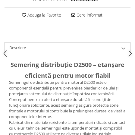
Caseta Directie
Cilindrii Directie
Adauga la Favorite
Cere informatii
Fuzete Stivuitor
Piese Directie Stivuitoare
Pivoți Direcție
Sistem Electric
Descriere
Alternatoare Motostivuitor
Bujii Motostivuitoare
Semering distribuție D2500 – etanșare
Contact Pornire
Electromotoare Stivuitor
eficientă pentru motor fiabil
Lampi Faruri si Proiectoare
Semeringul de distribuție pentru motorul D2500 este o
Piese Electrice Motostivuitor
componentă esențială pentru prevenirea pierderilor de ulei și
protejarea sistemului de distribuție împotriva contaminării.
Sistem Franare
Conceput pentru a oferi o etanșare durabilă în condiții de
Cilindrii Frana
funcționare solicitante, acest semering asigură protecția zonei
frontale a motorului și contribuie la prelungirea duratei de viață a
Frana de Mana
componentelor interne.
Piese Frane Stivuitor
Fabricat din materiale rezistente la temperaturi ridicate și contact
cu uleiuri tehnice, semeringul este ușor de montat și compatibil
Pistoane Frana
cu motoarele D2500 utilizate pe diverse utilaje industriale.