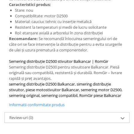
Placute de Frana
Caracteristici produs:
Pompe Frana
Stare: nou
Compatibilitate: motor D2500
Saboti Frana
Material: cauciuc tehnic cu inserție metalică
Tamburi Frana
Rezistent la temperaturi și medii de lucru solicitante
Sistem Hidraulic
Rol: etanșare axială a arborelui în zona distribuției
Recomandare:
Se recomandă înlocuirea semeringului ori de
Distribuitoare Hidraulice
câte ori se face intervenție la distribuție pentru a evita scurgerile
Pompe Hidraulice
de ulei și uzura prematură a componentelor.
Sistem Hidraulic Motostivuitor
Semering distribuție D2500 stivuitor Balkancar | RomGir
Sistem Racire
Semering distribuție D2500 pentru stivuitoare Balkancar. Piesă
originală sau compatibilă, rezistentă și durabilă. RomGir – livrare
Piese Racire
rapidă și preț avantajos.
Pompe Apa
semering distribuție D2500 Balkancar, simering distribuție
stivuitor, piese motostivuitor Balkancar, semering motor D2500,
Radiatoare Racire
semering original, semering compatibil, RomGir piese Balkancar
Termostate Răcire
Informatii conformitate produs
Ventilatoare Răcire
Intretinere Balkancar
Review-uri
(0)
Acumulatori / Baterii
Baterii 12 Volti