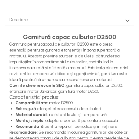
Pompe Apa
Radiatoare Racire
Descriere
Termostate Răcire
Ventilatoare Răcire
Garnitură capac culbutor D2500
Garnitura pentru capacul de culbutori D2500 este o piesă
esențială pentru asigurarea etanșeității în zona superioară a
motorului. Aceasta previne scurgerile de ulei și pătrunderea
impurităților în compartimentul culbutorilor, contribuind la
funcționarea curată și eficientă a motorului. Fabricată din material
rezistent la temperaturi ridicate și agenți chimici, garnitura este
ideală pentru întreținerea sau recondiționarea motorului.
Cuvinte cheie relevante SEO:
garnitura capac culbutor D2500,
etanșare motor Balkancar, garnitura motor D2500
Caracteristici produs:
Compatibilitate:
motor D2500
Rol:
asigură etanșeitatea capacului de culbutori
Material durabil
, rezistent la ulei și temperatură
Montaj simplu
, adaptare perfectă pe conturul capacului
Recomandată
pentru reparații periodice și întreținere
Recomandare:
Se recomandă înlocuirea garniturii ori de câte ori
se demontează capacul de culbutori pentru a evita pierderile de