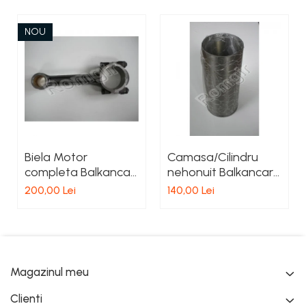
NOU
Biela Motor
Camasa/Cilindru
completa Balkancar
nehonuit Balkancar
D2500
D3900
200,00 Lei
140,00 Lei
Magazinul meu
Clienti