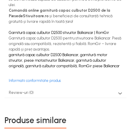
ulei.
Comandă online garnitură capac culbutor D2500 de la
PiesedeStivuitoare.ro
și beneficiezi de consultanță tehnică
gratuită și livrare rapidă în toată țara!
Garnitură capac culbutor D2500 stivuitor Balkancar | RomGir
Garnitură capac culbutor D2500 pentru stivuitoare Balkancar. Piesă
originală sau compatibilă, rezistentă și fiabilă. RomGir – livrare
rapidă și preț avantajos.
garnitură capac culbutor D2500 Balkancar, garnitură motor
stivuitor, piese motostivuitor Balkancar, garnitură culbutor
originală, garnitură culbutor compatibilă, RomGir piese Balkancar
Informatii conformitate produs
Review-uri
(0)
Produse similare