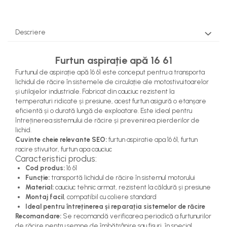
Pompe Apa
Radiatoare Racire
Descriere
Termostate Răcire
Ventilatoare Răcire
Furtun aspirație apă 16 61
Furtunul de aspirație apă 16 61 este conceput pentru a transporta
lichidul de răcire în sistemele de circulație ale motostivuitoarelor
și utilajelor industriale. Fabricat din cauciuc rezistent la
temperaturi ridicate și presiune, acest furtun asigură o etanșare
eficientă și o durată lungă de exploatare. Este ideal pentru
întreținerea sistemului de răcire și prevenirea pierderilor de
lichid.
Cuvinte cheie relevante SEO:
furtun aspiratie apa 16 61, furtun
racire stivuitor, furtun apa cauciuc
Caracteristici produs:
Cod produs:
16 61
Funcție:
transportă lichidul de răcire în sistemul motorului
Material:
cauciuc tehnic armat, rezistent la căldură și presiune
Montaj facil
, compatibil cu coliere standard
Ideal pentru întreținerea și reparația sistemelor de răcire
Recomandare:
Se recomandă verificarea periodică a furtunurilor
de răcire pentru semne de îmbătrânire sau fisuri, în special