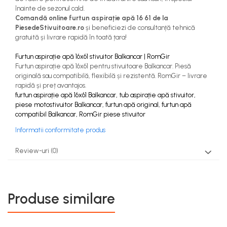
înainte de sezonul cald.
Comandă online furtun aspirație apă 16 61 de la
PiesedeStivuitoare.ro
și beneficiezi de consultanță tehnică
gratuită și livrare rapidă în toată țara!
Furtun aspirație apă 16x61 stivuitor Balkancar | RomGir
Furtun aspirație apă 16x61 pentru stivuitoare Balkancar. Piesă
originală sau compatibilă, flexibilă și rezistentă. RomGir – livrare
rapidă și preț avantajos.
furtun aspirație apă 16x61 Balkancar, tub aspirație apă stivuitor,
piese motostivuitor Balkancar, furtun apă original, furtun apă
compatibil Balkancar, RomGir piese stivuitor
Informatii conformitate produs
Review-uri
(0)
Produse similare