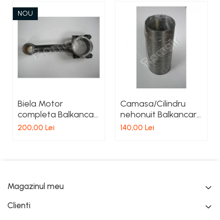
NOU
Biela Motor
Camasa/Cilindru
completa Balkancar
nehonuit Balkancar
D2500
D3900
200,00 Lei
140,00 Lei
Magazinul meu
Clienti