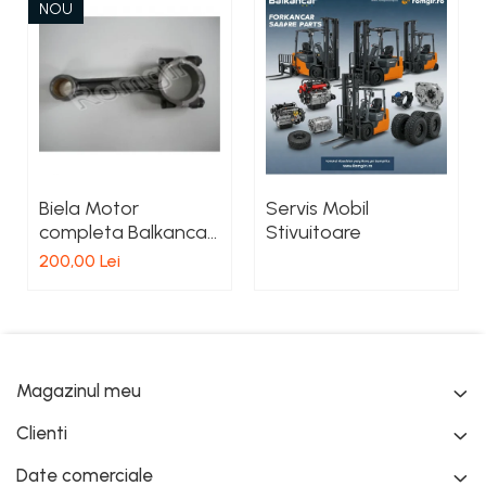
NOU
Biela Motor
Servis Mobil
completa Balkancar
Stivuitoare
D2500
200,00 Lei
Magazinul meu
Clienti
Date comerciale