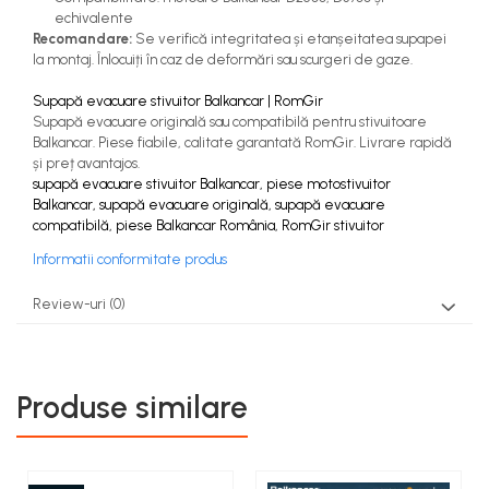
echivalente
Recomandare:
Se verifică integritatea și etanșeitatea supapei
la montaj. Înlocuiți în caz de deformări sau scurgeri de gaze.
Supapă evacuare stivuitor Balkancar | RomGir
Supapă evacuare originală sau compatibilă pentru stivuitoare
Balkancar. Piese fiabile, calitate garantată RomGir. Livrare rapidă
și preț avantajos.
supapă evacuare stivuitor Balkancar, piese motostivuitor
Balkancar, supapă evacuare originală, supapă evacuare
compatibilă, piese Balkancar România, RomGir stivuitor
Informatii conformitate produs
Review-uri
(0)
Produse similare