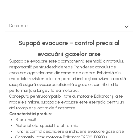
Pompe Apa
Radiatoare Racire
Termostate Răcire
Descriere
Ventilatoare Răcire
Supapă evacuare – control precis al
evacuării gazelor arse
Supapa de evacuare este o componentă esențială a motorului,
responsabilă pentru deschiderea și închiderea canalului de
evacuare a gazelor arse din camera de ardere. Fabricată din
materiale rezistente la temperaturi înalte și coroziune, această
supapă asigură evacuarea eficientă a gazelor, contribuind la
performanța și longevitatea motorului.
Concepută pentru compatibilitate cu motoare Balkancar și alte
modele similare, supapa de evacuare este esențială pentru un
ciclu complet și optim de funcționare.
Caracteristici produs:
Stare: nouă
Material: oțel special tratat termic
Funcție: control deschidere și închidere evacuare gaze arse
Compatibilitate: motoare Balkancar D2500, D3900 și