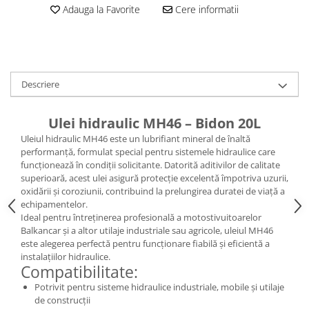
Caseta Directie
Adauga la Favorite
Cere informatii
Cilindrii Directie
Fuzete Stivuitor
Piese Directie Stivuitoare
Pivoți Direcție
Descriere
Sistem Electric
Alternatoare Motostivuitor
Ulei hidraulic MH46 – Bidon 20L
Bujii Motostivuitoare
Uleiul hidraulic MH46 este un lubrifiant mineral de înaltă
Contact Pornire
performanță, formulat special pentru sistemele hidraulice care
funcționează în condiții solicitante. Datorită aditivilor de calitate
Electromotoare Stivuitor
superioară, acest ulei asigură protecție excelentă împotriva uzurii,
Lampi Faruri si Proiectoare
oxidării și coroziunii, contribuind la prelungirea duratei de viață a
Piese Electrice Motostivuitor
echipamentelor.
Ideal pentru întreținerea profesională a motostivuitoarelor
Sistem Franare
Balkancar și a altor utilaje industriale sau agricole, uleiul MH46
Cilindrii Frana
este alegerea perfectă pentru funcționare fiabilă și eficientă a
instalațiilor hidraulice.
Frana de Mana
Compatibilitate:
Piese Frane Stivuitor
Potrivit pentru sisteme hidraulice industriale, mobile și utilaje
Pistoane Frana
de construcții