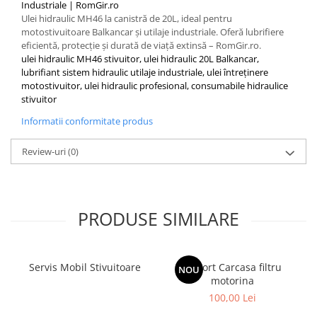
Industriale | RomGir.ro
Filtre
Ulei hidraulic MH46 la canistră de 20L, ideal pentru
Filtre Aer
motostivuitoare Balkancar și utilaje industriale. Oferă lubrifiere
eficientă, protecție și durată de viață extinsă – RomGir.ro.
Filtre Combustibil
ulei hidraulic MH46 stivuitor, ulei hidraulic 20L Balkancar,
Filtre Hidraulice
lubrifiant sistem hidraulic utilaje industriale, ulei întreținere
motostivuitor, ulei hidraulic profesional, consumabile hidraulice
Filtre Transmisie
stivuitor
Filtre Ulei Motor
Informatii conformitate produs
Uleiuri si Lubrifianti
Ulei Hidraulic
Review-uri
(0)
Ulei Motor
Anvelope Balkancar
Furci Stivuitoare
PRODUSE SIMILARE
Furci Frontale
Prelungitoare Furci
Servis Mobil Stivuitoare
Servis Mobil Stivuitoare
Suport Carcasa filtru
NOU
motorina
100,00 Lei