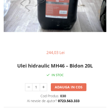
Diverse Piese Alimentare
Duze Injector
Injectoare Balkancar
Pompe Alimentare
Pompe Injectie
Transmisie Balkancar
Alte Piese Transmisie
Ambreiaj
244,03 Lei
Cardan Transmisie
Convertizoare de Cuplu
Ulei hidraulic MH46 – Bidon 20L
Discuri Transmisie
IN STOC
Pompe Transmisie
Sisteme Balkancar
ADAUGA IN COS
Sistem Directie
Cod Produs:
030
Bielete Motostivuitor
Ai nevoie de ajutor?
0723.563.333
Capete de Bară Motostivuitor