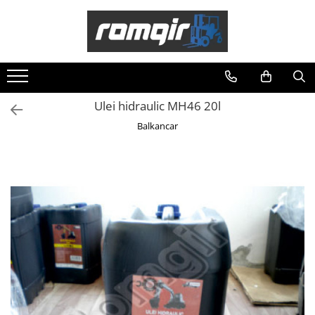
Toate Produsele
Piese Motor
Piese Motor D 2500
Ulei hidraulic MH46 20l
Piese Motor D 3900
Balkancar
Piese de Schimb Balkancar
Catarg Motostivuitor Balkancar
Alte Piese Catarg
Role Catarg
Piese Punte Fata
Butuci Balkancar
Piese Grup Diferențial
Piese Punte Față Motostivuitor
Planetare Balkancar
Sistem Alimentare Balkancar