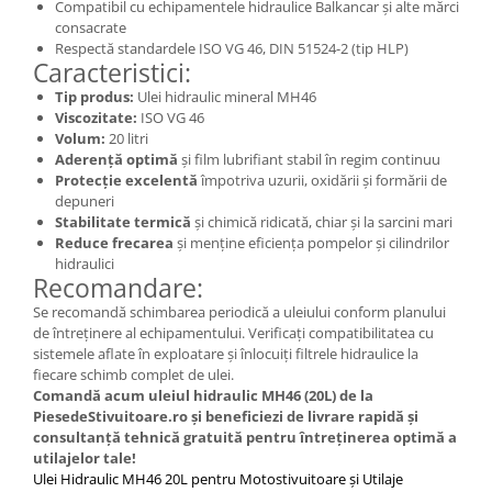
Placute de Frana
Compatibil cu echipamentele hidraulice Balkancar și alte mărci
consacrate
Pompe Frana
Respectă standardele ISO VG 46, DIN 51524-2 (tip HLP)
Saboti Frana
Caracteristici:
Tamburi Frana
Tip produs:
Ulei hidraulic mineral MH46
Viscozitate:
ISO VG 46
Sistem Hidraulic
Volum:
20 litri
Distribuitoare Hidraulice
Aderență optimă
și film lubrifiant stabil în regim continuu
Protecție excelentă
împotriva uzurii, oxidării și formării de
Pompe Hidraulice
depuneri
Sistem Hidraulic Motostivuitor
Stabilitate termică
și chimică ridicată, chiar și la sarcini mari
Sistem Racire
Reduce frecarea
și menține eficiența pompelor și cilindrilor
hidraulici
Piese Racire
Recomandare:
Pompe Apa
Se recomandă schimbarea periodică a uleiului conform planului
Radiatoare Racire
de întreținere al echipamentului. Verificați compatibilitatea cu
sistemele aflate în exploatare și înlocuiți filtrele hidraulice la
Termostate Răcire
fiecare schimb complet de ulei.
Ventilatoare Răcire
Comandă acum uleiul hidraulic MH46 (20L) de la
Intretinere Balkancar
PiesedeStivuitoare.ro și beneficiezi de livrare rapidă și
consultanță tehnică gratuită pentru întreținerea optimă a
Acumulatori / Baterii
utilajelor tale!
Baterii 12 Volti
Ulei Hidraulic MH46 20L pentru Motostivuitoare și Utilaje