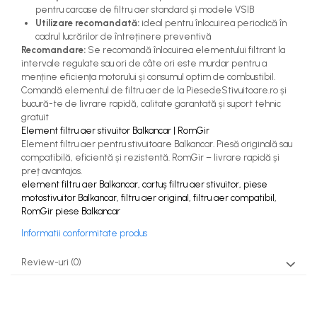
pentru carcase de filtru aer standard și modele VSIB
Utilizare recomandată:
ideal pentru înlocuirea periodică în
cadrul lucrărilor de întreținere preventivă
Recomandare:
Se recomandă înlocuirea elementului filtrant la
intervale regulate sau ori de câte ori este murdar pentru a
menține eficiența motorului și consumul optim de combustibil.
Comandă elementul de filtru aer de la PiesedeStivuitoare.ro și
bucură-te de livrare rapidă, calitate garantată și suport tehnic
gratuit
Element filtru aer stivuitor Balkancar | RomGir
Element filtru aer pentru stivuitoare Balkancar. Piesă originală sau
compatibilă, eficientă și rezistentă. RomGir – livrare rapidă și
preț avantajos.
element filtru aer Balkancar, cartuș filtru aer stivuitor, piese
motostivuitor Balkancar, filtru aer original, filtru aer compatibil,
RomGir piese Balkancar
Informatii conformitate produs
Review-uri
(0)