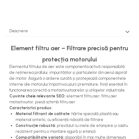
Pompe Apa
Radiatoare Racire
Termostate Răcire
Ventilatoare Răcire
Descriere
Element filtru aer – Filtrare precisă pentru
protecția motorului
Elementul filtrului de aer este componenta activă responsabilă
de reținerea prafului, impurităților și particulelor din aerul aspirat
de motor. Asigură o ardere curată și protejează componentele
interne ale motorului împotriva uzurii premature, fiind esențial în
funcționarea corectă a motostivuitoarelor și utilajelor industriale.
Cuvinte cheie relevante SEO:
element filtru aer, filtru aer
motostivuitor, piesă schimb filtru aer
Caracteristici produs:
Material filtrant de calitate:
hârtie specială plisată sau
material sintetic, cu eficiență ridicată de filtrare
Construcție robustă:
prevăzut cu inele de etanșare și cadru
rezistent pentru o montare sigură și etanșă
Compatibilitate variată:
disponibil în mai multe dimensiuni