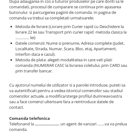
Pompe Injectie
Dupa adaugarea in cos a tuturor produselor pe care doriti sa le
comandati, procesul de cumparare se continua prin apasarea
Piese Electrice Motostivuitor
Transmisie Balkancar
butonului si parcurgerea paginii de comanda. In pagina de
Sistem Franare
comanda va trebui sa completati urmatoarele:
Alte Piese Transmisie
Cilindrii Frana
Ambreiaj
Metoda de livrare (Livrare prin Curier rapid cu Deschidere la
livrare 22 lei sau Transport prin curier rapid metoda clasica la
Frana de Mana
Cardan Transmisie
............... lei)
Piese Frane Stivuitor
Convertizoare de Cuplu
Datele comenzii: Nume si prenume, Adresa complete (Judet,
Localitate, Strada, Numar, Scara, Bloc, etaj, Apartament,
Pistoane Frana
Discuri Transmisie
Interfon daca e cazul).
Placute de Frana
Pompe Transmisie
Metoda de plata: alegeti modalitatea in care veti plati
Pompe Frana
comanda (NUMERAR CASC la livrarea coletului, prin CARD sau
prin transfer bancar.
Saboti Frana
Tamburi Frana
Cu ajutorul numelui de utilizator si a parolei introduse, puteti sa
Sistem Hidraulic
va autentificati pentru a vedea istoricul comenzilor sau stadiul
comenzilor actuale, a modifica/sterge profilul dumneavoastra
Distribuitoare Hidraulice
sau a face comenzi ulterioare fara a reintroduce datele de
Pompe Hidraulice
contact.
Sistem Hidraulic Motostivuitor
Comanda telefonica
Sistem Racire
Telefonand la
....................
un agent de vanzari ........va va prelua
comanda.
Piese Racire