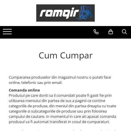
Piese Motor
Piese de Schimb Balkancar
Sisteme Balkancar
Intretinere Balkancar
Furci Stivuitoare
Piese Motor D 2500
Catarg Motostivuitor Balkancar
Sistem Directie
Acumulatori / Baterii
Furci Frontale
Piese Motor D 3900
Alte Piese Catarg
Bielete Motostivuitor
Baterii 12 Volti
Prelungitoare Furci
Role Catarg
Capete de Bară Motostivuitor
Filtre
Cum Cumpar
Piese Punte Fata
Caseta Directie
Filtre Aer
Cilindrii Directie
Butuci Balkancar
Filtre Combustibil
Fuzete Stivuitor
Piese Grup Diferențial
Filtre Hidraulice
Piese Directie Stivuitoare
Piese Punte Față Motostivuitor
Filtre Transmisie
Cumpararea produselor din magazinul nostru o puteti face
online, telefonic sau prin email.
Pivoți Direcție
Planetare Balkancar
Filtre Ulei Motor
Comanda online
Sistem Electric
Uleiuri si Lubrifianti
Sistem Alimentare Balkancar
Produsul pe care doriti sa il comandati poate fi gasit fie prin
Alternatoare Motostivuitor
utilizarea meniului din partea de sus a paginii ce contine
Diverse Piese Alimentare
Ulei Hidraulic
categoriile de produse, din meniul din partea dreapta cu toate
Bujii Motostivuitoare
Duze Injector
Ulei Motor
categoriile si subcategoriile de produse sau prin folosirea
Contact Pornire
campului de cautare. In momentul in care ati apasat comanda
Injectoare Balkancar
produsul va fi automat transferat in cosul de cumparaturi.
Electromotoare Stivuitor
Pompe Alimentare
Lampi Faruri si Proiectoare