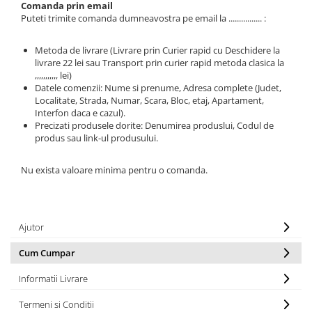
Pompe Apa
Comanda prin email
Puteti trimite comanda dumneavostra pe email la ................ :
Radiatoare Racire
Termostate Răcire
Metoda de livrare (Livrare prin Curier rapid cu Deschidere la
Ventilatoare Răcire
livrare 22 lei sau Transport prin curier rapid metoda clasica la
,,,,,,,,,,, lei)
Datele comenzii: Nume si prenume, Adresa complete (Judet,
Localitate, Strada, Numar, Scara, Bloc, etaj, Apartament,
Interfon daca e cazul).
Precizati produsele dorite: Denumirea produslui, Codul de
produs sau link-ul produsului.
Nu exista valoare minima pentru o comanda.
Ajutor
Cum Cumpar
Informatii Livrare
Termeni si Conditii