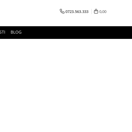
0723.563.333
0,00
STI
BLOG