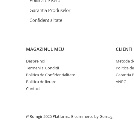
Politica de Retur
Diverse Piese Alimentare
Garantia Produselor
Duze Injector
Confidentialitate
Injectoare Balkancar
Pompe Alimentare
Pompe Injectie
Transmisie Balkancar
MAGAZINUL MEU
CLIENTI
Alte Piese Transmisie
Despre noi
Metode de
Ambreiaj
Termeni si Conditii
Politica d
Cardan Transmisie
Politica de Confidentialitate
Garantia 
Convertizoare de Cuplu
Politica de livrare
ANPC
Discuri Transmisie
Contact
Pompe Transmisie
Sisteme Balkancar
Sistem Directie
@Romgir 2025
Platforma E-commerce by Gomag
Bielete Motostivuitor
Capete de Bară Motostivuitor