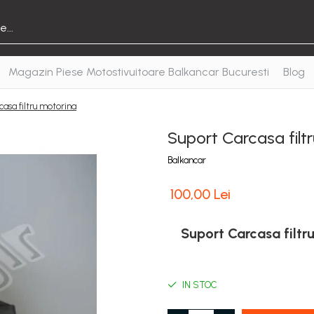
Magazin Piese Motostivuitoare Balkancar Bucuresti
Blog
asa filtru motorina
Suport Carcasa filt
Balkancar
100,00 Lei
Suport Carcasa filtru
IN STOC