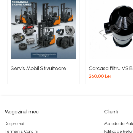
Pistoane Frana
Placute de Frana
Pompe Frana
Saboti Frana
Tamburi Frana
Sistem Hidraulic
Distribuitoare Hidraulice
Pompe Hidraulice
Servis Mobil Stivuitoare
Carcasa filtru VSI
Sistem Hidraulic Motostivuitor
260,00 Lei
Sistem Racire
Piese Racire
Pompe Apa
Radiatoare Racire
Termostate Răcire
Magazinul meu
Clienti
Ventilatoare Răcire
Despre noi
Metode de Plat
Intretinere Balkancar
Termeni si Conditii
Politica de Retur