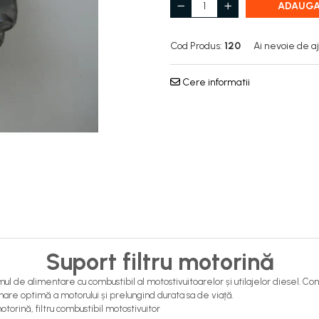
ADAUGA
Cod Produs:
120
Ai nevoie de a
Cere informatii
Suport filtru motorină
l de alimentare cu combustibil al motostivuitoarelor și utilajelor diesel. Co
nare optimă a motorului și prelungind durata sa de viață.
otorină, filtru combustibil motostivuitor