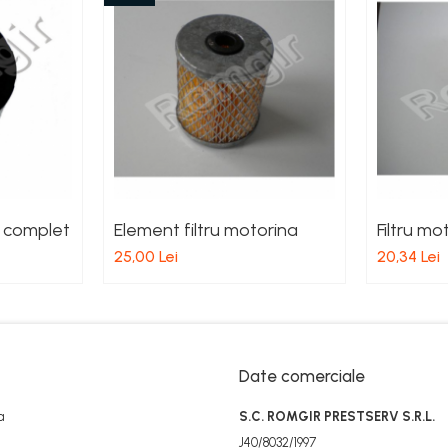
B complet
Element filtru motorina
Filtru mo
25,00 Lei
20,34 Lei
Date comerciale
a
S.C. ROMGIR PRESTSERV S.R.L.
J40/8032/1997