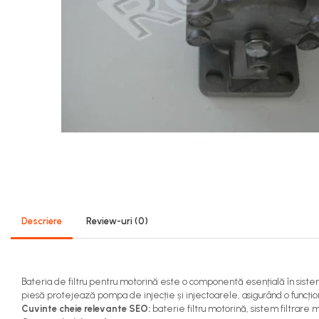
Sistem Alimentare Balkancar
Diverse Piese Alimentare
Duze Injector
Injectoare Balkancar
Pompe Alimentare
Pompe Injectie
Transmisie Balkancar
Alte Piese Transmisie
Ambreiaj
Cardan Transmisie
Convertizoare de Cuplu
Descriere
Review-uri
(0)
Discuri Transmisie
Pompe Transmisie
Sisteme Balkancar
Bateria de filtru pentru motorină este o componentă esențială în sistemu
Sistem Directie
piesă protejează pompa de injecție și injectoarele, asigurând o funcțio
Bielete Motostivuitor
Cuvinte cheie relevante SEO:
baterie filtru motorină, sistem filtrare m