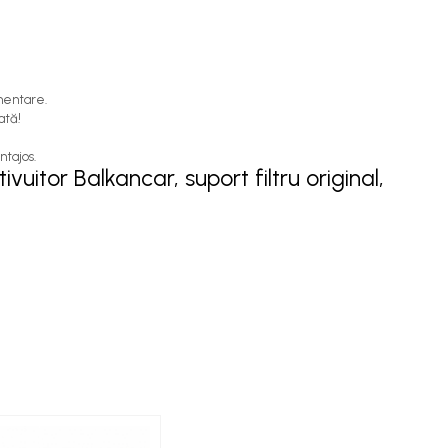
mentare.
ată!
ntajos.
vuitor Balkancar, suport filtru original,