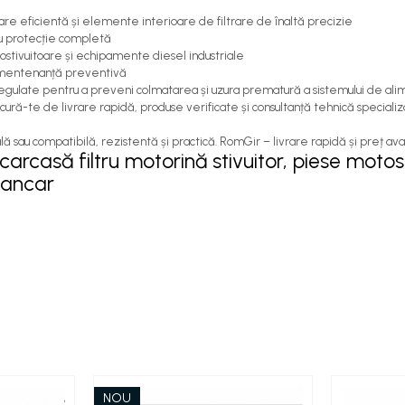
șare eficientă și elemente interioare de filtrare de înaltă precizie
ru protecție completă
stivuitoare și echipamente diesel industriale
ru mentenanță preventivă
 regulate pentru a preveni colmatarea și uzura prematură a sistemului de ali
ură-te de livrare rapidă, produse verificate și consultanță tehnică specializ
lă sau compatibilă, rezistentă și practică. RomGir – livrare rapidă și preț ava
arcasă filtru motorină stivuitor, piese motosti
lkancar
NOU