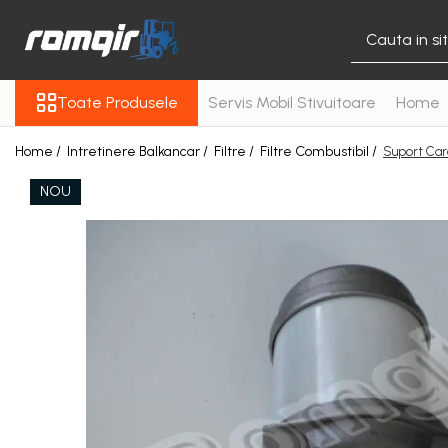
Toate Produsele
Toate Produsele
Servis Mobil Stivuitoare
Home
Piese Motor
Piese Motor D 2500
Home /
Intretinere Balkancar /
Filtre /
Filtre Combustibil /
Suport Carc
Piese Motor D 3900
NOU
Piese de Schimb Balkancar
Catarg Motostivuitor
Balkancar
Alte Piese Catarg
Role Catarg
Piese Punte Fata
Butuci Balkancar
Piese Grup Diferențial
Piese Punte Față Motostivuitor
Planetare Balkancar