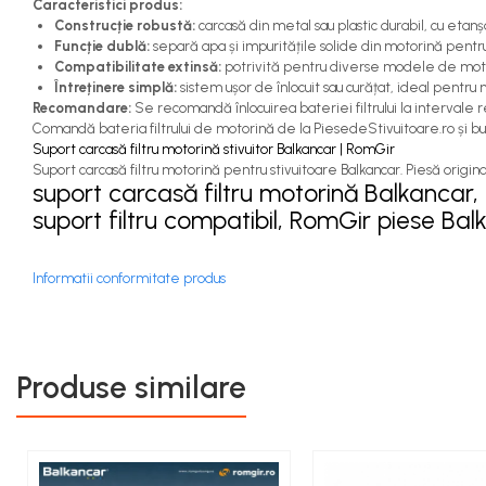
Caracteristici produs:
Capete de Bară Motostivuitor
Construcție robustă:
carcasă din metal sau plastic durabil, cu etan
Caseta Directie
Funcție dublă:
separă apa și impuritățile solide din motorină pent
Cilindrii Directie
Compatibilitate extinsă:
potrivită pentru diverse modele de moto
Întreținere simplă:
sistem ușor de înlocuit sau curățat, ideal pent
Fuzete Stivuitor
Recomandare:
Se recomandă înlocuirea bateriei filtrului la intervale
Piese Directie Stivuitoare
Comandă bateria filtrului de motorină de la PiesedeStivuitoare.ro și buc
Suport carcasă filtru motorină stivuitor Balkancar | RomGir
Pivoți Direcție
Suport carcasă filtru motorină pentru stivuitoare Balkancar. Piesă origina
Sistem Electric
suport carcasă filtru motorină Balkancar, c
suport filtru compatibil, RomGir piese Ba
Alternatoare Motostivuitor
Bujii Motostivuitoare
Contact Pornire
Informatii conformitate produs
Electromotoare Stivuitor
Lampi Faruri si Proiectoare
Piese Electrice Motostivuitor
Produse similare
Sistem Franare
Cilindrii Frana
Frana de Mana
Piese Frane Stivuitor