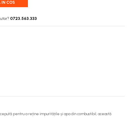
 IN COS
jutor?
0723.563.333
ncepută pentru a reține impuritățile și apa din combustibil, această