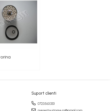
torina
Suport clienti
0723.563.333
piesestivuitoare.ro@gmail.com