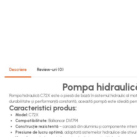
Sistem Alimentare Balkancar
Diverse Piese Alimentare
Duze Injector
Injectoare Balkancar
Pompe Alimentare
Pompe Injectie
Transmisie Balkancar
Alte Piese Transmisie
Descriere
Review-uri
(0)
Ambreiaj
Cardan Transmisie
Pompa hidraulic
Convertizoare de Cuplu
Pompa hidraulică C72X este o piesă de bază în sistemul hidraulic al motos
Discuri Transmisie
durabilitate și performanță constantă, această pompă este ideală pentru 
Pompe Transmisie
Caracteristici produs:
Sisteme Balkancar
Model:
C72X
Compatibilitate:
Balkancar DV1794
Sistem Directie
Construcție rezistentă
– carcasă din aluminiu și componente interne
Bielete Motostivuitor
Presiune de lucru optimă
, adaptată sistemelor hidraulice ale stivuit