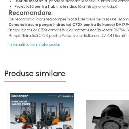
Ușor de montat
, cu prindere standard și conexiuni hidraulice com
Capete de Bară Motostivuitor
Proiectată pentru fiabilitate ridicată
și întreținere redusă
Caseta Directie
Recomandare:
Cilindrii Directie
Se recomandă înlocuirea pompei în cazul pierderii de presiune, zgomotelor
Comandă acum pompa hidraulică C72X pentru Balkancar DV1794 de l
Fuzete Stivuitor
Pompă hidraulică C72X compatibilă cu motostivuitor Balkancar DV1794. Per
Piese Directie Stivuitoare
Pompă Hidraulică C72X pentru Motostivuitor Balkancar DV1794 | RomGir.
Pivoți Direcție
Informatii conformitate produs
Sistem Electric
Alternatoare Motostivuitor
Bujii Motostivuitoare
Produse similare
Contact Pornire
Electromotoare Stivuitor
Lampi Faruri si Proiectoare
Piese Electrice Motostivuitor
Sistem Franare
Cilindrii Frana
Frana de Mana
Piese Frane Stivuitor