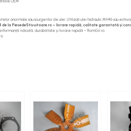
patibile OEM
 anormale sau scurgerilor de ulei. Utilizați ulei hidraulic MH46 sau echivalent
a PiesedeStivuitoare.ro – livrare rapidă, calitate garantată și cons
formanță ridicată, durabilitate și livrare rapidă – RomGir.ro.
ro