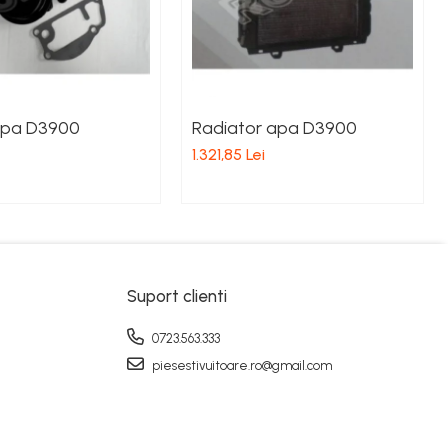
pa D3900
Radiator apa D3900
1.321,85 Lei
Suport clienti
0723.563.333
piesestivuitoare.ro@gmail.com