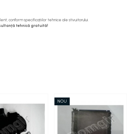
, conform specificațiilor tehnice ale stivuitorului.
ultanță tehnică gratuită!
NOU