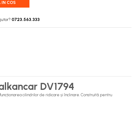
 IN COS
jutor?
0723.563.333
Balkancar DV1794
ncționarea cilindrilor de ridicare și înclinare. Construită pentru