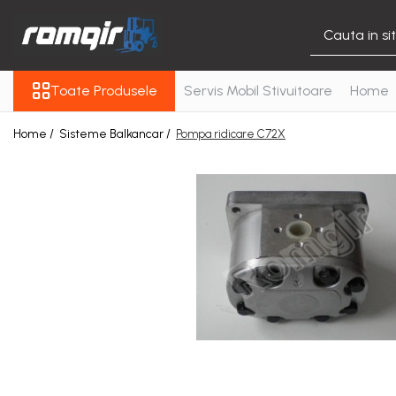
Toate Produsele
Toate Produsele
Servis Mobil Stivuitoare
Home
Piese Motor
Piese Motor D 2500
Home /
Sisteme Balkancar /
Pompa ridicare C72X
Piese Motor D 3900
Piese de Schimb Balkancar
Catarg Motostivuitor
Balkancar
Alte Piese Catarg
Role Catarg
Piese Punte Fata
Butuci Balkancar
Piese Grup Diferențial
Piese Punte Față Motostivuitor
Planetare Balkancar