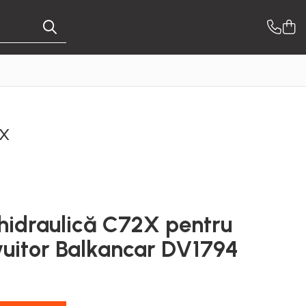
2X
idraulică C72X pentru
vuitor Balkancar DV1794