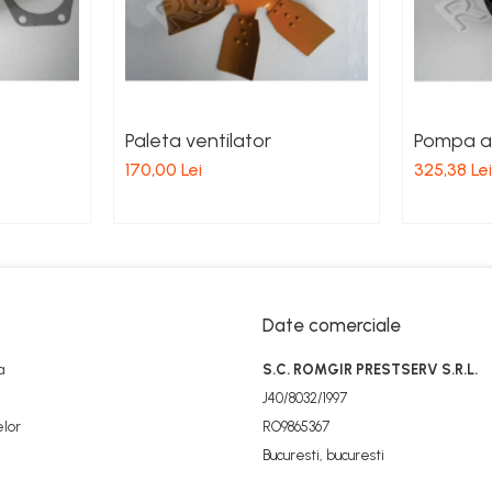
Paleta ventilator
Pompa a
170,00 Lei
325,38 Lei
Date comerciale
a
S.C. ROMGIR PRESTSERV S.R.L.
J40/8032/1997
elor
RO9865367
Bucuresti, bucuresti