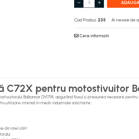
ADAUGA
Cod Produs:
235
Ai nevoie de a
Cere informatii
ă C72X pentru motostivuitor 
tivuitorului Balkancar DV1794, asigurând fluxul și presiunea necesare pentru fu
utilizare intensă în medii industriale solicitante.
 din oțel călit
orului