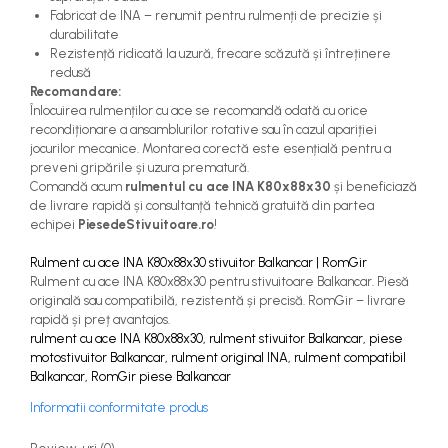
Fabricat de INA – renumit pentru rulmenți de precizie și
durabilitate
Rezistență ridicată la uzură, frecare scăzută și întreținere
redusă
Recomandare:
Înlocuirea rulmenților cu ace se recomandă odată cu orice
recondiționare a ansamblurilor rotative sau în cazul apariției
jocurilor mecanice. Montarea corectă este esențială pentru a
preveni gripările și uzura prematură.
Comandă acum
rulmentul cu ace INA K80x88x30
și beneficiază
de livrare rapidă și consultanță tehnică gratuită din partea
echipei
PiesedeStivuitoare.ro
!
Rulment cu ace INA K80x88x30 stivuitor Balkancar | RomGir
Rulment cu ace INA K80x88x30 pentru stivuitoare Balkancar. Piesă
originală sau compatibilă, rezistentă și precisă. RomGir – livrare
rapidă și preț avantajos.
rulment cu ace INA K80x88x30, rulment stivuitor Balkancar, piese
motostivuitor Balkancar, rulment original INA, rulment compatibil
Balkancar, RomGir piese Balkancar
Informatii conformitate produs