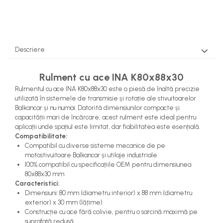
Pompe Apa
Radiatoare Racire
Termostate Răcire
Ventilatoare Răcire
Descriere
Rulment cu ace INA K80x88x30
Rulmentul cu ace INA K80x88x30 este o piesă de înaltă precizie
utilizată în sistemele de transmisie și rotație ale stivuitoarelor
Balkancar și nu numai. Datorită dimensiunilor compacte și
capacității mari de încărcare, acest rulment este ideal pentru
aplicații unde spațiul este limitat, dar fiabilitatea este esențială.
Compatibilitate:
Compatibil cu diverse sisteme mecanice de pe
motostivuitoare Balkancar și utilaje industriale
100% compatibil cu specificațiile OEM pentru dimensiunea
80x88x30 mm
Caracteristici:
Dimensiuni: 80 mm (diametru interior) x 88 mm (diametru
exterior) x 30 mm (lățime)
Construcție cu ace fără colivie, pentru o sarcină maximă pe
suprafață redusă