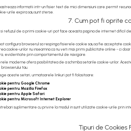
pastreaza informatii intr-un fisier text de mici dimensiuni care permit recu
ie-urile expira sau sunt sterse.
7. Cum pot fi oprite c
i refuzul de a primi cookie-uri pot face aceasta pagina de internet dificil de v
si pot configura browserul sa respinga fisierele cookie sau sa fie acceptate c
ea cookie-urilor nu inseamna ca nu veti mai primi publicitate online - ci doar
a, evidentiate prin comportamentul de navigare.
le moderne ofera posibilitatea de a schimba setarile cookie-urilor. Aceste se
l browserului tau.
ege aceste setari, urmatoarele linkuri pot fi folositoare:
okie pentru Google Chrome
okie pentru Mozilla Firefox
okie pentru Apple Safari
okie pentru Microsoft Internet Explorer
ntrebari suplimentare cu privire la modul in sunt utilizate cookie-urile prin i
Tipuri de Cookies 