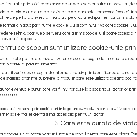
sunt instalate prin solicitarea emisa de un web-server catre un browser (de e
data instalate au o durata de existenta determinata, ramanand "pasive", in s
tiile de pe hard driverul utilizatorului pe al carui echipament au fost instalat
 format din doua parti:numele cookie-ului si continutul / valoarea cookie-ului.
vedere tehnic, doar web-serverul care a trimis cookie-ul il poate accesa din 
serverului respectiv.
Pentru ce scopuri sunt utilizate cookie-urile pri
unt utilizate pentru a furniza utilizatorilor acestei pagini de internet o exper
zator in parte, dupa cum urmeaza:
ea utilizarii acestei pagini de internet, inclusiv prin identificarea oricaror erori
 de statistici anonime cu privire la modul in care este utilizata aceasta pagina
 unor eventuale bunuri care vor fi in viitor puse la dispozitia utilizatorilor pri
 accesate.
ack-ului transmis prin cookie-uri in legatura cu modul in care se utilizeaza
rnet sa fie mai eficienta si mai accesibila pentru utilizatori.
3. Care este durata de viata
a a cookie-urilor poate varia in functie de scopul pentru care este plasat. E