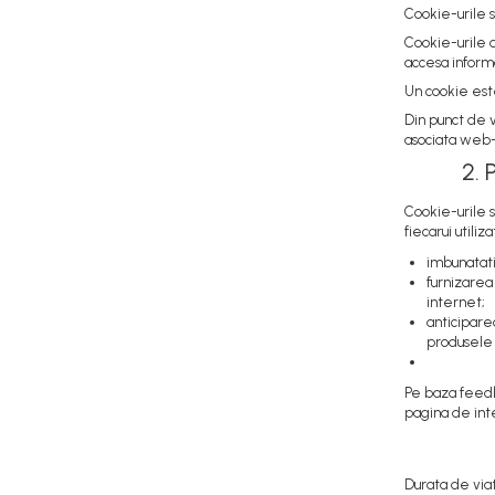
Cookie-urile 
Sistem Alimentare Balkancar
Cookie-urile o
Diverse Piese Alimentare
accesa informa
Duze Injector
Un cookie este
Injectoare Balkancar
Din punct de 
asociata web-
Pompe Alimentare
2. 
Pompe Injectie
Transmisie Balkancar
Cookie-urile s
fiecarui utili
Alte Piese Transmisie
imbunatatir
Ambreiaj
furnizarea
Cardan Transmisie
internet;
anticiparea
Convertizoare de Cuplu
produsele
Discuri Transmisie
Pompe Transmisie
Pe baza feedb
Sisteme Balkancar
pagina de inte
Sistem Directie
Bielete Motostivuitor
Durata de viat