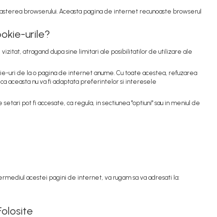
noasterea browserului. Aceasta pagina de internet recunoaste browserul
ookie-urile?
izitat, atragand dupa sine limitari ale posibilitatilor de utilizare ale
ookie-uri de la o pagina de internet anume. Cu toate acestea, refuzarea
 ca aceasta nu va fi adaptata preferintelor si interesele
tari pot fi accesate, ca regula, in sectiunea "optiuni" sau in meniul de
ntermediul acestei pagini de internet, va rugam sa va adresati la:
Folosite