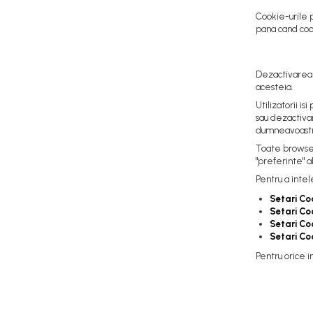
Acumulatori / Baterii
Cookie-urile 
Baterii 12 Volti
pana cand cook
Filtre
Filtre Aer
Dezactivarea s
Filtre Combustibil
acesteia.
Filtre Hidraulice
Utilizatorii i
sau dezactivar
Filtre Transmisie
dumneavoastr
Filtre Ulei Motor
Toate browsere
Uleiuri si Lubrifianti
"preferinte" a
Ulei Hidraulic
Pentru a intel
Ulei Motor
Setari Co
Setari Co
Anvelope Balkancar
Setari Co
Furci Stivuitoare
Setari Co
Furci Frontale
Pentru orice i
Prelungitoare Furci
Servis Mobil Stivuitoare