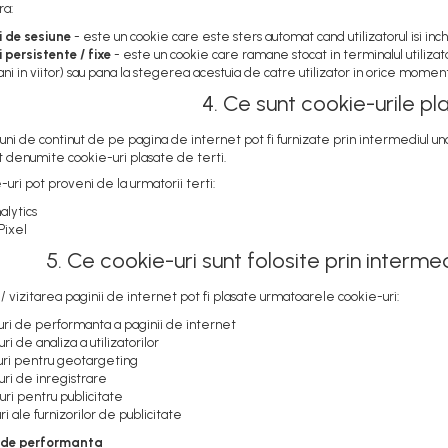
ra:
i de sesiune
- este un cookie care este sters automat cand utilizatorul isi inc
 persistente / fixe
- este un cookie care ramane stocat in terminalul utiliza
ani in viitor) sau pana la stegerea acestuia de catre utilizator in orice momen
4. Ce sunt cookie-urile pl
ni de continut de pe pagina de internet pot fi furnizate prin intermediul unor
t denumite cookie-uri plasate de terti.
uri pot proveni de la urmatorii terti:
lytics
Pixel
5. Ce cookie-uri sunt folosite prin interme
a / vizitarea paginii de internet pot fi plasate urmatoarele cookie-uri:
uri de performanta a paginii de internet
ri de analiza a utilizatorilor
uri pentru geotargeting
uri de inregistrare
uri pentru publicitate
ri ale furnizorilor de publicitate
i de performanta