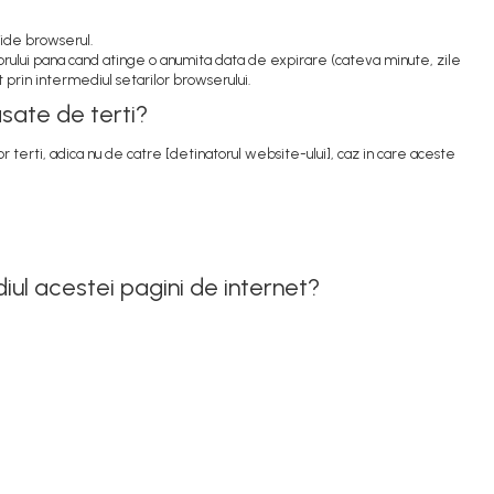
hide browserul.
torului pana cand atinge o anumita data de expirare (cateva minute, zile
t prin intermediul setarilor browserului.
asate de terti?
 terti, adica nu de catre [detinatorul website-ului], caz in care aceste
diul acestei pagini de internet?