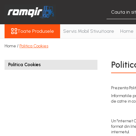
Toate Produsele
Toate Produsele
Servis Mobil Stivuitoare
Home
Piese Motor
Piese Motor D 2500
Home /
Politica Cookies
Piese Motor D 3900
Piese de Schimb Balkancar
Politi
Politica Cookies
Catarg Motostivuitor
Balkancar
Alte Piese Catarg
Prezenta Politi
Role Catarg
Informatiile p
Piese Punte Fata
de catre in co
Butuci Balkancar
Piese Grup Diferențial
Un "internet C
Piese Punte Față Motostivuitor
format din lit
internetul.
Planetare Balkancar