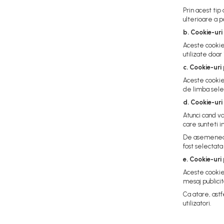
Pistoane Frana
Prin acest tip
ulterioare a p
Placute de Frana
b. Cookie-uri
Pompe Frana
Aceste cookie-
Saboti Frana
utilizate doar 
Tamburi Frana
c. Cookie-ur
Sistem Hidraulic
Aceste cookie-
de limba sele
Distribuitoare Hidraulice
d. Cookie-uri
Pompe Hidraulice
Atunci cand v
Sistem Hidraulic Motostivuitor
care sunteti i
Sistem Racire
De asemenea, u
Piese Racire
fost selectat
Pompe Apa
e. Cookie-uri
Radiatoare Racire
Aceste cookie-
mesaj publicit
Termostate Răcire
Ca atare, astf
Ventilatoare Răcire
utilizatori.
Intretinere Balkancar