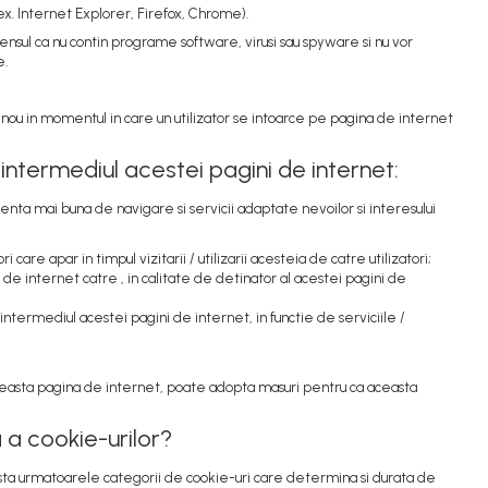
x. Internet Explorer, Firefox, Chrome).
ensul ca nu contin programe software, virusi sau spyware si nu vor
e.
nou in momentul in care un utilizator se intoarce pe pagina de internet
n intermediul acestei pagini de internet:
ienta mai buna de navigare si servicii adaptate nevoilor si interesului
 care apar in timpul vizitarii / utilizarii acesteia de catre utilizatori;
 de internet catre , in calitate de detinator al acestei pagini de
n intermediul acestei pagini de internet, in functie de serviciile /
 aceasta pagina de internet, poate adopta masuri pentru ca aceasta
 a cookie-urilor?
xista urmatoarele categorii de cookie-uri care determina si durata de