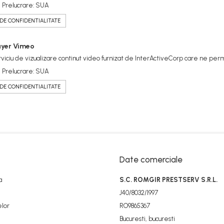
 Prelucrare: SUA
 DE CONFIDENTIALITATE
ayer Vimeo
rviciu de vizualizare continut video furnizat de InterActiveCorp care ne per
 Prelucrare: SUA
 DE CONFIDENTIALITATE
Date comerciale
a
S.C. ROMGIR PRESTSERV S.R.L.
J40/8032/1997
elor
RO9865367
Bucuresti, bucuresti