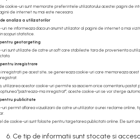
 de cookie-uri sunt memorate preferintele utilizatorului acestei pagini de inter
aginii de internet nu mai este necesara.
 de analiza a utilizatorilor
uri ne informeaza daca un anumit utilizator al paginii de internet a mai vizit
in scopuri statistice.
i pentru geotargeting
uri sunt utilizate de catre un soft care stabileste tara de provenienta a utili
ctata.
 pentru inregistrare
a inregistrati pe acest site, se genereaza cookie-uri care memoreaza acest f
nregistrat.
tilizarea acestor cookie-uri permite sa asociem orice comentariu postat pe p
a optiunea "pastreaza-ma inregistrat", aceste cookie-uri se vor sterge automa
 pentru publicitate
uri permit aflarea vizualizarii de catre un utilizator a unei reclame online, ti
ar.
el de cookie-uri sunt folosite pentru targetarea publicitatii online. Ele sunt 
6. Ce tip de informatii sunt stocate si accesa