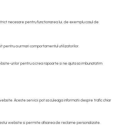
i strict necesare pentru functionarea lui, de exemplu cosul de
osit pentru a urmari comportamentul utilizatorilor.
bsite-urilor pentru a crea rapoarte si ne ajuta sa imbunatatim
website. Aceste servicii pot sa culeaga informatii despre trafic chiar
estui website si permite afisarea de reclame personalizate.