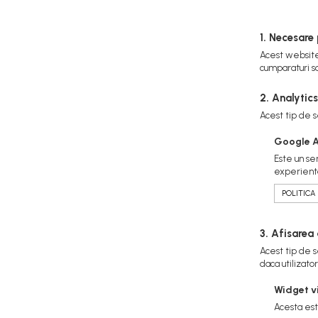
1. Necesare
Acest website 
cumparaturi s
2. Analytics
Acest tip de s
Google A
Este un se
experienta 
POLITICA
3. Afisarea
Acest tip de s
daca utilizator
Widget v
Acesta est