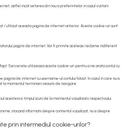
net, astfel incat setarea din nou a preferintelor in cazul vizitarii
at / utilizat aceasta pagina de internet anterior. Aceste cookie-uri sunt
zatorului paginii de internet. Vor fi primite aceleasi reclame indiferent
apt. Serverele utilizeaza aceste cookie-uri pentru a ne arata contul cu
agina de internet cu username-ul contului folosit. In cazul in care nu a
t la momentul terminarii sesiunii de navigare.
pul acesteia si timpul scurs de la momentul vizualizarii respectviului
anonime, stocand informatii despre contentul vizualizat, nu si despre
te prin intermediul cookie-urilor?