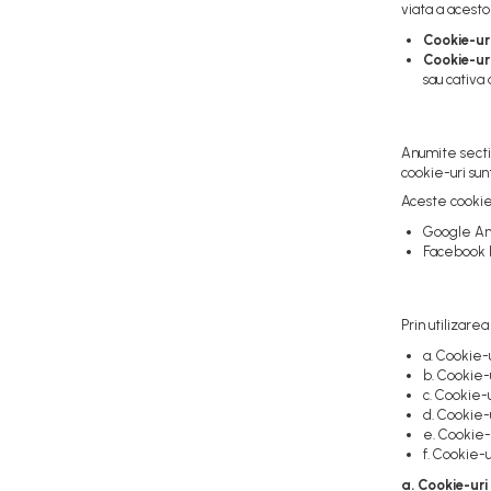
viata a acesto
Capete de Bară Motostivuitor
Caseta Directie
Cookie-ur
Cookie-uri
Cilindrii Directie
sau cativa 
Fuzete Stivuitor
Piese Directie Stivuitoare
Pivoți Direcție
Anumite sectiu
cookie-uri sun
Sistem Electric
Aceste cookie-
Alternatoare Motostivuitor
Google Ana
Bujii Motostivuitoare
Facebook 
Contact Pornire
Electromotoare Stivuitor
Prin utilizare
Lampi Faruri si Proiectoare
a. Cookie-
Piese Electrice Motostivuitor
b. Cookie-u
Sistem Franare
c. Cookie-
d. Cookie-
Cilindrii Frana
e. Cookie-
Frana de Mana
f. Cookie-u
Piese Frane Stivuitor
a. Cookie-ur