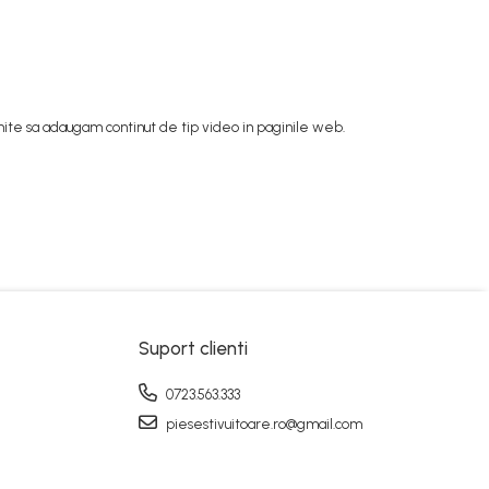
mite sa adaugam continut de tip video in paginile web.
Suport clienti
0723.563.333
piesestivuitoare.ro@gmail.com