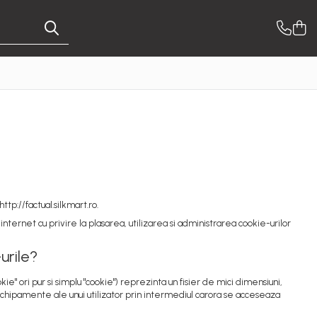
ttp://factual.silkmart.ro.
nternet cu privire la plasarea, utilizarea si administrarea cookie-urilor
urile?
" ori pur si simplu "cookie") reprezinta un fisier de mici dimensiuni,
echipamente ale unui utilizator prin intermediul carora se acceseaza