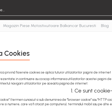
Magazin Piese Motostivuitoare Balkancar Bucuresti
Blog
ca Cookies
ca privind fisierele cookies se aplica tuturor utilizatorilor paginii de internet h
rezentate in continuare au ca scop informarea utilizatorilor acestei pagini de i
ntextul navigarii utilizatorilor pe aceasta pagina de internet.
1. Ce sunt cookie-
ookie" (termen cunoscut si sub denumirea de "browser cookie" sau "HTTP cookie
ere si numere, care va fi stocat pe computerul, terminalul mobil sau pe alte 