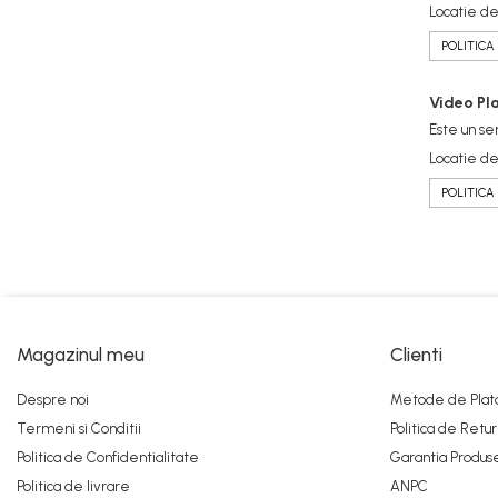
Locatie de
POLITICA
Video Pl
Este un se
Locatie de
POLITICA
Magazinul meu
Clienti
Despre noi
Metode de Plat
Termeni si Conditii
Politica de Retur
Politica de Confidentialitate
Garantia Produs
Politica de livrare
ANPC