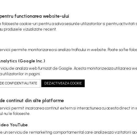
 pentru functionarea website-ului
foloseste cookie-uri pentru a salva sesiunile utilizatorilor si pentru activitat
au produsele vizualizate recent.
ervicii permite monitorizarea si analiza traficului in website. Poate sa fie fol
nalytics (Google Inc.)
rviciu de analiza web furnizat de Google. Acesta monitorizeaza utilizarea we
utilizatorilor in pagini.
 DE CONFIDENTIALITATE
DEZACTIVEAZA COOKIE
 de continut din alte platforme
ervicii permit incarcarea continut extern si interactiunea cu acesta direct in 
ul nu le foloseste.
ideo YouTube
e un serviciu de remarketing comportamental care analizeaza vizitatorii ac