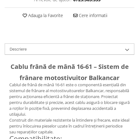
Caseta Directie
Cilindrii Directie
Adauga la Favorite
Cere informatii
Fuzete Stivuitor
Piese Directie Stivuitoare
Pivoți Direcție
Sistem Electric
Descriere
Alternatoare Motostivuitor
Bujii Motostivuitoare
Cablu frână de mână 16-61 – Sistem de
Contact Pornire
Electromotoare Stivuitor
frânare motostivuitor Balkancar
Lampi Faruri si Proiectoare
Cablul de frână de mână 16-61 este o componentă esențială din
Piese Electrice Motostivuitor
sistemul de frânare al motostivuitoarelor Balkancar, responsabilă
pentru acționarea eficientă a frânei de staționare. Proiectat
Sistem Franare
pentru durabilitate și precizie, acest cablu asigură o blocare sigură
Cilindrii Frana
a roților în poziție fixă, prevenind deplasarea accidentală a
utilajului.
Frana de Mana
Construit din materiale rezistente la întindere și frecare, este ideal
Piese Frane Stivuitor
pentru înlocuirea pieselor uzate în cadrul întreținerii periodice
sau reparațiilor capitale.
Pistoane Frana
Compatibilitate: