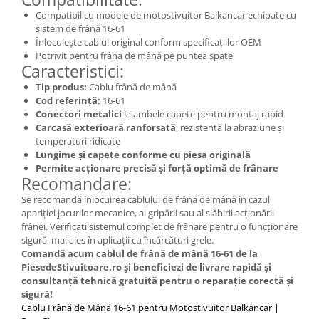
Placute de Frana
Compatibil cu modele de motostivuitor Balkancar echipate cu
Pompe Frana
sistem de frână 16-61
Saboti Frana
Înlocuiește cablul original conform specificațiilor OEM
Potrivit pentru frâna de mână pe puntea spate
Tamburi Frana
Caracteristici:
Sistem Hidraulic
Tip produs:
Cablu frână de mână
Distribuitoare Hidraulice
Cod referință:
16-61
Conectori metalici
la ambele capete pentru montaj rapid
Pompe Hidraulice
Carcasă exterioară ranforsată
, rezistentă la abraziune și
Sistem Hidraulic Motostivuitor
temperaturi ridicate
Lungime și capete conforme cu piesa originală
Sistem Racire
Permite acționare precisă și forță optimă de frânare
Piese Racire
Recomandare:
Pompe Apa
Se recomandă înlocuirea cablului de frână de mână în cazul
apariției jocurilor mecanice, al gripării sau al slăbirii acționării
Radiatoare Racire
frânei. Verificați sistemul complet de frânare pentru o funcționare
Termostate Răcire
sigură, mai ales în aplicații cu încărcături grele.
Ventilatoare Răcire
Comandă acum cablul de frână de mână 16-61 de la
PiesedeStivuitoare.ro și beneficiezi de livrare rapidă și
Intretinere Balkancar
consultanță tehnică gratuită pentru o reparație corectă și
Acumulatori / Baterii
sigură!
Cablu Frână de Mână 16-61 pentru Motostivuitor Balkancar |
Baterii 12 Volti