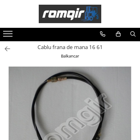
Toate Produsele
Piese Motor
Piese Motor D 2500
Cablu frana de mana 16 61
Piese Motor D 3900
Balkancar
Piese de Schimb Balkancar
Catarg Motostivuitor Balkancar
Alte Piese Catarg
Role Catarg
Piese Punte Fata
Butuci Balkancar
Piese Grup Diferențial
Piese Punte Față Motostivuitor
Planetare Balkancar
Sistem Alimentare Balkancar