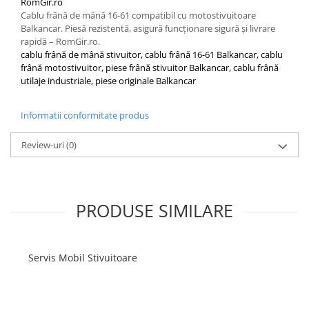
RomGir.ro
Filtre
Cablu frână de mână 16-61 compatibil cu motostivuitoare
Balkancar. Piesă rezistentă, asigură funcționare sigură și livrare
Filtre Aer
rapidă – RomGir.ro.
Filtre Combustibil
cablu frână de mână stivuitor, cablu frână 16-61 Balkancar, cablu
Filtre Hidraulice
frână motostivuitor, piese frână stivuitor Balkancar, cablu frână
utilaje industriale, piese originale Balkancar
Filtre Transmisie
Filtre Ulei Motor
Informatii conformitate produs
Uleiuri si Lubrifianti
Ulei Hidraulic
Review-uri
(0)
Ulei Motor
Anvelope Balkancar
Furci Stivuitoare
PRODUSE SIMILARE
Furci Frontale
Prelungitoare Furci
Servis Mobil Stivuitoare
Servis Mobil Stivuitoare