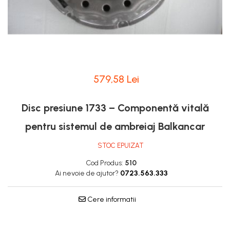
Lampi Faruri si Proiectoare
Pompe Alimentare
Piese Electrice Motostivuitor
Pompe Injectie
Sistem Franare
Transmisie Balkancar
Cilindrii Frana
Alte Piese Transmisie
Frana de Mana
Ambreiaj
Piese Frane Stivuitor
Cardan Transmisie
579,58 Lei
Pistoane Frana
Convertizoare de Cuplu
Placute de Frana
Discuri Transmisie
Disc presiune 1733 – Componentă vitală
Pompe Frana
Pompe Transmisie
Saboti Frana
pentru sistemul de ambreiaj Balkancar
Tamburi Frana
STOC EPUIZAT
Sistem Hidraulic
Cod Produs:
510
Distribuitoare Hidraulice
Ai nevoie de ajutor?
0723.563.333
Pompe Hidraulice
Sistem Hidraulic Motostivuitor
Cere informatii
Sistem Racire
Piese Racire