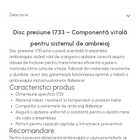
Pompe Apa
Radiatoare Racire
Descriere
Termostate Răcire
Ventilatoare Răcire
Disc presiune 1733 – Componentă vitală
pentru sistemul de ambreiaj
Disc presiune 1733 este o piesă esențială în ansamblul
ambreiajului, având rolul de a asigura o apăsare corectă asupra
discului de fricțiune pentru transmiterea eficientă a puterii
motorului către cutia de viteze. Fabricat din materiale rezistente
și durabile, acest disc garantează funcționarea optimă și fiabilă a
ambreiajului motostivuitoarelor Balkancar.
Caracteristici produs:
Dimensiune specifică: 1733
Material robust, rezistent la temperaturi și presiuni înalte
Compatibil cu sistemele de ambreiaj Balkancar
Asigură o apăsare uniformă și constantă pentru o durată mare
de viață a ansamblului
Potrivit pentru reparații capitale și întreținere preventivă
Recomandare:
Pentru a preveni alunecarea ambreiajului și uzura prematură, se