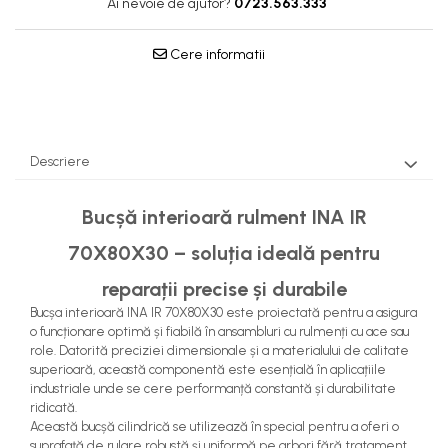
Ai nevoie de ajutor?
0723.563.333
Pompe Apa
Radiatoare Racire
Cere informatii
Termostate Răcire
Ventilatoare Răcire
Descriere
Bucșă interioară rulment INA IR
70X80X30 – soluția ideală pentru
reparații precise și durabile
Bucșa interioară INA IR 70X80X30 este proiectată pentru a asigura
o funcționare optimă și fiabilă în ansambluri cu rulmenți cu ace sau
role. Datorită preciziei dimensionale și a materialului de calitate
superioară, această componentă este esențială în aplicațiile
industriale unde se cere performanță constantă și durabilitate
ridicată.
Această bucșă cilindrică se utilizează în special pentru a oferi o
suprafață de rulare robustă și uniformă pe arbori fără tratament