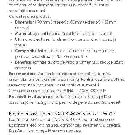
termic sau când diametrul arborelui nu poate fi utilizat ca
suprafață de contact.
Caracteristici produs:
Dimensiuni:
70 mm (interior) x 80 mm (exterior) x 30 mm
(lățime)
Material:
oțel călit de înaltă calitate, rezistent la uzură
Utilizare:
ideal pentru rulmenți cu ace sau role, în aplicații
grele
Compatibilitate:
universală în funcție de dimensiuni; se
potrivește cu rulmenți INA corespunzători
Beneficii:
extinde durata de viață a rulmentului, reduce uzura
arborelui
Recomandare:
Verifică toleranțele și compatibilitatea cu
ansamblul rulmentului înainte de montaj. Pentru rezultate optime,
se recomandă înlocuirea bucșei odată cu rulmentul.
Comandă acum bucșa interioară INA IR 70X80X30 de la
PiesedeStivuitoare.ro
și beneficiază de livrare rapidă și
consultanță tehnică gratuită pentru alegerea corectă a piesei!
Bucșă interioară rulment INA IR 70x80x30 Balkancar | RomGir
Bucșă interioară rulment INA IR 70x80x30 pentru stivuitoare
Balkancar. Piesă originală sau compatibilă, rezistentă și precisă.
RomGir – livrare rapidă și preț avantajos.