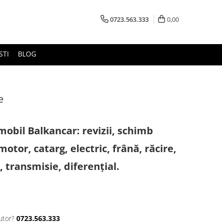
0723.563.333
0,00
STI
BLOG
e
mobil Balkancar: revizii, schimb
 motor, catarg, electric, frână, răcire,
, transmisie, diferențial.
utor?
0723.563.333