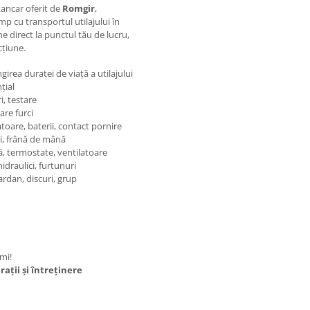
kancar oferit de
Romgir
,
imp cu transportul utilajului în
e direct la punctul tău de lucru,
cțiune.
irea duratei de viață a utilajului
țial
i, testare
oare furci
toare, baterii, contact pornire
ri, frână de mână
, termostate, ventilatoare
idraulici, furtunuri
ardan, discuri, grup
mi!
ații și întreținere