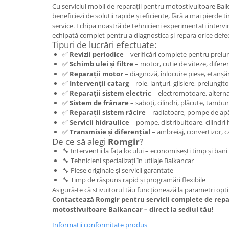
Caseta Directie
Cu serviciul mobil de reparații pentru motostivuitoare Bal
Cilindrii Directie
beneficiezi de soluții rapide și eficiente, fără a mai pierde t
service. Echipa noastră de tehnicieni experimentați intervin
Fuzete Stivuitor
echipată complet pentru a diagnostica și repara orice defe
Piese Directie Stivuitoare
Tipuri de lucrări efectuate:
Pivoți Direcție
✅
Revizii periodice
– verificări complete pentru prelung
✅
Schimb ulei și filtre
– motor, cutie de viteze, diferen
Sistem Electric
✅
Reparații motor
– diagnoză, înlocuire piese, etanșăr
Alternatoare Motostivuitor
✅
Intervenții catarg
– role, lanțuri, glisiere, prelungit
✅
Reparații sistem electric
– electromotoare, alterna
Bujii Motostivuitoare
✅
Sistem de frânare
– saboți, cilindri, plăcuțe, tambu
Contact Pornire
✅
Reparații sistem răcire
– radiatoare, pompe de apă
✅
Servicii hidraulice
– pompe, distribuitoare, cilindri h
Electromotoare Stivuitor
✅
Transmisie și diferențial
– ambreiaj, convertizor, c
Lampi Faruri si Proiectoare
De ce să alegi
Romgir
?
Piese Electrice Motostivuitor
🔧 Intervenții la fața locului – economisești timp și bani
🔧 Tehnicieni specializați în utilaje Balkancar
Sistem Franare
🔧 Piese originale și servicii garantate
Cilindrii Frana
🔧 Timp de răspuns rapid și programări flexibile
Asigură-te că stivuitorul tău funcționează la parametri opti
Frana de Mana
Contactează Romgir pentru servicii complete de repar
Piese Frane Stivuitor
motostivuitoare Balkancar – direct la sediul tău!
Pistoane Frana
Informatii conformitate produs