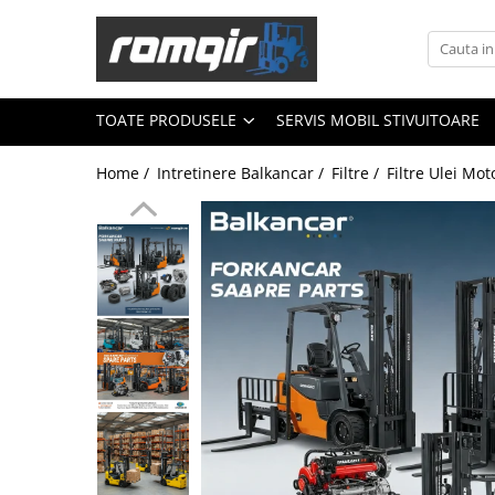
Toate Produsele
Piese Motor
TOATE PRODUSELE
SERVIS MOBIL STIVUITOARE
Piese Motor D 2500
Home /
Intretinere Balkancar /
Filtre /
Filtre Ulei Mot
Piese Motor D 3900
Piese de Schimb Balkancar
Catarg Motostivuitor Balkancar
Alte Piese Catarg
Role Catarg
Piese Punte Fata
Butuci Balkancar
Piese Grup Diferențial
Piese Punte Față Motostivuitor
Planetare Balkancar
Sistem Alimentare Balkancar