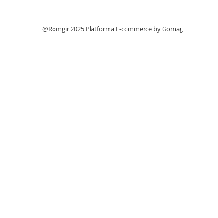
Filtre
Filtre Aer
@Romgir 2025
Platforma E-commerce by Gomag
Filtre Combustibil
Filtre Hidraulice
Filtre Transmisie
Filtre Ulei Motor
Uleiuri si Lubrifianti
Ulei Hidraulic
Ulei Motor
Anvelope Balkancar
Furci Stivuitoare
Furci Frontale
Prelungitoare Furci
Servis Mobil Stivuitoare