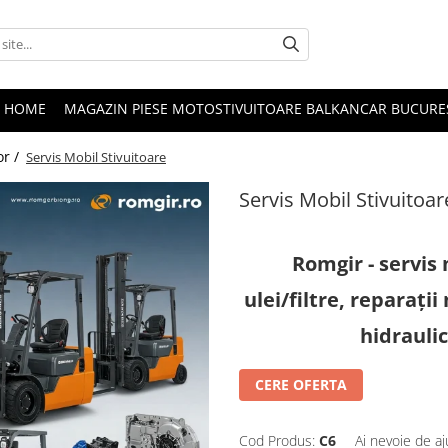
HOME
MAGAZIN PIESE MOTOSTIVUITOARE BALKANCAR BUCURE
or /
Servis Mobil Stivuitoare
Servis Mobil Stivuitoar
Romgir - servis 
ulei/filtre, reparații
hidraulic
CERE OFERTA
Cod Produs:
C6
Ai nevoie de aj