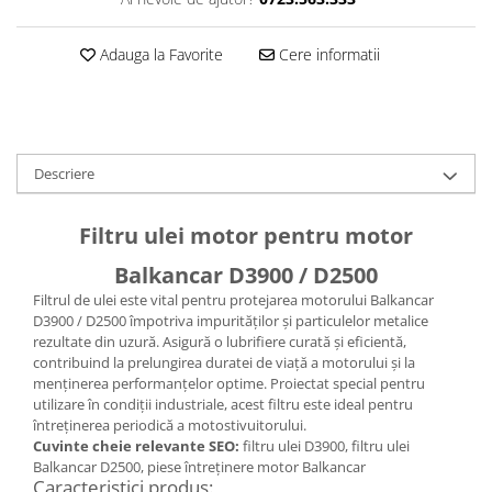
Pompe Apa
Radiatoare Racire
Adauga la Favorite
Cere informatii
Termostate Răcire
Ventilatoare Răcire
Descriere
Filtru ulei motor pentru motor
Balkancar D3900 / D2500
Filtrul de ulei este vital pentru protejarea motorului Balkancar
D3900 / D2500 împotriva impurităților și particulelor metalice
rezultate din uzură. Asigură o lubrifiere curată și eficientă,
contribuind la prelungirea duratei de viață a motorului și la
menținerea performanțelor optime. Proiectat special pentru
utilizare în condiții industriale, acest filtru este ideal pentru
întreținerea periodică a motostivuitorului.
Cuvinte cheie relevante SEO:
filtru ulei D3900, filtru ulei
Balkancar D2500, piese întreținere motor Balkancar
Caracteristici produs: