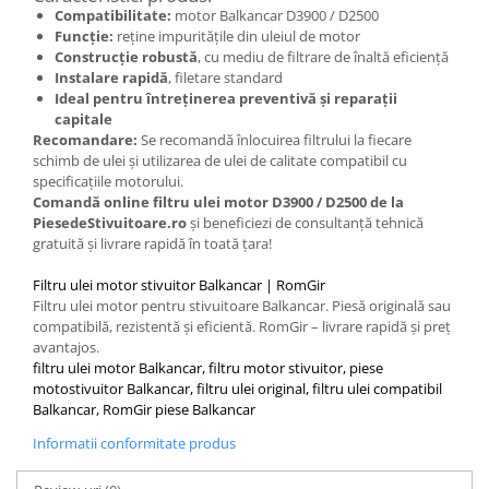
Compatibilitate:
motor Balkancar D3900 / D2500
Funcție:
reține impuritățile din uleiul de motor
Construcție robustă
, cu mediu de filtrare de înaltă eficiență
Instalare rapidă
, filetare standard
Ideal pentru întreținerea preventivă și reparații
capitale
Recomandare:
Se recomandă înlocuirea filtrului la fiecare
schimb de ulei și utilizarea de ulei de calitate compatibil cu
specificațiile motorului.
Comandă online filtru ulei motor D3900 / D2500 de la
PiesedeStivuitoare.ro
și beneficiezi de consultanță tehnică
gratuită și livrare rapidă în toată țara!
Filtru ulei motor stivuitor Balkancar | RomGir
Filtru ulei motor pentru stivuitoare Balkancar. Piesă originală sau
compatibilă, rezistentă și eficientă. RomGir – livrare rapidă și preț
avantajos.
filtru ulei motor Balkancar, filtru motor stivuitor, piese
motostivuitor Balkancar, filtru ulei original, filtru ulei compatibil
Balkancar, RomGir piese Balkancar
Informatii conformitate produs