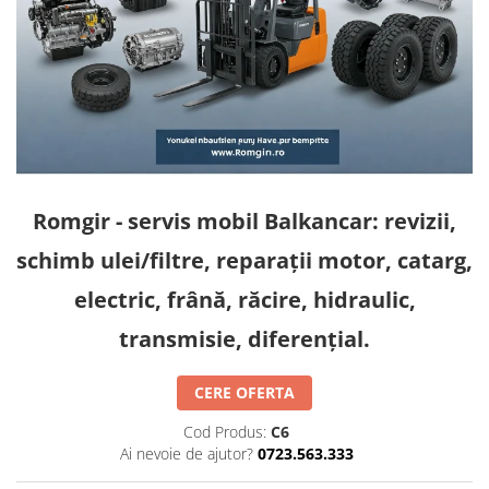
Diverse Piese Alimentare
Duze Injector
Injectoare Balkancar
Pompe Alimentare
Pompe Injectie
Transmisie Balkancar
Alte Piese Transmisie
Romgir - servis mobil Balkancar: revizii,
Ambreiaj
schimb ulei/filtre, reparații motor, catarg,
Cardan Transmisie
Convertizoare de Cuplu
electric, frână, răcire, hidraulic,
Discuri Transmisie
transmisie, diferențial.
Pompe Transmisie
Sisteme Balkancar
CERE OFERTA
Sistem Directie
Cod Produs:
C6
Bielete Motostivuitor
Ai nevoie de ajutor?
0723.563.333
Capete de Bară Motostivuitor