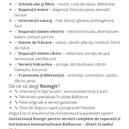
Placute de Frana
✅
Schimb ulei și filtre
– motor, cutie de viteze, diferențial
Pompe Frana
✅
Reparații motor
– diagnoză, înlocuire piese, etanșări,
testare
Saboti Frana
✅
Intervenții catarg
– role, lanțuri, glisiere, prelungitoare
Tamburi Frana
furci
Sistem Hidraulic
✅
Reparații sistem electric
– electromotoare, alternatoare,
baterii, contact pornire
Distribuitoare Hidraulice
✅
Sistem de frânare
– saboți, cilindri, plăcuțe, tamburi, frână
Pompe Hidraulice
de mână
✅
Reparații sistem răcire
– radiatoare, pompe de apă,
Sistem Hidraulic Motostivuitor
termostate, ventilatoare
Sistem Racire
✅
Servicii hidraulice
– pompe, distribuitoare, cilindri
hidraulici, furtunuri
Piese Racire
✅
Transmisie și diferențial
– ambreiaj, convertizor, cardan,
Pompe Apa
discuri, grup
De ce să alegi
Romgir
?
Radiatoare Racire
🔧 Intervenții la fața locului – economisești timp și bani
Termostate Răcire
🔧 Tehnicieni specializați în utilaje Balkancar
Ventilatoare Răcire
🔧 Piese originale și servicii garantate
🔧 Timp de răspuns rapid și programări flexibile
Intretinere Balkancar
Asigură-te că stivuitorul tău funcționează la parametri optimi!
Acumulatori / Baterii
Contactează Romgir pentru servicii complete de reparații și
întreținere motostivuitoare Balkancar – direct la sediul
Baterii 12 Volti