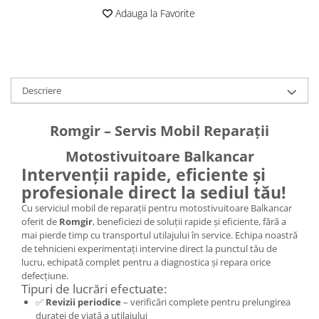
Caseta Directie
Adauga la Favorite
Cilindrii Directie
Fuzete Stivuitor
Piese Directie Stivuitoare
Pivoți Direcție
Descriere
Sistem Electric
Alternatoare Motostivuitor
Romgir – Servis Mobil Reparații
Bujii Motostivuitoare
Contact Pornire
Motostivuitoare Balkancar
Intervenții rapide, eficiente și
Electromotoare Stivuitor
profesionale direct la sediul tău!
Lampi Faruri si Proiectoare
Piese Electrice Motostivuitor
Cu serviciul mobil de reparații pentru motostivuitoare Balkancar
oferit de
Romgir
, beneficiezi de soluții rapide și eficiente, fără a
Sistem Franare
mai pierde timp cu transportul utilajului în service. Echipa noastră
Cilindrii Frana
de tehnicieni experimentați intervine direct la punctul tău de
lucru, echipată complet pentru a diagnostica și repara orice
Frana de Mana
defecțiune.
Piese Frane Stivuitor
Tipuri de lucrări efectuate:
✅
Revizii periodice
– verificări complete pentru prelungirea
Pistoane Frana
duratei de viață a utilajului