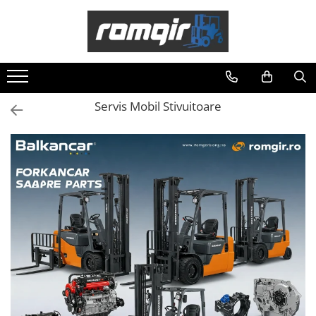
Toate Produsele
Piese Motor
Piese Motor D 2500
Servis Mobil Stivuitoare
Piese Motor D 3900
Piese de Schimb Balkancar
Catarg Motostivuitor Balkancar
Alte Piese Catarg
Role Catarg
Piese Punte Fata
Butuci Balkancar
Piese Grup Diferențial
Piese Punte Față Motostivuitor
Planetare Balkancar
Sistem Alimentare Balkancar