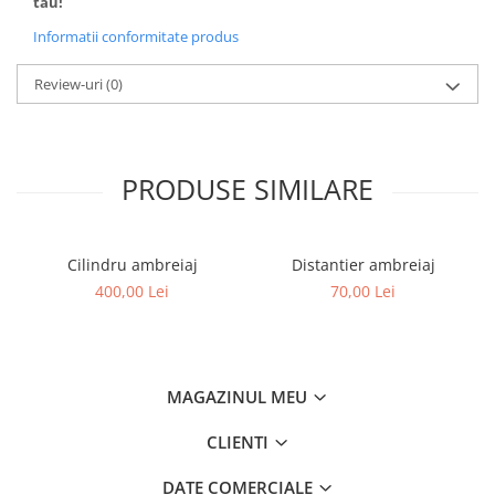
tău!
Filtre
Informatii conformitate produs
Filtre Aer
Filtre Combustibil
Review-uri
(0)
Filtre Hidraulice
Filtre Transmisie
Filtre Ulei Motor
PRODUSE SIMILARE
Uleiuri si Lubrifianti
Ulei Hidraulic
Ulei Motor
Cilindru ambreiaj
Distantier ambreiaj
Anvelope Balkancar
400,00 Lei
70,00 Lei
Furci Stivuitoare
Furci Frontale
Prelungitoare Furci
MAGAZINUL MEU
Servis Mobil Stivuitoare
CLIENTI
DATE COMERCIALE