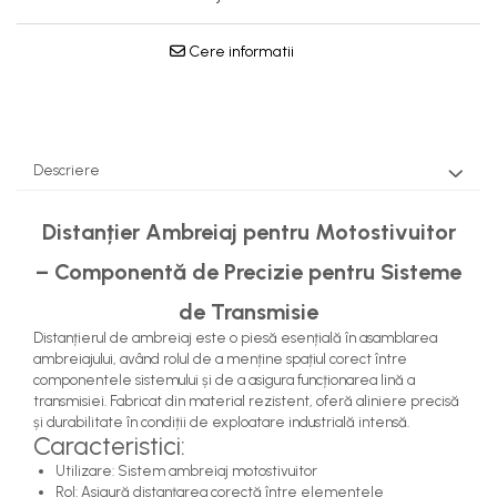
Pompe Apa
Radiatoare Racire
Cere informatii
Termostate Răcire
Ventilatoare Răcire
Descriere
Distanțier Ambreiaj pentru Motostivuitor
– Componentă de Precizie pentru Sisteme
de Transmisie
Distanțierul de ambreiaj este o piesă esențială în asamblarea
ambreiajului, având rolul de a menține spațiul corect între
componentele sistemului și de a asigura funcționarea lină a
transmisiei. Fabricat din material rezistent, oferă aliniere precisă
și durabilitate în condiții de exploatare industrială intensă.
Caracteristici:
Utilizare: Sistem ambreiaj motostivuitor
Rol: Asigură distanțarea corectă între elementele