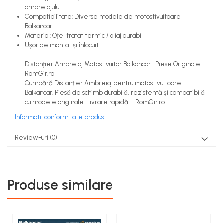
ambreiajului
Compatibilitate: Diverse modele de motostivuitoare
Balkancar
Material: Oțel tratat termic / aliaj durabil
Ușor de montat și înlocuit
Distanțier Ambreiaj Motostivuitor Balkancar | Piese Originale –
RomGir.ro
Cumpără Distanțier Ambreiaj pentru motostivuitoare
Balkancar. Piesă de schimb durabilă, rezistentă și compatibilă
cu modele originale. Livrare rapidă – RomGir.ro.
Informatii conformitate produs
Review-uri
(0)
Produse similare