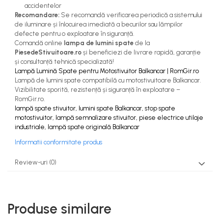
accidentelor
Recomandare:
Se recomandă verificarea periodică a sistemului
de iluminare și înlocuirea imediată a becurilor sau lămpilor
defecte pentru o exploatare în siguranță.
Comandă online
lampa de lumini spate
de la
PiesedeStivuitoare.ro
și beneficiezi de livrare rapidă, garanție
și consultanță tehnică specializată!
Lampă Lumină Spate pentru Motostivuitor Balkancar | RomGir.ro
Lampă de lumini spate compatibilă cu motostivuitoare Balkancar.
Vizibilitate sporită, rezistență și siguranță în exploatare –
RomGir.ro.
lampă spate stivuitor, lumini spate Balkancar, stop spate
motostivuitor, lampă semnalizare stivuitor, piese electrice utilaje
industriale, lampă spate originală Balkancar
Informatii conformitate produs
Review-uri
(0)
Produse similare