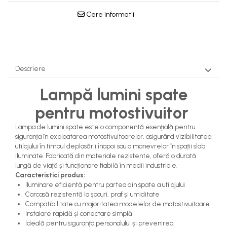
Pompe Apa
Cere informatii
Radiatoare Racire
Termostate Răcire
Ventilatoare Răcire
Descriere
Lampă lumini spate
pentru motostivuitor
Lampa de lumini spate este o componentă esențială pentru
siguranța în exploatarea motostivuitoarelor, asigurând vizibilitatea
utilajului în timpul deplasării înapoi sau a manevrelor în spații slab
iluminate. Fabricată din materiale rezistente, oferă o durată
lungă de viață și funcționare fiabilă în medii industriale.
Caracteristici produs:
Iluminare eficientă pentru partea din spate a utilajului
Carcasă rezistentă la șocuri, praf și umiditate
Compatibilitate cu majoritatea modelelor de motostivuitoare
Instalare rapidă și conectare simplă
Ideală pentru siguranța personalului și prevenirea